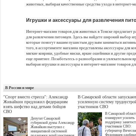
животных, выбирая качественные средства ухода в интернет-ма
Игрушки и аксессуары для развлечения пит
Интернет-магазин товаров для животных в Томске предлагает 
для развлечения питомцев. Здесь вы найдете широкий выбор и
которые помогут вашим пушистым друзьям заниматься активн
того, в ассортименте магазина представлены аксессуары для к
мягкие коврики, удобные миски, яркие ошейники и другие пре
еще приятнее. Позаботьтесь о разнообразии и увлекательном
выбирая игрушки и аксессуары в интернет-магазине товаров дл
В России и мире
"Спорт вместо стресса": Александр
В Самарской области запускаю
Живайкин предложил федерациям
усиленную систему трудоустро
взять шефство над детьми бойцов
участников СВО
СВО
В Самарской област
планируют усилить
Депутат Самарской
поддержку занятост
губернской думы Александр
участников СВО:
Живайкин выступил с
губернатор Вячесла
инициативой системной
Федорищев одобри
поддержки детей участников