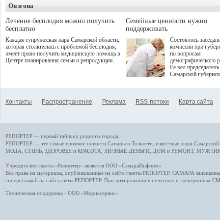
деятельность в жизни для
Он и она
сталкивается с
гостей и самарцев.
определенными бар
К ним можно отнес
Лечение бесплодия можно получить
Семейные ценности нужно
регуляторные огран
бесплатно
поддерживать
этические вопросы,
Каждая супружеская пара Самарской области,
Состоялось заседан
возникающие при ра
которая столкнулась с проблемой бесплодия,
комиссии при губер
данными пациентов
имеет право получить медицинскую помощь в
по вопросам
более динамичного 
Центре планирования семьи и репродукции.
демографического р
проникновения инн
Ее вел председатель
сегмент необходимо
Самарской губернс
отраслевое взаимод
Виктор Сазонов.
государства, медиц
клиник и страховых
компаний. Об этом
Контакты
Распространение
Реклама
RSS-потоки
Карта сайта
рассказала Ольга С
член Совета директ
Страхового Дома В
ходе сессии "Развит
медицинских техно
РЕПОРТЕР — первый таблоид родного города.
ключ к повышению
качества жизни" в 
РЕПОРТЕР — это
самые громкие новости
Самары и Тольятти,
известные люди
Самарской 
ПМЭФ 2025. В дис
МОДА, СТИЛЬ
,
ЗДОРОВЬЕ и КРАСОТА
,
ЛИЧНЫЕ ДЕНЬГИ
,
ДОМ и РЕМОНТ
,
МУЖЧИН
также приняли учас
Министр здравоохр
Учредителем газеты «Репортер» является ООО «СамараИнформ»
РФ Михаил Мурашк
Все права на материалы, опубликованные на сайте газеты
РЕПОРТЕР
. САМАРА защищены. 
представители
гиперссылкой на сайт газеты РЕПОРТЕР. При цитировании в печатных и электронных С
Государственной Д
Общественной пала
Техническая поддержка - ООО «Медиасервис»
Аппарата Правитель
также иностранных
профильных минист