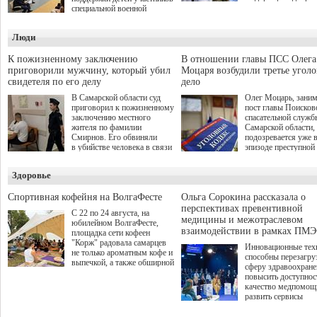
инициативы депутат
специальной военной
Самарской Губернс
операции через спортивные
Думы Александра
секции. Он озвучил ее на
Люди
Живайкина, направ
стратегической сессии
на трудоустройство 
"Помощь фронту и семьям
спокойную адаптац
участников СВО", которая
К пожизненному заключению
В отношении главы ПСС Олега
мирной жизни.
прошла в Отрадном 7
приговорили мужчину, который убил
Моцаря возбудили третье угол
августа.
свидетеля по его делу
дело
В Самарской области суд
Олег Моцарь, зани
приговорил к пожизненному
пост главы Поисков
заключению местного
спасательной служб
жителя по фамилии
Самарской области,
Смирнов. Его обвиняли
подозревается уже 
в убийстве человека в связи
эпизоде преступной
с выполнением
деятельности. Возб
им общественного долга.
третье уголовное де
Здоровье
о превышении полн
а сам он находится
Спортивная кофейня на ВолгаФесте
Ольга Сорокина рассказала о
перспективах превентивной
С 22 по 24 августа, на
медицины и межотраслевом
юбилейном ВолгаФесте,
взаимодействии в рамках ПМЭ
площадка сети кофеен
"Корж" радовала самарцев
Инновационные тех
не только ароматным кофе и
способны перезагру
выпечкой, а также обширной
сферу здравоохран
оздоровительной
повысить доступнос
программой. Спортивный
качество медпомощ
дебют пришёлся на начало
развить сервисы
летнего сезона. Команда
превентивной меди
сети кофеен ввела активную
Однако сфера MedT