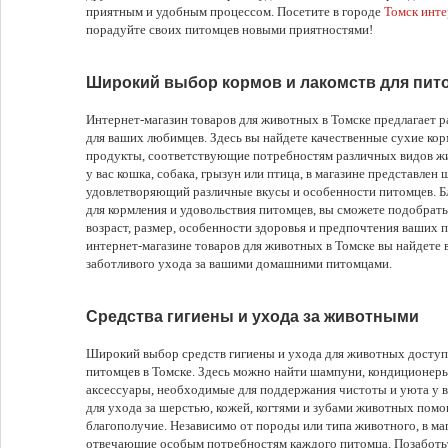
приятным и удобным процессом. Посетите в городе
Томск инте
порадуйте своих питомцев новыми приятностями!
Широкий выбор кормов и лакомств для пит
Интернет-магазин товаров для животных в Томске предлагает 
для ваших любимцев. Здесь вы найдете качественные сухие корм
продукты, соответствующие потребностям различных видов жи
у вас кошка, собака, грызун или птица, в магазине представлен
удовлетворяющий различные вкусы и особенности питомцев. 
для кормления и удовольствия питомцев, вы сможете подобрат
возраст, размер, особенности здоровья и предпочтения ваших 
интернет-магазине товаров для животных в Томске вы найдете 
заботливого ухода за вашими домашними питомцами.
Средства гигиены и ухода за животными
Широкий выбор средств гигиены и ухода для животных доступе
питомцев в Томске. Здесь можно найти шампуни, кондиционеры
аксессуары, необходимые для поддержания чистоты и уюта у 
для ухода за шерстью, кожей, когтями и зубами животных помо
благополучие. Независимо от породы или типа животного, в ма
отвечающие особым потребностям каждого питомца. Позаботь