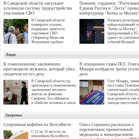
В Самарской области запускают
Помним, гордимся: "Ростелеко
усиленную систему трудоустройства
Единая Россия и "Леста" прове
участников СВО
кибертурнир "Битва за Москву
В Самарской области
Началась регистрац
планируют усилить
киберспортивный т
поддержку занятости
"Битва за Москву",
участников СВО:
приуроченный к 85
губернатор Вячеслав
одного из ключевы
Федорищев одобрил
событий Великой
инициативы депутата
Отечественной войн
Самарской Губернской
Организаторами
Люди
Думы Александра
соревнования по он
Живайкина, направленные
игре "Мир танков"
на трудоустройство и более
выступили "Ростеле
К пожизненному заключению
В отношении главы ПСС Олега
спокойную адаптацию к
партия "Единая Рос
приговорили мужчину, который убил
Моцаря возбудили третье угол
мирной жизни.
игровая студия "Лес
свидетеля по его делу
дело
Музей Победы.
В Самарской области суд
Олег Моцарь, зани
приговорил к пожизненному
пост главы Поисков
заключению местного
спасательной служб
жителя по фамилии
Самарской области,
Смирнов. Его обвиняли
подозревается уже 
в убийстве человека в связи
эпизоде преступной
с выполнением
деятельности. Возб
им общественного долга.
третье уголовное де
Здоровье
о превышении полн
а сам он находится
Спортивная кофейня на ВолгаФесте
Ольга Сорокина рассказала о
перспективах превентивной
С 22 по 24 августа, на
медицины и межотраслевом
юбилейном ВолгаФесте,