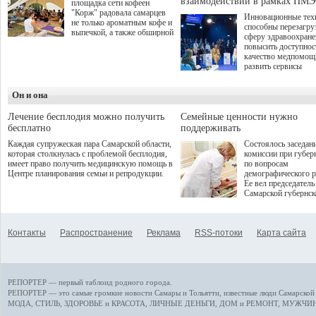
взаимодействии в рамках ПМЭ
площадка сети кофеен
"Корж" радовала самарцев
Инновационные тех
не только ароматным кофе и
способны перезагру
выпечкой, а также обширной
сферу здравоохран
оздоровительной
повысить доступнос
программой. Спортивный
качество медпомощ
дебют пришёлся на начало
развить сервисы
летнего сезона. Команда
превентивной меди
сети кофеен ввела активную
Однако сфера MedT
деятельность в жизни для
Он и она
сталкивается с
гостей и самарцев.
определенными бар
К ним можно отнес
Лечение бесплодия можно получить
Семейные ценности нужно
регуляторные огран
бесплатно
поддерживать
этические вопросы,
Каждая супружеская пара Самарской области,
Состоялось заседан
возникающие при ра
которая столкнулась с проблемой бесплодия,
комиссии при губер
данными пациентов
имеет право получить медицинскую помощь в
по вопросам
более динамичного 
Центре планирования семьи и репродукции.
демографического р
проникновения инн
Ее вел председатель
сегмент необходимо
Самарской губернс
отраслевое взаимод
Виктор Сазонов.
государства, медиц
клиник и страховых
компаний. Об этом
Контакты
Распространение
Реклама
RSS-потоки
Карта сайта
рассказала Ольга С
член Совета директ
Страхового Дома В
ходе сессии "Развит
медицинских техно
РЕПОРТЕР — первый таблоид родного города.
ключ к повышению
качества жизни" в 
РЕПОРТЕР — это
самые громкие новости
Самары и Тольятти,
известные люди
Самарской 
ПМЭФ 2025. В дис
МОДА, СТИЛЬ
,
ЗДОРОВЬЕ и КРАСОТА
,
ЛИЧНЫЕ ДЕНЬГИ
,
ДОМ и РЕМОНТ
,
МУЖЧИН
также приняли учас