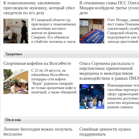
спокойную адаптац
участников СВО", которая
К пожизненному заключению
В отношении главы ПСС Олега
мирной жизни.
прошла в Отрадном 7
приговорили мужчину, который убил
Моцаря возбудили третье угол
августа.
свидетеля по его делу
дело
В Самарской области суд
Олег Моцарь, зани
приговорил к пожизненному
пост главы Поисков
заключению местного
спасательной служб
жителя по фамилии
Самарской области,
Смирнов. Его обвиняли
подозревается уже 
в убийстве человека в связи
эпизоде преступной
с выполнением
деятельности. Возб
им общественного долга.
третье уголовное де
Здоровье
о превышении полн
а сам он находится
Спортивная кофейня на ВолгаФесте
Ольга Сорокина рассказала о
перспективах превентивной
С 22 по 24 августа, на
медицины и межотраслевом
юбилейном ВолгаФесте,
взаимодействии в рамках ПМЭ
площадка сети кофеен
"Корж" радовала самарцев
Инновационные тех
не только ароматным кофе и
способны перезагру
выпечкой, а также обширной
сферу здравоохран
оздоровительной
повысить доступнос
программой. Спортивный
качество медпомощ
дебют пришёлся на начало
развить сервисы
летнего сезона. Команда
превентивной меди
сети кофеен ввела активную
Однако сфера MedT
деятельность в жизни для
Он и она
сталкивается с
гостей и самарцев.
определенными бар
К ним можно отнес
Лечение бесплодия можно получить
Семейные ценности нужно
регуляторные огран
бесплатно
поддерживать
этические вопросы,