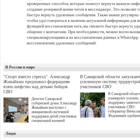
проверенных способов, которые помогут вернуть важную инфо
создание резервной копии чатов в мессенджере. Это позволит
быстро вернуть удаленные сообщения. Также важно регулярно 
чтобы удостовериться в наличии актуальной информации для в
функцией восстановления чата, вы сможете быстро вернуть у
общение с контактами. При необходимости, можно воспользов
специализирующимися на восстановлении данных в WhatsApp, д
восстановления удаленных сообщений.
В России и мире
"Спорт вместо стресса": Александр
В Самарской области запускаю
Живайкин предложил федерациям
усиленную систему трудоустро
взять шефство над детьми бойцов
участников СВО
СВО
В Самарской област
планируют усилить
Депутат Самарской
поддержку занятост
губернской думы Александр
участников СВО:
Живайкин выступил с
губернатор Вячесла
инициативой системной
Федорищев одобри
поддержки детей участников
инициативы депутат
специальной военной
Самарской Губернс
операции через спортивные
Думы Александра
секции. Он озвучил ее на
Люди
Живайкина, направ
стратегической сессии
на трудоустройство 
"Помощь фронту и семьям