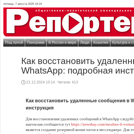
пятница, 7 августа 2026 16:24
Под лупой
Панорама
В России и мире
Люди
Кошелек
Культура и с
Как восстановить удален
WhatsApp: подробная инс
21.12.2024 10:14
Читали:
413
Как восстановить удаленные сообщения в 
инструкция
Для восстановления удаленных сообщений в WhatsApp следуйт
шагом как сообщается тут
https://newshay.com/mozhno-li-vernu
является создание резервной копии чатов в мессенджере. Для э