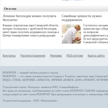
летнего сезона. Команда
превентивной меди
сети кофеен ввела активную
Однако сфера MedT
деятельность в жизни для
Он и она
сталкивается с
гостей и самарцев.
определенными бар
К ним можно отнес
Лечение бесплодия можно получить
Семейные ценности нужно
регуляторные огран
бесплатно
поддерживать
этические вопросы,
Каждая супружеская пара Самарской области,
Состоялось заседан
возникающие при ра
которая столкнулась с проблемой бесплодия,
комиссии при губер
данными пациентов
имеет право получить медицинскую помощь в
по вопросам
более динамичного 
Центре планирования семьи и репродукции.
демографического р
проникновения инн
Ее вел председатель
сегмент необходимо
Самарской губернс
отраслевое взаимод
Виктор Сазонов.
государства, медиц
клиник и страховых
компаний. Об этом
Контакты
Распространение
Реклама
RSS-потоки
Карта сайта
рассказала Ольга С
член Совета директ
Страхового Дома В
ходе сессии "Развит
медицинских техно
РЕПОРТЕР — первый таблоид родного города.
ключ к повышению
качества жизни" в 
РЕПОРТЕР — это
самые громкие новости
Самары и Тольятти,
известные люди
Самарской 
ПМЭФ 2025. В дис
МОДА, СТИЛЬ
,
ЗДОРОВЬЕ и КРАСОТА
,
ЛИЧНЫЕ ДЕНЬГИ
,
ДОМ и РЕМОНТ
,
МУЖЧИН
также приняли учас
Министр здравоохр
Учредителем газеты «Репортер» является ООО «СамараИнформ»
РФ Михаил Мурашк
Все права на материалы, опубликованные на сайте газеты
РЕПОРТЕР
. САМАРА защищены. 
представители
гиперссылкой на сайт газеты РЕПОРТЕР. При цитировании в печатных и электронных С
Государственной Д
Общественной пала
Техническая поддержка - ООО «Медиасервис»
Аппарата Правитель
также иностранных