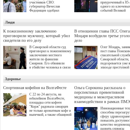
участников СВО:
приуроченный к 85
губернатор Вячеслав
одного из ключевы
Федорищев одобрил
событий Великой
инициативы депутата
Отечественной войн
Самарской Губернской
Организаторами
Люди
Думы Александра
соревнования по он
Живайкина, направленные
игре "Мир танков"
на трудоустройство и более
выступили "Ростеле
К пожизненному заключению
В отношении главы ПСС Олега
спокойную адаптацию к
партия "Единая Рос
приговорили мужчину, который убил
Моцаря возбудили третье угол
мирной жизни.
игровая студия "Лес
свидетеля по его делу
дело
Музей Победы.
В Самарской области суд
Олег Моцарь, зани
приговорил к пожизненному
пост главы Поисков
заключению местного
спасательной служб
жителя по фамилии
Самарской области,
Смирнов. Его обвиняли
подозревается уже 
в убийстве человека в связи
эпизоде преступной
с выполнением
деятельности. Возб
им общественного долга.
третье уголовное де
Здоровье
о превышении полн
а сам он находится
Спортивная кофейня на ВолгаФесте
Ольга Сорокина рассказала о
перспективах превентивной
С 22 по 24 августа, на
медицины и межотраслевом
юбилейном ВолгаФесте,
взаимодействии в рамках ПМЭ
площадка сети кофеен
"Корж" радовала самарцев
Инновационные тех
не только ароматным кофе и
способны перезагру
выпечкой, а также обширной
сферу здравоохран
оздоровительной
повысить доступнос
программой. Спортивный
качество медпомощ
дебют пришёлся на начало
развить сервисы