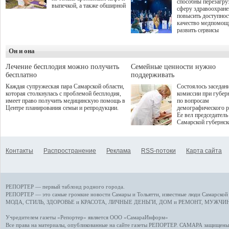
способны перезагру
выпечкой, а также обширной
сферу здравоохран
оздоровительной
повысить доступнос
программой. Спортивный
качество медпомощ
дебют пришёлся на начало
развить сервисы
летнего сезона. Команда
превентивной меди
сети кофеен ввела активную
Однако сфера MedT
деятельность в жизни для
Он и она
сталкивается с
гостей и самарцев.
определенными бар
К ним можно отнес
Лечение бесплодия можно получить
Семейные ценности нужно
регуляторные огран
бесплатно
поддерживать
этические вопросы,
Каждая супружеская пара Самарской области,
Состоялось заседан
возникающие при ра
которая столкнулась с проблемой бесплодия,
комиссии при губер
данными пациентов
имеет право получить медицинскую помощь в
по вопросам
более динамичного 
Центре планирования семьи и репродукции.
демографического р
проникновения инн
Ее вел председатель
сегмент необходимо
Самарской губернс
отраслевое взаимод
Виктор Сазонов.
государства, медиц
клиник и страховых
компаний. Об этом
Контакты
Распространение
Реклама
RSS-потоки
Карта сайта
рассказала Ольга С
член Совета директ
Страхового Дома В
ходе сессии "Развит
медицинских техно
РЕПОРТЕР — первый таблоид родного города.
ключ к повышению
качества жизни" в 
РЕПОРТЕР — это
самые громкие новости
Самары и Тольятти,
известные люди
Самарской 
ПМЭФ 2025. В дис
МОДА, СТИЛЬ
,
ЗДОРОВЬЕ и КРАСОТА
,
ЛИЧНЫЕ ДЕНЬГИ
,
ДОМ и РЕМОНТ
,
МУЖЧИН
также приняли учас
Министр здравоохр
Учредителем газеты «Репортер» является ООО «СамараИнформ»
РФ Михаил Мурашк
Все права на материалы, опубликованные на сайте газеты
РЕПОРТЕР
. САМАРА защищены. 