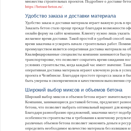
множества строительных проектов. Подробнее о доставке бетон
https://betrast-beton.ru/
.
Удобство заказа и доставки материала
Удобство заказа и доставки материала играет важную роль в пр
Заказать бетон стало проще прежде благодаря возможности офо
онлайн форму на сайте компании. Клиенту нужно лишь указать
желаемое время доставки. Такой простой и удобный способ зак
время заказчика и ускорить начало строительных работ. Помим
преимуществом является оперативная доставка материала на об
Квалифицированные специалисты компании занимаются быстро
транспортировке, что позволяет сократить время ожидания пос
условиях строительства, когда каждый час имеет значение. Таки
оперативная доставка материала играют ключевую роль в усп
проекта в Челябинске. Благодаря простоте процесса заказа и б
быть уверены в своевременном и качественном выполнении стр
Широкий выбор миксов и объемов бетона
Широкий выбор миксов и объемов бетона играет значительную 
Компании, занимающиеся доставкой бетона, предлагают разноо
бетона, что позволяет выбрать оптимальный вариант для конкр
Благодаря разнообразию предложений, заказчики могут подобр
особенности строительства и требования к конечному результат
различных объемов бетона позволяет экономить деньги и ресур
определить необходимое количество материала без излишков ил