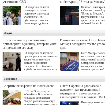
участников СВО
кибертурнир "Битва за Москву
В Самарской области
Началась регистрац
планируют усилить
киберспортивный т
поддержку занятости
"Битва за Москву",
участников СВО:
приуроченный к 85
губернатор Вячеслав
одного из ключевы
Федорищев одобрил
событий Великой
инициативы депутата
Отечественной войн
Самарской Губернской
Организаторами
Люди
Думы Александра
соревнования по он
Живайкина, направленные
игре "Мир танков"
на трудоустройство и более
выступили "Ростеле
К пожизненному заключению
В отношении главы ПСС Олега
спокойную адаптацию к
партия "Единая Рос
приговорили мужчину, который убил
Моцаря возбудили третье угол
мирной жизни.
игровая студия "Лес
свидетеля по его делу
дело
Музей Победы.
В Самарской области суд
Олег Моцарь, зани
приговорил к пожизненному
пост главы Поисков
заключению местного
спасательной служб
жителя по фамилии
Самарской области,
Смирнов. Его обвиняли
подозревается уже 
в убийстве человека в связи
эпизоде преступной
с выполнением
деятельности. Возб
им общественного долга.
третье уголовное де
Здоровье
о превышении полн
а сам он находится
Спортивная кофейня на ВолгаФесте
Ольга Сорокина рассказала о
перспективах превентивной
С 22 по 24 августа, на
медицины и межотраслевом
юбилейном ВолгаФесте,
взаимодействии в рамках ПМЭ
площадка сети кофеен
"Корж" радовала самарцев
Инновационные тех
не только ароматным кофе и