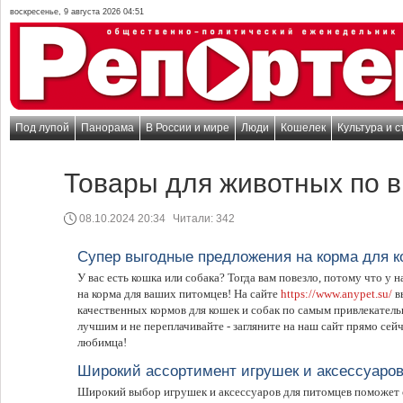
воскресенье, 9 августа 2026 04:51
Под лупой
Панорама
В России и мире
Люди
Кошелек
Культура и с
Товары для животных по 
08.10.2024 20:34
Читали:
342
Супер выгодные предложения на корма для к
У вас есть кошка или собака? Тогда вам повезло, потому что у
на корма для ваших питомцев! На сайте
https://www.anypet.su/
в
качественных кормов для кошек и собак по самым привлекател
лучшим и не переплачивайте - загляните на наш сайт прямо сей
любимца!
Широкий ассортимент игрушек и аксессуаро
Широкий выбор игрушек и аксессуаров для питомцев поможет 