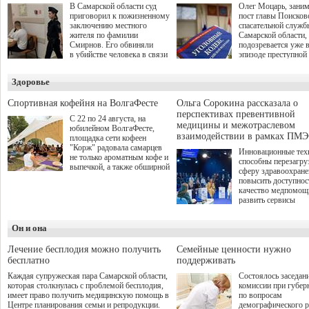
В Самарской области суд
Олег Моцарь, зани
приговорил к пожизненному
пост главы Поисков
заключению местного
спасательной служб
жителя по фамилии
Самарской области,
Смирнов. Его обвиняли
подозревается уже 
в убийстве человека в связи
эпизоде преступной
с выполнением
деятельности. Возб
им общественного долга.
третье уголовное де
Здоровье
о превышении полн
а сам он находится
Спортивная кофейня на ВолгаФесте
Ольга Сорокина рассказала о
перспективах превентивной
С 22 по 24 августа, на
медицины и межотраслевом
юбилейном ВолгаФесте,
взаимодействии в рамках ПМЭ
площадка сети кофеен
"Корж" радовала самарцев
Инновационные тех
не только ароматным кофе и
способны перезагру
выпечкой, а также обширной
сферу здравоохран
оздоровительной
повысить доступнос
программой. Спортивный
качество медпомощ
дебют пришёлся на начало
развить сервисы
летнего сезона. Команда
превентивной меди
сети кофеен ввела активную
Однако сфера MedT
деятельность в жизни для
Он и она
сталкивается с
гостей и самарцев.
определенными бар
К ним можно отнес
Лечение бесплодия можно получить
Семейные ценности нужно
регуляторные огран
бесплатно
поддерживать
этические вопросы,
Каждая супружеская пара Самарской области,
Состоялось заседан
возникающие при ра
которая столкнулась с проблемой бесплодия,
комиссии при губер
данными пациентов
имеет право получить медицинскую помощь в
по вопросам
более динамичного 
Центре планирования семьи и репродукции.
демографического р
проникновения инн