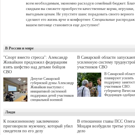
всем необходимым, экономно расходуя семейный бюджет. Бла
скидкам вы сможете приобрести качественные корма, игрушки, 
выгодным ценам. Не упустите шанс порадовать своего верного
сделают его жизнь ярче и комфортнее. Специальные распродажи
вашем питомце становится еще доступнее!
В России и мире
"Спорт вместо стресса": Александр
В Самарской области запускаю
Живайкин предложил федерациям
усиленную систему трудоустро
взять шефство над детьми бойцов
участников СВО
СВО
В Самарской област
планируют усилить
Депутат Самарской
поддержку занятост
губернской думы Александр
участников СВО:
Живайкин выступил с
губернатор Вячесла
инициативой системной
Федорищев одобри
поддержки детей участников
инициативы депутат
специальной военной
Самарской Губернс
операции через спортивные
Думы Александра
секции. Он озвучил ее на
Люди
Живайкина, направ
стратегической сессии
на трудоустройство 
"Помощь фронту и семьям
спокойную адаптац
участников СВО", которая
К пожизненному заключению
В отношении главы ПСС Олега
мирной жизни.
прошла в Отрадном 7
приговорили мужчину, который убил
Моцаря возбудили третье угол
августа.
свидетеля по его делу
дело