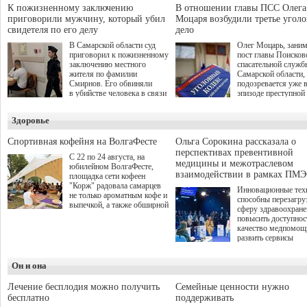
спокойную адаптац
участников СВО", которая
К пожизненному заключению
В отношении главы ПСС Олега
мирной жизни.
прошла в Отрадном 7
приговорили мужчину, который убил
Моцаря возбудили третье угол
августа.
свидетеля по его делу
дело
В Самарской области суд
Олег Моцарь, зани
приговорил к пожизненному
пост главы Поисков
заключению местного
спасательной служб
жителя по фамилии
Самарской области,
Смирнов. Его обвиняли
подозревается уже 
в убийстве человека в связи
эпизоде преступной
с выполнением
деятельности. Возб
им общественного долга.
третье уголовное де
Здоровье
о превышении полн
а сам он находится
Спортивная кофейня на ВолгаФесте
Ольга Сорокина рассказала о
перспективах превентивной
С 22 по 24 августа, на
медицины и межотраслевом
юбилейном ВолгаФесте,
взаимодействии в рамках ПМЭ
площадка сети кофеен
"Корж" радовала самарцев
Инновационные тех
не только ароматным кофе и
способны перезагру
выпечкой, а также обширной
сферу здравоохран
оздоровительной
повысить доступнос
программой. Спортивный
качество медпомощ
дебют пришёлся на начало
развить сервисы
летнего сезона. Команда
превентивной меди
сети кофеен ввела активную
Однако сфера MedT
деятельность в жизни для
Он и она
сталкивается с
гостей и самарцев.
определенными бар
К ним можно отнес
Лечение бесплодия можно получить
Семейные ценности нужно
регуляторные огран
бесплатно
поддерживать
этические вопросы,