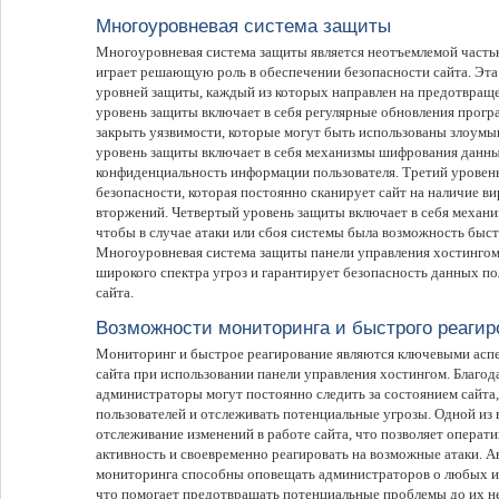
Многоуровневая система защиты
Многоуровневая система защиты является неотъемлемой часть
играет решающую роль в обеспечении безопасности сайта. Эта 
уровней защиты, каждый из которых направлен на предотвраще
уровень защиты включает в себя регулярные обновления прогр
закрыть уязвимости, которые могут быть использованы злоумы
уровень защиты включает в себя механизмы шифрования данны
конфиденциальность информации пользователя. Третий уровен
безопасности, которая постоянно сканирует сайт на наличие 
вторжений. Четвертый уровень защиты включает в себя механи
чтобы в случае атаки или сбоя системы была возможность быс
Многоуровневая система защиты панели управления хостингом
широкого спектра угроз и гарантирует безопасность данных п
сайта.
Возможности мониторинга и быстрого реагир
Мониторинг и быстрое реагирование являются ключевыми аспе
сайта при использовании панели управления хостингом. Благо
администраторы могут постоянно следить за состоянием сайта,
пользователей и отслеживать потенциальные угрозы. Одной из
отслеживание изменений в работе сайта, что позволяет опера
активность и своевременно реагировать на возможные атаки. 
мониторинга способны оповещать администраторов о любых из
что помогает предотвращать потенциальные проблемы до их не