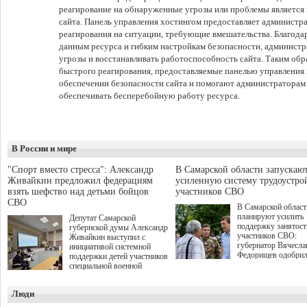
реагирование на обнаруженные угрозы или проблемы является
сайта. Панель управления хостингом предоставляет администр
реагирования на ситуации, требующие вмешательства. Благода
данным ресурса и гибким настройкам безопасности, админист
угрозы и восстанавливать работоспособность сайта. Таким об
быстрого реагирования, предоставляемые панелью управления 
обеспечении безопасности сайта и помогают администраторам
обеспечивать бесперебойную работу ресурса.
В России и мире
"Спорт вместо стресса": Александр
В Самарской области запускаю
Живайкин предложил федерациям
усиленную систему трудоустро
взять шефство над детьми бойцов
участников СВО
СВО
В Самарской област
планируют усилить
Депутат Самарской
поддержку занятост
губернской думы Александр
участников СВО:
Живайкин выступил с
губернатор Вячесла
инициативой системной
Федорищев одобри
поддержки детей участников
инициативы депутат
специальной военной
Самарской Губернс
операции через спортивные
Думы Александра
секции. Он озвучил ее на
Люди
Живайкина, направ
стратегической сессии
на трудоустройство 
"Помощь фронту и семьям