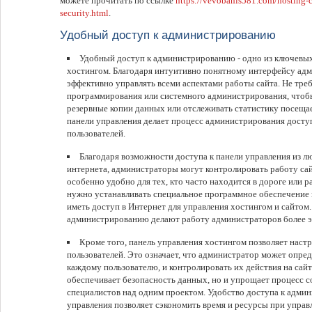
можете прочитать по ссылке
https://vevobahis581.com/hosting-c
security.html
.
Удобный доступ к администрированию
Удобный доступ к администрированию - одно из ключевы
хостингом. Благодаря интуитивно понятному интерфейсу ад
эффективно управлять всеми аспектами работы сайта. Не треб
программирования или системного администрирования, чтобы
резервные копии данных или отслеживать статистику посеща
панели управления делает процесс администрирования дост
пользователей.
Благодаря возможности доступа к панели управления из 
интернета, администраторы могут контролировать работу сай
особенно удобно для тех, кто часто находится в дороге или 
нужно устанавливать специальное программное обеспечение 
иметь доступ в Интернет для управления хостингом и сайтом.
администрированию делают работу администраторов более э
Кроме того, панель управления хостингом позволяет наст
пользователей. Это означает, что администратор может опре
каждому пользователю, и контролировать их действия на сайт
обеспечивает безопасность данных, но и упрощает процесс 
специалистов над одним проектом. Удобство доступа к адми
управления позволяет сэкономить время и ресурсы при управ