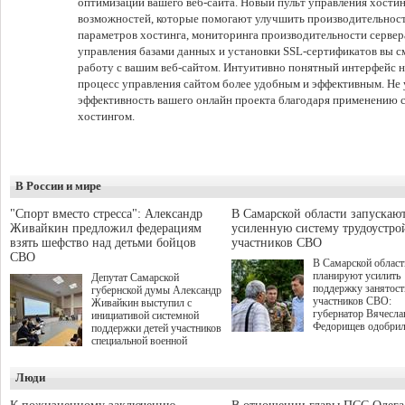
оптимизации вашего веб-сайта. Новый пульт управления хости
возможностей, которые помогают улучшить производительност
параметров хостинга, мониторинга производительности сервер
управления базами данных и установки SSL-сертификатов вы 
работу с вашим веб-сайтом. Интуитивно понятный интерфейс н
процесс управления сайтом более удобным и эффективным. Не
эффективность вашего онлайн проекта благодаря применению 
хостингом.
В России и мире
"Спорт вместо стресса": Александр
В Самарской области запускаю
Живайкин предложил федерациям
усиленную систему трудоустро
взять шефство над детьми бойцов
участников СВО
СВО
В Самарской област
планируют усилить
Депутат Самарской
поддержку занятост
губернской думы Александр
участников СВО:
Живайкин выступил с
губернатор Вячесла
инициативой системной
Федорищев одобри
поддержки детей участников
инициативы депутат
специальной военной
Самарской Губернс
операции через спортивные
Думы Александра
секции. Он озвучил ее на
Люди
Живайкина, направ
стратегической сессии
на трудоустройство 
"Помощь фронту и семьям
спокойную адаптац
участников СВО", которая