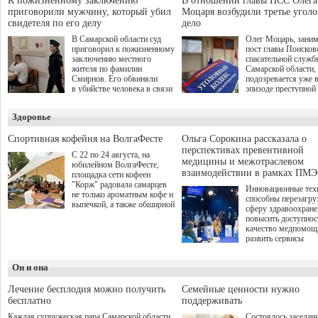
К пожизненному заключению
В отношении главы ПСС Олега
мирной жизни.
прошла в Отрадном 7
приговорили мужчину, который убил
Моцаря возбудили третье угол
августа.
свидетеля по его делу
дело
В Самарской области суд
Олег Моцарь, зани
приговорил к пожизненному
пост главы Поисков
заключению местного
спасательной служб
жителя по фамилии
Самарской области,
Смирнов. Его обвиняли
подозревается уже 
в убийстве человека в связи
эпизоде преступной
с выполнением
деятельности. Возб
им общественного долга.
третье уголовное де
Здоровье
о превышении полн
а сам он находится
Спортивная кофейня на ВолгаФесте
Ольга Сорокина рассказала о
перспективах превентивной
С 22 по 24 августа, на
медицины и межотраслевом
юбилейном ВолгаФесте,
взаимодействии в рамках ПМЭ
площадка сети кофеен
"Корж" радовала самарцев
Инновационные тех
не только ароматным кофе и
способны перезагру
выпечкой, а также обширной
сферу здравоохран
оздоровительной
повысить доступнос
программой. Спортивный
качество медпомощ
дебют пришёлся на начало
развить сервисы
летнего сезона. Команда
превентивной меди
сети кофеен ввела активную
Однако сфера MedT
деятельность в жизни для
Он и она
сталкивается с
гостей и самарцев.
определенными бар
К ним можно отнес
Лечение бесплодия можно получить
Семейные ценности нужно
регуляторные огран
бесплатно
поддерживать
этические вопросы,
Каждая супружеская пара Самарской области,
Состоялось заседан