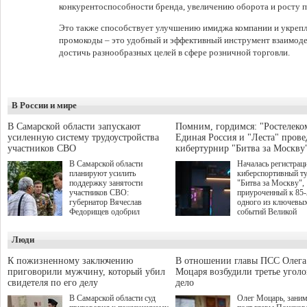
конкурентоспособности бренда, увеличению оборота и росту п
Это также способствует улучшению имиджа компании и укрепле
промокоды – это удобный и эффективный инструмент взаимодей
достичь разнообразных целей в сфере розничной торговли.
В России и мире
В Самарской области запускают
Помним, гордимся: "Ростелеко
усиленную систему трудоустройства
Единая Россия и "Леста" прове
участников СВО
кибертурнир "Битва за Москву
В Самарской области
Началась регистрац
планируют усилить
киберспортивный т
поддержку занятости
"Битва за Москву",
участников СВО:
приуроченный к 85
губернатор Вячеслав
одного из ключевы
Федорищев одобрил
событий Великой
инициативы депутата
Отечественной войн
Самарской Губернской
Организаторами
Люди
Думы Александра
соревнования по он
Живайкина, направленные
игре "Мир танков"
на трудоустройство и более
выступили "Ростеле
К пожизненному заключению
В отношении главы ПСС Олега
спокойную адаптацию к
партия "Единая Рос
приговорили мужчину, который убил
Моцаря возбудили третье угол
мирной жизни.
игровая студия "Лес
свидетеля по его делу
дело
Музей Победы.
В Самарской области суд
Олег Моцарь, зани