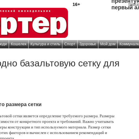
презенту
16+
Написа
первый а
юди
Кошелек
Культура и стиль
Спорт
Здоровье
Мой дом
Коммуналк
дно базальтовую сетку для
о размера сетки
товой сетки является определение требуемого размера. Размеры
исимости от конкретного проекта и требований. Важно учитывать
меры конструкции и тип используемого материала. Размер сетки
этих факторов и вычислен с использованием рекомендаций и
 проекта.