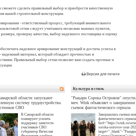
ы сможете сделать правильный выбор и приобрести качественную
ния вашей строительной конструкции.
армирования - ответственный процесс, требующий внимательного
азальтовой сетки следует учитывать несколько важных пунктов,
размера, проверку качества, выбор надежного поставщика и оценку
обеспечить надежное армирование конструкций и достичь успеха в
а - надежный материал, который обладает прочностью и
ствиям. Правильный выбор сетки позволит вам создать прочные и
рукции.
Версия для печати
Культура и стиль
амарской области запускают
"Рыцари Сорока Островов" опусти
ленную систему трудоустройства
меч: Wink объявляет о завершении
астников СВО
съемок фантастического сериала
В Самарской области
Завершились съемки но
планируют усилить
фантастического сериала
поддержку занятости
href="https://wink.ru/serie
участников СВО:
soroka-ostrovov-year-20
губернатор Вячеслав
target="_blank">"Рыцар
Федорищев одобрил
Сорока Островов"</a>