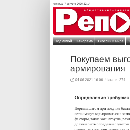
пятница, 7 августа 2026 22:14
Под лупой
Панорама
В России и мире
Л
Покупаем выго
армирования
04.06.2021 16:06
Читали:
274
Определение требуемог
Первым шагом при покупке базаль
сетки могут варьироваться в зав
факторы, такие как нагрузка, раз
должен быть определен с учетом 
стандартов для конкретного типа