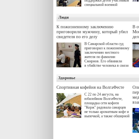
поддержки детей участников
специальной военной
операции через спортивные
секции. Он озвучил ее на
Люди
стратегической сессии
"Помощь фронту и семьям
участников СВО", которая
К пожизненному заключению
В 
прошла в Отрадном 7
приговорили мужчину, который убил
Моц
августа.
свидетеля по его делу
дел
В Самарской области суд
приговорил к пожизненному
заключению местного
жителя по фамилии
Смирнов. Его обвиняли
в убийстве человека в связи
с выполнением
им общественного долга.
Здоровье
Спортивная кофейня на ВолгаФесте
Оль
пер
С 22 по 24 августа, на
ме
юбилейном ВолгаФесте,
вз
площадка сети кофеен
"Корж" радовала самарцев
не только ароматным кофе и
выпечкой, а также обширной
оздоровительной
программой. Спортивный
дебют пришёлся на начало
летнего сезона. Команда
сети кофеен ввела активную