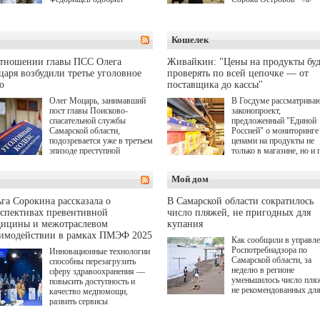
инициативы депутата
(18+) для онлайн-киноте
Самарской Губернской
Wink (совместное
Думы Александра
предприятие "Ростелеко
Кошелек
Живайкина, направленные
и НМГ) по мотивам
на трудоустройство и более
одноименного романа
спокойную адаптацию к
Сергея Лукьяненко. Гла
отношении главы ПСС Олега
Живайкин: "Цены на продукты буд
мирной жизни.
роли в проекте исполни
аря возбудили третье уголовное
проверять по всей цепочке — от
Артем Кошман, Полина
о
поставщика до кассы"
Гухман, Вероника
Устимова, Олег Савост
Олег Моцарь, занимавший
В Госдуме рассматрива
Святослав Рогожан, Куз
пост главы Поисково-
законопроект,
Котрелёв, Никита
спасательной службы
предложенный "Единой
Кологривый, Елисей
Самарской области,
Россией" о мониторинге 
Чучилин, Александра
подозревается уже в третьем
ценами на продукты не
Нестерова, Ника Жукова
эпизоде преступной
только в магазине, но и 
также Михаил Пореченк
деятельности. Возбуждено
всей цепочке — от
Александр Обласов,
третье уголовное дело
поставщика до кассы. Ч
Мой дом
Дмитрий Куличков и Ю
о превышении полномочий,
в момент резкого
Волкова в роли родителе
а сам он находится в СИЗО.
подорожания было поня
Режиссер-постановщик
где именно цена "поехал
га Сорокина рассказала о
В Самарской области сократилось
проекта — Егор Чичкан
вверх и кто её разогнал.
спективах превентивной
число пляжей, не пригодных для
(сериалы "Комбинация",
дицины и межотраслевом
купания
снова здравствуйте!").
аимодействии в рамках ПМЭФ 2025
Как сообщили в управл
Роспотребнадзора по
Инновационные технологии
Самарской области, за
способны перезагрузить
неделю в регионе
сферу здравоохранения —
уменьшилось число пля
повысить доступность и
не рекомендованных дл
качество медпомощи,
купания.
развить сервисы
превентивной медицины.