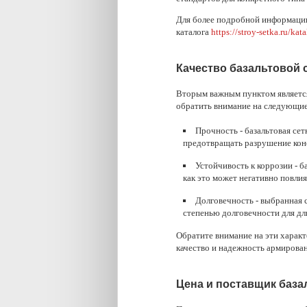
Для более подробной информации 
каталога
https://stroy-setka.ru/kat
Качество базальтовой 
Вторым важным пунктом является
обратить внимание на следующие
Прочность - базальтовая се
предотвращать разрушение кон
Устойчивость к коррозии - б
как это может негативно повлия
Долговечность - выбранная 
степенью долговечности для дл
Обратите внимание на эти характ
качество и надежность армирова
Цена и поставщик база