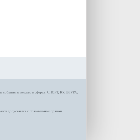
ые
события за неделю
в сферах:
СПОРТ
,
КУЛЬТУРА,
лов допускается с обязательной прямой