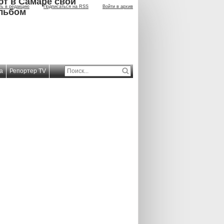
ют в Самаре свой
ть в редакцию
Подписаться на RSS
Войти в архив
льбом
а
Репортер TV