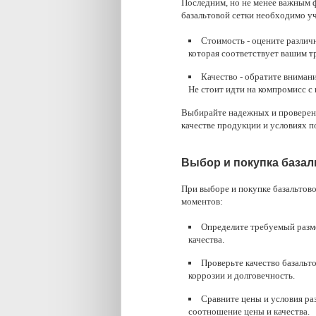
Последним, но не менее важным ф
базальтовой сетки необходимо 
Стоимость - оцените различ
которая соответствует вашим т
Качество - обратите вниман
Не стоит идти на компромисс с 
Выбирайте надежных и проверенн
качестве продукции и условиях п
Выбор и покупка базал
При выборе и покупке базальтов
моментов:
Определите требуемый разме
качества.
Проверьте качество базальто
коррозии и долговечность.
Сравните цены и условия ра
соотношение цены и качества.