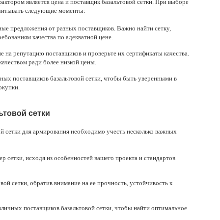
актором является цена и поставщик базальтовой сетки. При выборе
учитывать следующие моменты:
ные предложения от разных поставщиков. Важно найти сетку,
ребованиям качества по адекватной цене.
ие на репутацию поставщиков и проверьте их сертификаты качества.
качеством ради более низкой цены.
ых поставщиков базальтовой сетки, чтобы быть уверенными в
окупки.
ьтовой сетки
ой сетки для армирования необходимо учесть несколько важных
р сетки, исходя из особенностей вашего проекта и стандартов
вой сетки, обратив внимание на ее прочность, устойчивость к
зличных поставщиков базальтовой сетки, чтобы найти оптимальное