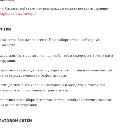
о базальтовой сетке и ее размерах, вы можете посетить страницу
alog/setka-bazaltovaya/
.
сетки
 качество базальтовой сетки. При выборе сетки необходимо
 качества:
тка должна быть достаточно прочной, чтобы выдерживать нагрузки и
струкции.
азальтовая сетка не должна подвергаться коррозии или ржавчине, так
ть на ее долговечность и эффективность.
сетка должна быть хорошо изготовлена и обладать достаточной
ительного использования в строительстве.
еристики при выборе базальтовой сетки, чтобы обеспечить высокое
ния вашей конструкции.
льтовой сетки