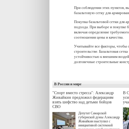
При соблюдении этих пунктов, в
базальтовую сетку для армирова
Покупка базальтовой сетки для 
подхода. При выборе и покупке б
включая определение требуемого 
соотношения цены и качества.
Учитывайте все факторы, чтобы 
строительстве. Базальтовая сетк
устойчивостью к внешним воздей
долговечные строительные конст
В России и мире
"Спорт вместо стресса": Александр
В С
Живайкин предложил федерациям
уси
взять шефство над детьми бойцов
уч
СВО
Депутат Самарской
губернской думы Александр
Живайкин выступил с
инициативой системной