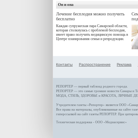
деятельность в жизни для
Он и она
гостей и самарцев.
Лечение бесплодия можно получить
Се
бесплатно
по
Каждая супружеская пара Самарской области,
которая столкнулась с проблемой бесплодия,
имеет право получить медицинскую помощь в
Центре планирования семьи и репродукции.
Контакты
Распространение
Реклама
РЕПОРТЕР — первый таблоид родного города.
РЕПОРТЕР — это
самые громкие новости
Самары и Т
МОДА, СТИЛЬ
,
ЗДОРОВЬЕ и КРАСОТА
,
ЛИЧНЫЕ ДЕ
Учредителем газеты «Репортер» является ООО «Сам
Все права на материалы, опубликованные на сайте газ
гиперссылкой на сайт газеты РЕПОРТЕР. При цитиров
Техническая поддержка - ООО «Медиасервис»