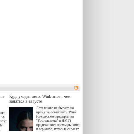
ли
Куда уходит лето: Wink знает, чем
заняться в августе
Лета много не бывает, но
время не остановить. Wink
вого
(совместное предприятие
 <a
"Ростелекома" и НМГ)
s/rytsari-
представляет премьеры кино
26"
и сериалов, которые скрасят
и
удлиняющиеся вечера