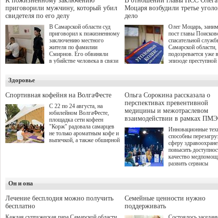
К пожизненному заключению
В отношении главы ПСС Олега
мирной жизни.
прошла в Отрадном 7
приговорили мужчину, который убил
Моцаря возбудили третье угол
августа.
свидетеля по его делу
дело
В Самарской области суд
Олег Моцарь, зани
приговорил к пожизненному
пост главы Поисков
заключению местного
спасательной служб
жителя по фамилии
Самарской области,
Смирнов. Его обвиняли
подозревается уже 
в убийстве человека в связи
эпизоде преступной
с выполнением
деятельности. Возб
им общественного долга.
третье уголовное де
Здоровье
о превышении полн
а сам он находится
Спортивная кофейня на ВолгаФесте
Ольга Сорокина рассказала о
перспективах превентивной
С 22 по 24 августа, на
медицины и межотраслевом
юбилейном ВолгаФесте,
взаимодействии в рамках ПМЭ
площадка сети кофеен
"Корж" радовала самарцев
Инновационные тех
не только ароматным кофе и
способны перезагру
выпечкой, а также обширной
сферу здравоохран
оздоровительной
повысить доступнос
программой. Спортивный
качество медпомощ
дебют пришёлся на начало
развить сервисы
летнего сезона. Команда
превентивной меди
сети кофеен ввела активную
Однако сфера MedT
деятельность в жизни для
Он и она
сталкивается с
гостей и самарцев.
определенными бар
К ним можно отнес
Лечение бесплодия можно получить
Семейные ценности нужно
регуляторные огран
бесплатно
поддерживать
этические вопросы,
Каждая супружеская пара Самарской области,
Состоялось заседан