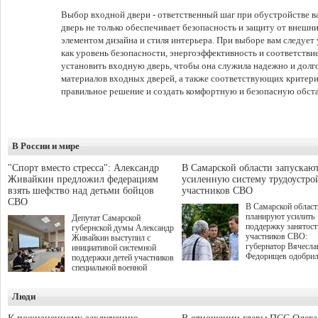
Выбор входной двери - ответственный шаг при обустройстве в
дверь не только обеспечивает безопасность и защиту от внешни
элементом дизайна и стиля интерьера. При выборе вам следует
как уровень безопасности, энергоэффективность и соответстви
установить входную дверь, чтобы она служила надежно и долго
материалов входных дверей, а также соответствующих критери
правильное решение и создать комфортную и безопасную обста
В России и мире
"Спорт вместо стресса": Александр
В Самарской области запускаю
Живайкин предложил федерациям
усиленную систему трудоустро
взять шефство над детьми бойцов
участников СВО
СВО
В Самарской област
планируют усилить
Депутат Самарской
поддержку занятост
губернской думы Александр
участников СВО:
Живайкин выступил с
губернатор Вячесла
инициативой системной
Федорищев одобри
поддержки детей участников
инициативы депутат
специальной военной
Самарской Губернс
операции через спортивные
Думы Александра
секции. Он озвучил ее на
Люди
Живайкина, направ
стратегической сессии
на трудоустройство 
"Помощь фронту и семьям
спокойную адаптац
участников СВО", которая