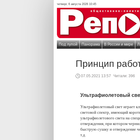
четверг, 6 августа 2026 10:45
Под лупой
Панорама
В России и мире
Л
Принцип рабо
07.05.2021 13:57
Читали:
396
Ультрафиолетовый свет
Ультрафиолетовый свет играет к
световой спектр, имеющий корот
ультрафиолетового света на спе
отверждения, при котором черни
быструю сушку и отверждение чер
т.д.