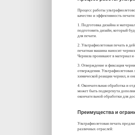
Процесс работы ультрафиолетово
качество и эффективность печати
1. Подготовка дизайна и материа
подготовить дизайн, который буд
для печати.
2. Ультрафиолетовая печать в де
печатная машина наносит чернил
Чернила проникают в материал и
3. Отверждение и фиксация черни
отверждения. Ультрафиолетовая л
химической реакции чернил, и он
4. Окончательная обработка и от
может быть подвергнута дополни
окончательной обработки для до
Преимущества и огран
Ультрафиолетовая печать предлаг
различных отраслей: