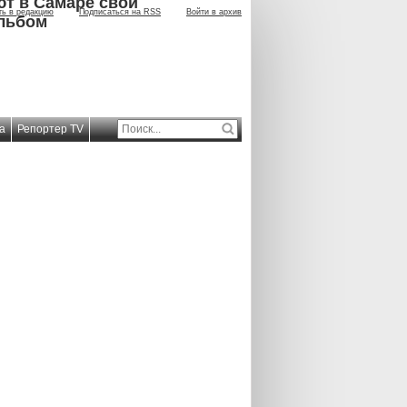
ют в Самаре свой
ть в редакцию
Подписаться на RSS
Войти в архив
льбом
а
Репортер TV