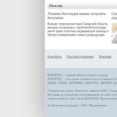
сети кофеен ввела активную
деятельность в жизни для
Он и она
гостей и самарцев.
Лечение бесплодия можно получить
Се
бесплатно
по
Каждая супружеская пара Самарской области,
которая столкнулась с проблемой бесплодия,
имеет право получить медицинскую помощь в
Центре планирования семьи и репродукции.
Контакты
Распространение
Реклама
РЕПОРТЕР — первый таблоид родного города.
РЕПОРТЕР — это
самые громкие новости
Самары и Т
МОДА, СТИЛЬ
,
ЗДОРОВЬЕ и КРАСОТА
,
ЛИЧНЫЕ ДЕ
Учредителем газеты «Репортер» является ООО «Сам
Все права на материалы, опубликованные на сайте газ
гиперссылкой на сайт газеты РЕПОРТЕР. При цитиров
Техническая поддержка - ООО «Медиасервис»