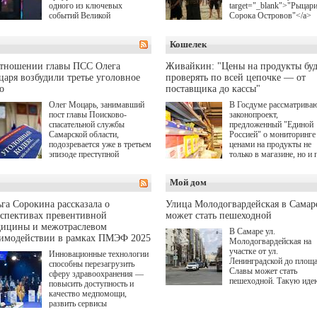
одного из ключевых
target="_blank">"Рыцар
событий Великой
Сорока Островов"</a>
Отечественной войны.
(18+) для онлайн-киноте
Организаторами
Wink (совместное
Кошелек
соревнования по онлайн-
предприятие "Ростелеко
игре "Мир танков"
и НМГ) по мотивам
выступили "Ростелеком",
одноименного романа
отношении главы ПСС Олега
Живайкин: "Цены на продукты буд
партия "Единая Россия",
Сергея Лукьяненко. Гла
аря возбудили третье уголовное
проверять по всей цепочке — от
игровая студия "Леста" и
роли в проекте исполни
о
поставщика до кассы"
Музей Победы.
Артем Кошман, Полина
Олег Моцарь, занимавший
В Госдуме рассматрива
Гухман, Вероника
пост главы Поисково-
законопроект,
Устимова, Олег Савост
спасательной службы
предложенный "Единой
Святослав Рогожан, Куз
Самарской области,
Россией" о мониторинге 
Котрелёв, Никита
подозревается уже в третьем
ценами на продукты не
Кологривый, Елисей
эпизоде преступной
только в магазине, но и 
Чучилин, Александра
деятельности. Возбуждено
всей цепочке — от
Нестерова, Ника Жукова
третье уголовное дело
поставщика до кассы. Ч
также Михаил Пореченк
Мой дом
о превышении полномочий,
в момент резкого
Александр Обласов,
а сам он находится в СИЗО.
подорожания было поня
Дмитрий Куличков и Ю
где именно цена "поехал
Волкова в роли родителе
га Сорокина рассказала о
Улица Молодогвардейская в Самар
вверх и кто её разогнал.
Режиссер-постановщик
спективах превентивной
может стать пешеходной
проекта — Егор Чичкан
дицины и межотраслевом
В Самаре ул.
(сериалы "Комбинация",
аимодействии в рамках ПМЭФ 2025
Молодогвардейская на
снова здравствуйте!").
участке от ул.
Инновационные технологии
Ленинградской до площ
способны перезагрузить
Славы может стать
сферу здравоохранения —
пешеходной. Такую иде
повысить доступность и
озвучила министр
качество медпомощи,
градостроительной поли
развить сервисы
Самарской области
превентивной медицины.