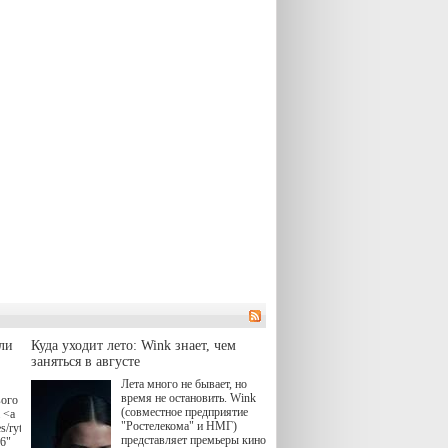
ли
Куда уходит лето: Wink знает, чем
заняться в августе
Лета много не бывает, но
время не остановить. Wink
вого
(совместное предприятие
 <a
"Ростелекома" и НМГ)
s/rytsari-
представляет премьеры кино
26"