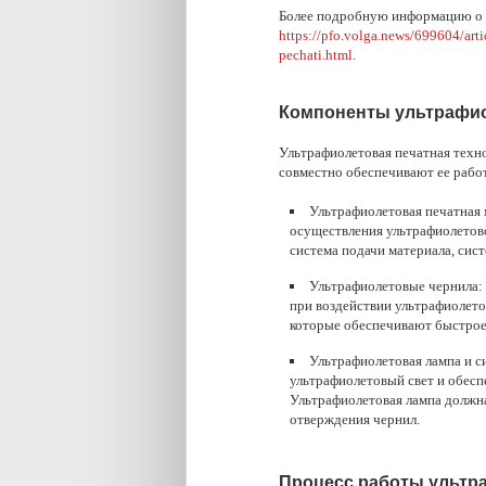
Более подробную информацию о в
https://pfo.volga.news/699604/arti
pechati.html
.
Компоненты ультрафио
Ультрафиолетовая печатная техно
совместно обеспечивают ее рабо
Ультрафиолетовая печатная 
осуществления ультрафиолетово
система подачи материала, сис
Ультрафиолетовые чернила:
при воздействии ультрафиолето
которые обеспечивают быстрое
Ультрафиолетовая лампа и с
ультрафиолетовый свет и обесп
Ультрафиолетовая лампа должн
отверждения чернил.
Процесс работы ультр