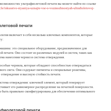
озможностях ультрафиолетовой печати вы можете найти по ссылке
cle/iskusstvo-siyaniya-uznajte-vse-o-vozmozhnostyah-ultrafioletovoj-
летовой печати
логия включает в себя несколько ключевых компонентов, которые
ту:
машина: это специальное оборудование, предназначенное для
й печати. Оно состоит из различных модулей и систем, таких как
тема нанесения чернил и система отверждения.
 особые чернила, которые обладают способностью отверждаться
вого света. Они содержат пигменты и специальные реактивы,
 отверждение и высокую стойкость печати.
истема отверждения: ключевой элемент, который генерирует
ечивает его равномерное распределение на печатной поверхности.
а быть правильно сконфигурирована для обеспечения оптимального
афиолетовой печати