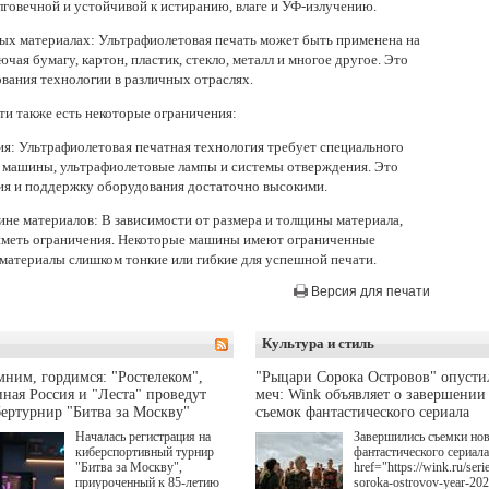
олговечной и устойчивой к истиранию, влаге и УФ-излучению.
ных материалах: Ультрафиолетовая печать может быть применена на
чая бумагу, картон, пластик, стекло, металл и многое другое. Это
вания технологии в различных отраслях.
ти также есть некоторые ограничения:
ия: Ультрафиолетовая печатная технология требует специального
 машины, ультрафиолетовые лампы и системы отверждения. Это
ия и поддержку оборудования достаточно высокими.
ине материалов: В зависимости от размера и толщины материала,
 иметь ограничения. Некоторые машины имеют ограниченные
 материалы слишком тонкие или гибкие для успешной печати.
Версия для печати
Культура и стиль
ним, гордимся: "Ростелеком",
"Рыцари Сорока Островов" опусти
ная Россия и "Леста" проведут
меч: Wink объявляет о завершении
ертурнир "Битва за Москву"
съемок фантастического сериала
Началась регистрация на
Завершились съемки но
киберспортивный турнир
фантастического сериала
"Битва за Москву",
href="https://wink.ru/serie
приуроченный к 85-летию
soroka-ostrovov-year-20