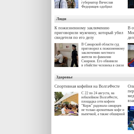
губернатор Вячеслав
Федорищев одобрил
инициативы депутата
Самарской Губернской
Люди
Думы Александра
Живайкина, направленные
на трудоустройство и более
К пожизненному заключению
В 
спокойную адаптацию к
приговорили мужчину, который убил
Моц
мирной жизни.
свидетеля по его делу
дел
В Самарской области суд
приговорил к пожизненному
заключению местного
жителя по фамилии
Смирнов. Его обвиняли
в убийстве человека в связи
с выполнением
им общественного долга.
Здоровье
Спортивная кофейня на ВолгаФесте
Оль
пер
С 22 по 24 августа, на
ме
юбилейном ВолгаФесте,
вз
площадка сети кофеен
"Корж" радовала самарцев
не только ароматным кофе и
выпечкой, а также обширной
оздоровительной
программой. Спортивный
дебют пришёлся на начало
летнего сезона. Команда