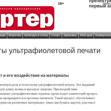
презенту
16+
Написа
первый а
юди
Кошелек
Культура и стиль
Спорт
Здоровье
Мой дом
Коммуналк
ты ультрафиолетовой печати
 и его воздействие на материалы
лючевую роль в технологии ультрафиолетовой печати. Это видимый
кую длину волны и высокую энергию. При воздействии
циальные ультрафиолетовые чернила, происходит химический процесс
ла превращаются в прочные пигменты. Такой процесс обеспечивает
нил на различных материалах, таких как бумага, картон, пластик и