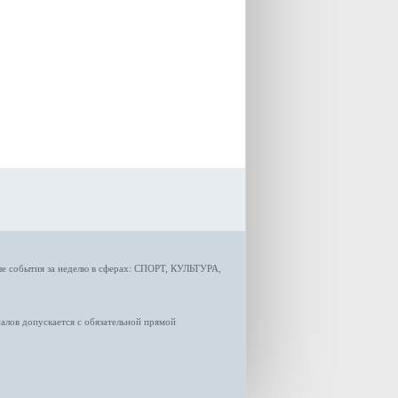
подельникам. Их обвиняли
в должностных
преступлениях.
ые
события за неделю
в сферах:
СПОРТ
,
КУЛЬТУРА,
лов допускается с обязательной прямой