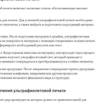
й печати включает несколько этапов, обеспечивающих высокое
:
ла для печати: Для успешной ультрафиолетовой печати необходимо
ет напечатан, а также выбрать и подготовить подходящий материал
йствии: После подготовки материала и дизайна, ультрафиолетовая
а на поверхность материала с помощью специальных головок печати.
 формируют необходимый рисунок или текст.
л: Когда чернила нанесены на материал, они проходят через процесс
ампа излучает ультрафиолетовый свет, который приводит к
и начинают отверждаться и преобразовываться в стойкие пигменты.
делка продукции: После завершения отверждения чернил, продукция
тельным шлифовкам, лакировкам или другим процессам
стижения желаемого финального вида и структуры.
ичения ультрафиолетовой печати
ает ряд преимуществ, которые делают ее привлекательной для