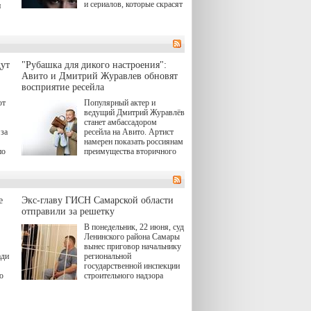
и сериалов, которые скрасят
и
удлиняющиеся вечера
последнего летнего месяца.
атра
И пусть <a
href="https://wink.ru/series/kholod-
ма"
year-2026"
target="_blank">"Холод"
ут
"Рубашка для дикого настроения":
</a> (18+) останется только
вные
Авито и Дмитрий Журавлев обновят
на экране — весь август по
ли
восприятие ресейла
четвергам продолжат
выходить новые эпизоды
ют
Популярный актер и
сериала, в котором
ведущий Дмитрий Журавлёв
юк,
беспощадным возмездием в
станет амбассадором
ьма
духе графа Монте-Кристо
за
ресейла на Авито. Артист
занимается наша
намерен показать россиянам
современница.
по
преимущества вторичного
рынка и сделать покупку
, а
тобы
товаров с историей нормой
ов,
для современного и умного
тно,
человека.
лия
а"
й.
е
Экс-главу ГИСН Самарской области
отправили за решетку
ов
В понедельник, 22 июня, суд
 "И
Ленинского района Самары
вынес приговор начальнику
ади
региональной
государственной инспекции
ю
строительного надзора
(ГИСН) Владимиру
тики
Захарину и трем его
предполагаемым