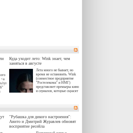
ли
Куда уходит лето: Wink знает, чем
заняться в августе
Лета много не бывает, но
время не остановить. Wink
вого
(совместное предприятие
 <a
"Ростелекома" и НМГ)
s/rytsari-
представляет премьеры кино
26"
и сериалов, которые скрасят
и
удлиняющиеся вечера
последнего летнего месяца.
атра
И пусть <a
href="https://wink.ru/series/kholod-
ма"
year-2026"
target="_blank">"Холод"
ут
"Рубашка для дикого настроения":
</a> (18+) останется только
вные
Авито и Дмитрий Журавлев обновят
на экране — весь август по
ли
восприятие ресейла
четвергам продолжат
выходить новые эпизоды
ют
Популярный актер и