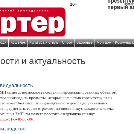
презенту
16+
Написа
первый а
юди
Кошелек
Культура и стиль
Спорт
Здоровье
Мой дом
Коммуналк
ости и актуальность
ивидуальность
МП является возможность создания персонализированных объектов.
елям производить предметы, которые полностью соответствуют их
Это может быть все: от индивидуального декора до уникальных
ть предметы, которые отражают личность и вкус каждого человека.
именения 3МП, вы можете посетить следующую ссылку:
/1mpz-31-5-40-50-80/
.
оизводство