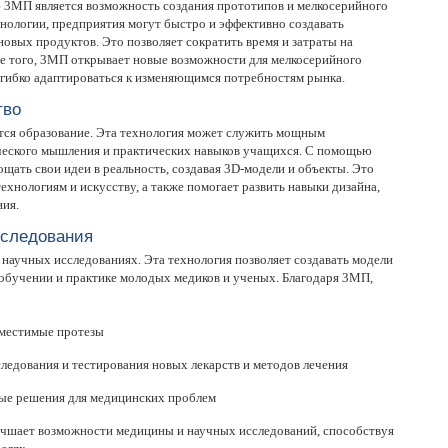
3МП является возможность создания прототипов и мелкосерийного
хнологии, предприятия могут быстро и эффективно создавать
овых продуктов. Это позволяет сократить время и затраты на
ме того, 3МП открывает новые возможности для мелкосерийного
 гибко адаптироваться к изменяющимся потребностям рынка.
тво
тся образование. Эта технология может служить мощным
ческого мышления и практических навыков учащихся. С помощью
щать свои идеи в реальность, создавая 3D-модели и объекты. Это
технологиям и искусству, а также помогает развить навыки дизайна,
ия.
сследования
научных исследованиях. Эта технология позволяет создавать модели
в обучении и практике молодых медиков и ученых. Благодаря 3МП,
вместимые протезы
ледования и тестирования новых лекарств и методов лечения
ые решения для медицинских проблем
чшает возможности медицины и научных исследований, способствуя