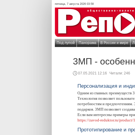
пятница, 7 августа 2026 03:58
Под лупой
Панорама
В России и мире
Л
3МП - особенн
07.05.2021 12:16
Читали:
246
Персонализация и инд
Одним из главных преимуществ 3
Технология позволяет пользоват
потребностям и предпочтениям. 
подарков. 3МП позволяет создава
Если вам интересны примеры пр
https://zavod-reduktor.ru/product
Прототипирование и пр