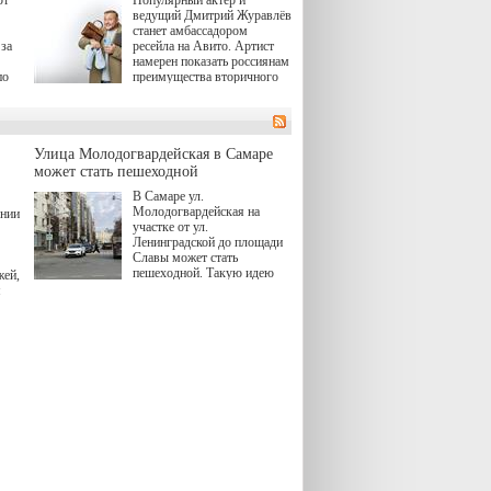
сериала, в котором
ведущий Дмитрий Журавлёв
юк,
беспощадным возмездием в
станет амбассадором
ьма
духе графа Монте-Кристо
за
ресейла на Авито. Артист
занимается наша
намерен показать россиянам
современница.
по
преимущества вторичного
рынка и сделать покупку
, а
тобы
товаров с историей нормой
ов,
для современного и умного
тно,
человека.
лия
а"
й.
Улица Молодогвардейская в Самаре
может стать пешеходной
ов
В Самаре ул.
 "И
Молодогвардейская на
ении
участке от ул.
Ленинградской до площади
Славы может стать
пешеходной. Такую идею
жей,
озвучила министр
я
градостроительной политики
Самарской области
Екатерина Семенова.