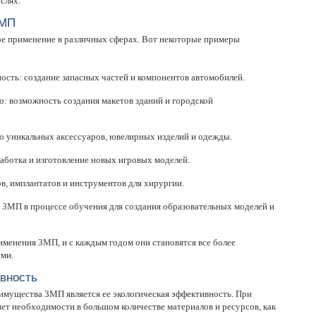
слях.
3МП
е применение в различных сферах. Вот некоторые примеры
сть: создание запасных частей и компонентов автомобилей.
о: возможность создания макетов зданий и городской
о уникальных аксессуаров, ювелирных изделий и одежды.
аботка и изготовление новых игровых моделей.
в, имплантатов и инструментов для хирургии.
 3МП в процессе обучения для создания образовательных моделей и
менения 3МП, и с каждым годом они становятся все более
ми.
вность
мущества 3МП является ее экологическая эффективность. При
ет необходимости в большом количестве материалов и ресурсов, как