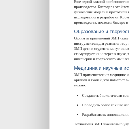
Еще одной важной особенностью 
производства. Благодаря этой те
физические модели и прототипы н
исследования и разработки. Кро
производства, позволяя быстро и
Образование и творчес
Одним из применений 3МП являе
инструментом для развития твор
3МП дети и студенты могут вопло
стимулирует их интерес к науке, 
инженерии и творческого мышлен
Медицина и научные и
3МП применяется и в медицине и 
органов и тканей, что помогает 
можно:
Создавать биологически со
Проводить более точные исс
Разрабатывать инновационн
Технология 3МП значительно улу