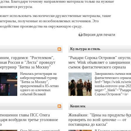
дства. Благодаря точному направлению материала только на нужные
экономятся ресурсы.
может использовать экологически-дружественные материалы, такие
материалы, полученные из возобновляемых источников. Это
 воздействие производства на окружающую среду.
Версия для печати
Культура и стиль
ним, гордимся: "Ростелеком",
"Рыцари Сорока Островов" опусти
ная Россия и "Леста" проведут
меч: Wink объявляет о завершении
ертурнир "Битва за Москву"
съемок фантастического сериала
Началась регистрация на
Завершились съемки но
киберспортивный турнир
фантастического сериала
"Битва за Москву",
href="https://wink.ru/serie
приуроченный к 85-летию
soroka-ostrovov-year-20
одного из ключевых
target="_blank">"Рыцар
событий Великой
Сорока Островов"</a>
Отечественной войны.
(18+) для онлайн-киноте
Организаторами
Wink (совместное
Кошелек
соревнования по онлайн-
предприятие "Ростелеко
игре "Мир танков"
и НМГ) по мотивам
выступили "Ростелеком",
одноименного романа
отношении главы ПСС Олега
Живайкин: "Цены на продукты буд
партия "Единая Россия",
Сергея Лукьяненко. Гла
аря возбудили третье уголовное
проверять по всей цепочке — от
игровая студия "Леста" и
роли в проекте исполни
о
поставщика до кассы"
Музей Победы.
Артем Кошман, Полина
Олег Моцарь, занимавший
В Госдуме рассматрива