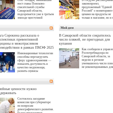
Гухман, Вероника
пост главы Поисково-
законопроект,
Устимова, Олег Савост
спасательной службы
предложенный "Единой
Святослав Рогожан, Куз
Самарской области,
Россией" о мониторинге 
Котрелёв, Никита
подозревается уже в третьем
ценами на продукты не
Кологривый, Елисей
эпизоде преступной
только в магазине, но и 
Чучилин, Александра
деятельности. Возбуждено
всей цепочке — от
Нестерова, Ника Жукова
третье уголовное дело
поставщика до кассы. Ч
также Михаил Пореченк
Мой дом
о превышении полномочий,
в момент резкого
Александр Обласов,
а сам он находится в СИЗО.
подорожания было поня
Дмитрий Куличков и Ю
где именно цена "поехал
Волкова в роли родителе
га Сорокина рассказала о
В Самарской области сократилось
вверх и кто её разогнал.
Режиссер-постановщик
спективах превентивной
число пляжей, не пригодных для
проекта — Егор Чичкан
дицины и межотраслевом
купания
(сериалы "Комбинация",
аимодействии в рамках ПМЭФ 2025
Как сообщили в управл
снова здравствуйте!").
Роспотребнадзора по
Инновационные технологии
Самарской области, за
способны перезагрузить
неделю в регионе
сферу здравоохранения —
уменьшилось число пля
повысить доступность и
не рекомендованных дл
качество медпомощи,
купания.
развить сервисы
превентивной медицины.
Однако сфера MedTech
сталкивается с
определенными барьерами.
К ним можно отнести
мейные ценности нужно
регуляторные ограничения,
ддерживать
этические вопросы,
Состоялось заседание
возникающие при работе с
комиссии при губернаторе
данными пациентов. Для
по вопросам
более динамичного роста
демографического развития.
проникновения инноваций в
Ее вел председатель