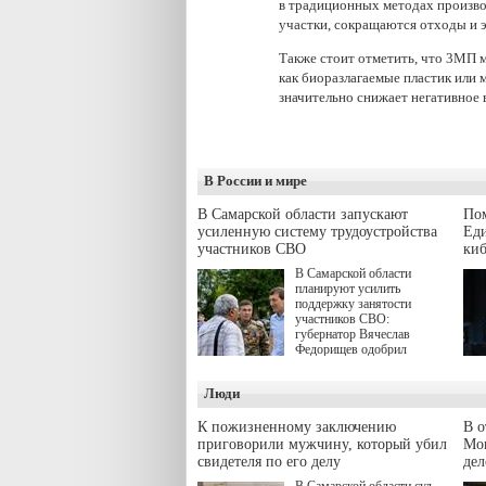
в традиционных методах произво
участки, сокращаются отходы и 
Также стоит отметить, что 3МП 
как биоразлагаемые пластик или 
значительно снижает негативное
В России и мире
В Самарской области запускают
Пом
усиленную систему трудоустройства
Еди
участников СВО
киб
В Самарской области
планируют усилить
поддержку занятости
участников СВО:
губернатор Вячеслав
Федорищев одобрил
инициативы депутата
Самарской Губернской
Люди
Думы Александра
Живайкина, направленные
на трудоустройство и более
К пожизненному заключению
В 
спокойную адаптацию к
приговорили мужчину, который убил
Моц
мирной жизни.
свидетеля по его делу
дел
В Самарской области суд