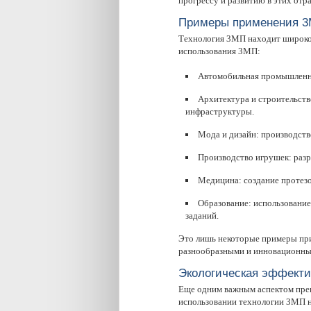
прогрессу и развитию в этих отра
Примеры применения 
Технология 3МП находит широко
использования 3МП:
Автомобильная промышленно
Архитектура и строительств
инфраструктуры.
Мода и дизайн: производств
Производство игрушек: разр
Медицина: создание протезо
Образование: использование
заданий.
Это лишь некоторые примеры при
разнообразными и инновационны
Экологическая эффекти
Еще одним важным аспектом преи
использовании технологии 3МП н