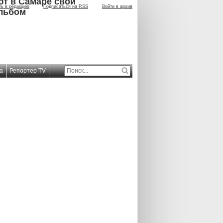
ют в Самаре свой
ть в редакцию
Подписаться на RSS
Войти в архив
льбом
а
Репортер TV