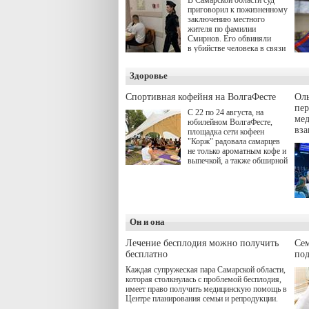
приговорил к пожизненному
заключению местного
жителя по фамилии
Смирнов. Его обвиняли
в убийстве человека в связи
с выполнением
им общественного долга.
Здоровье
Спортивная кофейня на ВолгаФесте
Оль
пер
С 22 по 24 августа, на
ме
юбилейном ВолгаФесте,
вз
площадка сети кофеен
"Корж" радовала самарцев
не только ароматным кофе и
выпечкой, а также обширной
оздоровительной
программой. Спортивный
дебют пришёлся на начало
летнего сезона. Команда
сети кофеен ввела активную
деятельность в жизни для
Он и она
гостей и самарцев.
Лечение бесплодия можно получить
Се
бесплатно
по
Каждая супружеская пара Самарской области,
которая столкнулась с проблемой бесплодия,
имеет право получить медицинскую помощь в
Центре планирования семьи и репродукции.