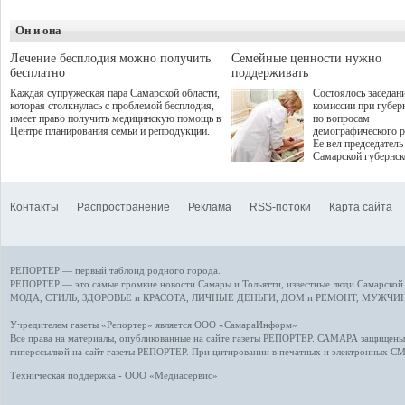
летнего сезона. Команда
превентивной меди
сети кофеен ввела активную
Однако сфера MedT
деятельность в жизни для
Он и она
сталкивается с
гостей и самарцев.
определенными бар
К ним можно отнес
Лечение бесплодия можно получить
Семейные ценности нужно
регуляторные огран
бесплатно
поддерживать
этические вопросы,
Каждая супружеская пара Самарской области,
Состоялось заседан
возникающие при ра
которая столкнулась с проблемой бесплодия,
комиссии при губер
данными пациентов
имеет право получить медицинскую помощь в
по вопросам
более динамичного 
Центре планирования семьи и репродукции.
демографического р
проникновения инн
Ее вел председатель
сегмент необходимо
Самарской губернс
отраслевое взаимод
Виктор Сазонов.
государства, медиц
клиник и страховых
компаний. Об этом
Контакты
Распространение
Реклама
RSS-потоки
Карта сайта
рассказала Ольга С
член Совета директ
Страхового Дома В
ходе сессии "Развит
медицинских техно
РЕПОРТЕР — первый таблоид родного города.
ключ к повышению
качества жизни" в 
РЕПОРТЕР — это
самые громкие новости
Самары и Тольятти,
известные люди
Самарской 
ПМЭФ 2025. В дис
МОДА, СТИЛЬ
,
ЗДОРОВЬЕ и КРАСОТА
,
ЛИЧНЫЕ ДЕНЬГИ
,
ДОМ и РЕМОНТ
,
МУЖЧИН
также приняли учас
Министр здравоохр
Учредителем газеты «Репортер» является ООО «СамараИнформ»
РФ Михаил Мурашк
Все права на материалы, опубликованные на сайте газеты
РЕПОРТЕР
. САМАРА защищены. 
представители
гиперссылкой на сайт газеты РЕПОРТЕР. При цитировании в печатных и электронных С
Государственной Д
Общественной пала
Техническая поддержка - ООО «Медиасервис»
Аппарата Правитель
также иностранных