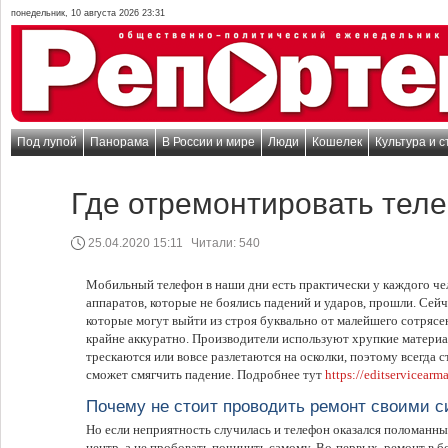
понедельник, 10 августа 2026 23:31
Под лупой
Панорама
В России и мире
Люди
Кошелек
Культура и с
Где отремонтировать тел
25.04.2020 15:11
Читали:
540
Мобильный телефон в наши дни есть практически у каждого че
аппаратов, которые не боялись падений и ударов, прошли. Сейч
которые могут выйти из строя буквально от малейшего сотряс
крайне аккуратно. Производители используют хрупкие материа
трескаются или вовсе разлетаются на осколки, поэтому всегда с
сможет смягчить падение. Подробнее тут
https://editservicearma
Почему не стоит проводить ремонт своими 
Но если неприятность случилась и телефон оказался поломанны
центр, а не пробовать починить самому. Во-первых, ремонт в 