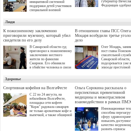
губернатор Вячесла
инициативой системной
Федорищев одобри
поддержки детей участников
инициативы депутат
специальной военной
Самарской Губернс
операции через спортивные
Думы Александра
секции. Он озвучил ее на
Люди
Живайкина, направ
стратегической сессии
на трудоустройство 
"Помощь фронту и семьям
спокойную адаптац
участников СВО", которая
К пожизненному заключению
В отношении главы ПСС Олега
мирной жизни.
прошла в Отрадном 7
приговорили мужчину, который убил
Моцаря возбудили третье угол
августа.
свидетеля по его делу
дело
В Самарской области суд
Олег Моцарь, зани
приговорил к пожизненному
пост главы Поисков
заключению местного
спасательной служб
жителя по фамилии
Самарской области,
Смирнов. Его обвиняли
подозревается уже 
в убийстве человека в связи
эпизоде преступной
с выполнением
деятельности. Возб
им общественного долга.
третье уголовное де
Здоровье
о превышении полн
а сам он находится
Спортивная кофейня на ВолгаФесте
Ольга Сорокина рассказала о
перспективах превентивной
С 22 по 24 августа, на
медицины и межотраслевом
юбилейном ВолгаФесте,
взаимодействии в рамках ПМЭ
площадка сети кофеен
"Корж" радовала самарцев
Инновационные тех
не только ароматным кофе и
способны перезагру
выпечкой, а также обширной
сферу здравоохран
оздоровительной
повысить доступнос
программой. Спортивный
качество медпомощ
дебют пришёлся на начало
развить сервисы