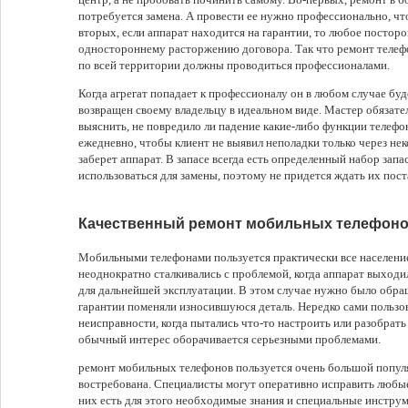
потребуется замена. А провести ее нужно профессионально, чт
вторых, если аппарат находится на гарантии, то любое постор
одностороннему расторжению договора. Так что ремонт телефо
по всей территории должны проводиться профессионалами.
Когда агрегат попадает к профессионалу он в любом случае бу
возвращен своему владельцу в идеальном виде. Мастер обязате
выяснить, не повредило ли падение какие-либо функции телефо
ежедневно, чтобы клиент не выявил неполадки только через нек
заберет аппарат. В запасе всегда есть определенный набор зап
использоваться для замены, поэтому не придется ждать их пост
Качественный ремонт мобильных телефоно
Мобильными телефонами пользуется практически все население
неоднократно сталкивались с проблемой, когда аппарат выходи
для дальнейшей эксплуатации. В этом случае нужно было обра
гарантии поменяли износившуюся деталь. Нередко сами пользо
неисправности, когда пытались что-то настроить или разобрать
обычный интерес оборачивается серьезными проблемами.
ремонт мобильных телефонов пользуется очень большой популя
востребована. Специалисты могут оперативно исправить любы
них есть для этого необходимые знания и специальные инстру