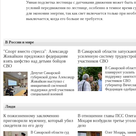
Умная подсветка лестницы с датчиками движения может быть п
условий передвижения по лестнице, особенно в темное время с
для экономии энергии, так как свет включается только при нео
выключается, когда его больше не требуется.
В России и мире
"Спорт вместо стресса": Александр
В Самарской области запускаю
Живайкин предложил федерациям
усиленную систему трудоустро
взять шефство над детьми бойцов
участников СВО
СВО
В Самарской област
планируют усилить
Депутат Самарской
поддержку занятост
губернской думы Александр
участников СВО:
Живайкин выступил с
губернатор Вячесла
инициативой системной
Федорищев одобри
поддержки детей участников
инициативы депутат
специальной военной
Самарской Губернс
операции через спортивные
Думы Александра
секции. Он озвучил ее на
Люди
Живайкина, направ
стратегической сессии
на трудоустройство 
"Помощь фронту и семьям
спокойную адаптац
участников СВО", которая
К пожизненному заключению
В отношении главы ПСС Олега
мирной жизни.
прошла в Отрадном 7
приговорили мужчину, который убил
Моцаря возбудили третье угол
августа.
свидетеля по его делу
дело
В Самарской области суд
Олег Моцарь, зани