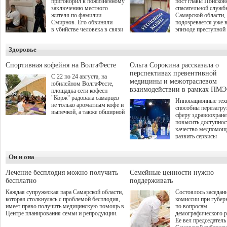
приговорил к пожизненному
пост главы Поисков
заключению местного
спасательной служб
жителя по фамилии
Самарской области,
Смирнов. Его обвиняли
подозревается уже 
в убийстве человека в связи
эпизоде преступной
с выполнением
деятельности. Возб
им общественного долга.
третье уголовное де
Здоровье
о превышении полн
а сам он находится
Спортивная кофейня на ВолгаФесте
Ольга Сорокина рассказала о
перспективах превентивной
С 22 по 24 августа, на
медицины и межотраслевом
юбилейном ВолгаФесте,
взаимодействии в рамках ПМЭ
площадка сети кофеен
"Корж" радовала самарцев
Инновационные тех
не только ароматным кофе и
способны перезагру
выпечкой, а также обширной
сферу здравоохран
оздоровительной
повысить доступнос
программой. Спортивный
качество медпомощ
дебют пришёлся на начало
развить сервисы
летнего сезона. Команда
превентивной меди
сети кофеен ввела активную
Однако сфера MedT
деятельность в жизни для
Он и она
сталкивается с
гостей и самарцев.
определенными бар
К ним можно отнес
Лечение бесплодия можно получить
Семейные ценности нужно
регуляторные огран
бесплатно
поддерживать
этические вопросы,
Каждая супружеская пара Самарской области,
Состоялось заседан
возникающие при ра
которая столкнулась с проблемой бесплодия,
комиссии при губер
данными пациентов
имеет право получить медицинскую помощь в
по вопросам
более динамичного 
Центре планирования семьи и репродукции.
демографического р
проникновения инн
Ее вел председатель
сегмент необходимо