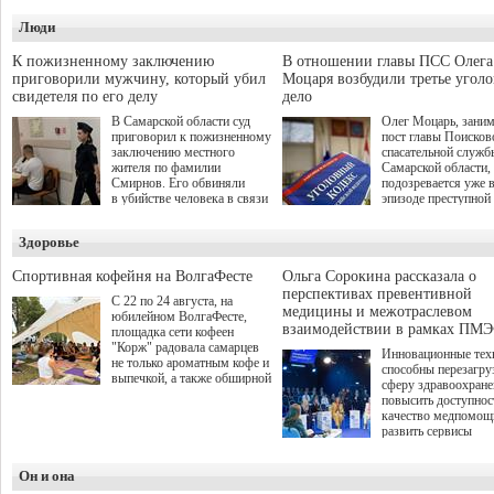
Самарской Губернской
Организаторами
Люди
Думы Александра
соревнования по он
Живайкина, направленные
игре "Мир танков"
на трудоустройство и более
выступили "Ростеле
К пожизненному заключению
В отношении главы ПСС Олега
спокойную адаптацию к
партия "Единая Рос
приговорили мужчину, который убил
Моцаря возбудили третье угол
мирной жизни.
игровая студия "Лес
свидетеля по его делу
дело
Музей Победы.
В Самарской области суд
Олег Моцарь, зани
приговорил к пожизненному
пост главы Поисков
заключению местного
спасательной служб
жителя по фамилии
Самарской области,
Смирнов. Его обвиняли
подозревается уже 
в убийстве человека в связи
эпизоде преступной
с выполнением
деятельности. Возб
им общественного долга.
третье уголовное де
Здоровье
о превышении полн
а сам он находится
Спортивная кофейня на ВолгаФесте
Ольга Сорокина рассказала о
перспективах превентивной
С 22 по 24 августа, на
медицины и межотраслевом
юбилейном ВолгаФесте,
взаимодействии в рамках ПМЭ
площадка сети кофеен
"Корж" радовала самарцев
Инновационные тех
не только ароматным кофе и
способны перезагру
выпечкой, а также обширной
сферу здравоохран
оздоровительной
повысить доступнос
программой. Спортивный
качество медпомощ
дебют пришёлся на начало
развить сервисы
летнего сезона. Команда
превентивной меди
сети кофеен ввела активную
Однако сфера MedT
деятельность в жизни для
Он и она
сталкивается с
гостей и самарцев.
определенными бар