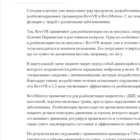
Сегодня в центре уже выпускают ряд продуктов, разработанн
реабилитационных тренажеров ReviVR и ReviMotion. С их по
функции у людей с различными заболеваниями.
Так, ReviVR применяют для реабилитации после инсульта, опер
болезни Паркинсона и рассеянном склерозе. Одна из особенност
к реабилитации после инсульта с ReviVR можно уже в течение 
этом находиться в лежачем положении. Его погружают в вирт
где он гуляет по различным местам, например, по лесу.
В виртуальной сцене пациент видит перед собой движущийся 
которого подключается работа зеркальных нейронов в мозге. В 
специальные сандалии с пневмокамерами, которые воздейству
Благодаря такому воздействию человек испытывает ощущения к
что ReviVR в 1,5 раза увеличивает эффективность реабилитации
ReviMotion применяется для реабилитации пациентов с ДЦП, 
патологий, черепно-мозговых травм, при острых нарушениях 
заболеваниях. Реабилитация происходит во время выполнения
пациент должен повторять движения за героем, которого видит
отслеживает движения, регулируя правильность и успешность
также умеет анализировать состояние и эффективность занятий
По результатам исследований с применением тренажера в 73% 
амплитуды и объема движений в суставах, а также улучшение 