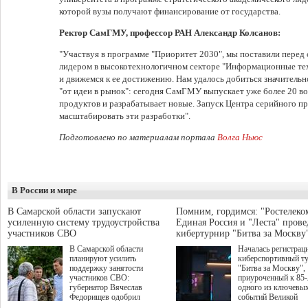
которой вузы получают финансирование от государства.
Ректор СамГМУ, профессор РАН Александр Колсанов:
"Участвуя в программе "Приоритет 2030", мы поставили перед
лидером в высокотехнологичном секторе "Информационные те
и движемся к ее достижению. Нам удалось добиться значительн
"от идеи в рынок": сегодня СамГМУ выпускает уже более 20 
продуктов и разрабатывает новые. Запуск Центра серийного пр
масштабировать эти разработки".
Подготовлено по материалам портала
Волга Ньюс
В России и мире
В Самарской области запускают
Помним, гордимся: "Ростелеко
усиленную систему трудоустройства
Единая Россия и "Леста" прове
участников СВО
кибертурнир "Битва за Москву
В Самарской области
Началась регистрац
планируют усилить
киберспортивный т
поддержку занятости
"Битва за Москву",
участников СВО:
приуроченный к 85
губернатор Вячеслав
одного из ключевы
Федорищев одобрил
событий Великой
инициативы депутата
Отечественной войн