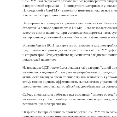
СамГМУ. Там выпускают разработанные в университете индив
и циркониевой керамики — биоинертного материала с уникальн
По созданной в СамГМУ технологии импланты покрывают спе
и остеоинтегрирующим напылением.
Эндопротез производится с учетом анатомических особенност
строится на основе данных его КТ и МРТ. Это позволяет снизи
качество жизни пациента: при установке эндопротеза часть сус
на персонифицированный элемент без потери функциональност
В дальнейшем в ЦСП планируется организовать крупносерийны
Будет налажено производство разработанных в СамГМУ цифро
и спирометров. Эти устройства применяются для дистанционн
показателей пациентов.
На площадке ЦСП также была открыта лаборатория "умной од
инженерия в медицине". Там ученые разрабатывают одежду, ко
активности мышц во время тренировки или выполнения упражн
этому можно оценить эффективность выполняемых упражнений 
представлен прототип, который сейчас дорабатывается совмест
Сейчас специалисты работают над созданием "умного ортеза" 
на коленном суставе. Такой ортез не только фиксирует ногу, но 
реабилитации шел правильно.
Открытие Центра серийного производства СамГМУ стало воз
университета в программе стратегического академического лид