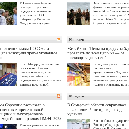
В Самарской области
Завершились съемки но
планируют усилить
фантастического сериала
поддержку занятости
href="https://wink.ru/serie
участников СВО:
soroka-ostrovov-year-20
губернатор Вячеслав
target="_blank">"Рыцар
Федорищев одобрил
Сорока Островов"</a>
инициативы депутата
(18+) для онлайн-киноте
Самарской Губернской
Wink (совместное
Думы Александра
предприятие "Ростелеко
Кошелек
Живайкина, направленные
и НМГ) по мотивам
на трудоустройство и более
одноименного романа
спокойную адаптацию к
Сергея Лукьяненко. Гла
отношении главы ПСС Олега
Живайкин: "Цены на продукты буд
мирной жизни.
роли в проекте исполни
аря возбудили третье уголовное
проверять по всей цепочке — от
Артем Кошман, Полина
о
поставщика до кассы"
Гухман, Вероника
Устимова, Олег Савост
Олег Моцарь, занимавший
В Госдуме рассматрива
Святослав Рогожан, Куз
пост главы Поисково-
законопроект,
Котрелёв, Никита
спасательной службы
предложенный "Единой
Кологривый, Елисей
Самарской области,
Россией" о мониторинге 
Чучилин, Александра
подозревается уже в третьем
ценами на продукты не
Нестерова, Ника Жукова
эпизоде преступной
только в магазине, но и 
также Михаил Пореченк
деятельности. Возбуждено
всей цепочке — от
Александр Обласов,
третье уголовное дело
поставщика до кассы. Ч
Мой дом
Дмитрий Куличков и Ю
о превышении полномочий,
в момент резкого
Волкова в роли родителе
а сам он находится в СИЗО.
подорожания было поня
Режиссер-постановщик
где именно цена "поехал
га Сорокина рассказала о
В Самарской области сократилось
проекта — Егор Чичкан
вверх и кто её разогнал.
спективах превентивной
число пляжей, не пригодных для
(сериалы "Комбинация",
дицины и межотраслевом
купания
снова здравствуйте!").
аимодействии в рамках ПМЭФ 2025
Как сообщили в управл
Роспотребнадзора по
Инновационные технологии
Самарской области, за