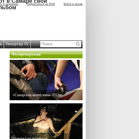
ют в Самаре свой
ть в редакцию
Подписаться на RSS
Войти в архив
льбом
а
Репортер TV
Фоторепортажи
«Самарская жемчужина-2012»
Проверка на прочность