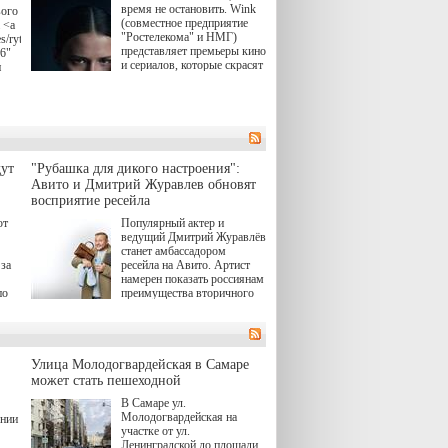
время не остановить. Wink
вого
(совместное предприятие
 <a
"Ростелекома" и НМГ)
s/rytsari-
представляет премьеры кино
26"
и сериалов, которые скрасят
и
удлиняющиеся вечера
последнего летнего месяца.
атра
И пусть <a
href="https://wink.ru/series/kholod-
ма"
year-2026"
target="_blank">"Холод"
</a> (18+) останется только
вные
ут
"Рубашка для дикого настроения":
на экране — весь август по
ли
Авито и Дмитрий Журавлев обновят
четвергам продолжат
восприятие ресейла
выходить новые эпизоды
сериала, в котором
юк,
ют
Популярный актер и
беспощадным возмездием в
ьма
ведущий Дмитрий Журавлёв
духе графа Монте-Кристо
станет амбассадором
занимается наша
за
ресейла на Авито. Артист
современница.
намерен показать россиянам
, а
по
преимущества вторичного
ов,
рынка и сделать покупку
тобы
товаров с историей нормой
лия
для современного и умного
й.
тно,
человека.
а"
Улица Молодогвардейская в Самаре
ов
может стать пешеходной
 "И
В Самаре ул.
Молодогвардейская на
ении
участке от ул.
Ленинградской до площади