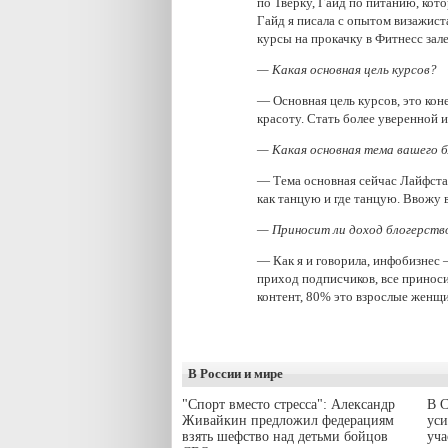
по Тверку, Гайд по питанию, кот
Гайд я писала с опытом визажист
курсы на прокачку в Фитнесс зале
— Какая основная цель курсов?
— Основная цель курсов, это кон
красоту. Стать более уверенной и
— Какая основная тема вашего 
— Тема основная сейчас Лайфстай
как танцую и где танцую. Ввожу
— Приносит ли доход блогерств
— Как я и говорила, инфобизнес 
приход подписчиков, все приноси
контент, 80% это взрослые женщ
В России и мире
"Спорт вместо стресса": Александр
В С
Живайкин предложил федерациям
уси
взять шефство над детьми бойцов
уч