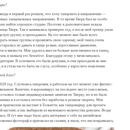
ора?
 когда я первый раз решила, что хочу танцевать в направлении —
разных танцевальных направлениях. В то время Тверк был не особо
ожно найти хорошую студию. Поэтому я дополнительно искала
нца Тверк. Так я занималась примерно год, а после мой тренер ушла
 целую группу и преподавать. На тот момент мне было всего
ирать новые группы и проявлять свою харизму, мой танец очень
старалась не давать в танце резкие, агрессивные движения,
ти и мягкости. Мне удалось внести больше женственности в танец,
иль и назвала его Sensetive. Благодаря этому у меня началась
удитория. В основном это были девушки, и они приходили ко мне
 и я стала часто быть на слуху, особенно у взрослого поколения.
вой блог?
020 год. Случилась пандемия, я работала на тот момент уже фитнес-
 визажем. Конечно, в коронавирус на последнее место ушел визаж,
остались только индивидуальные занятия по Тверку, но и их было
аника и я осталась почти без заработка и решила творить. Мне
 пригласила на кастинг в Тольятти, как танцовщицу для проекта
й кастинг, и нас выбирали из маленького количества девушек. Везде
ась. И тут мне надо было дать интервью о себе на английском
озвонил фотограф и пригласил на съемки, я знала, что им понравилась.