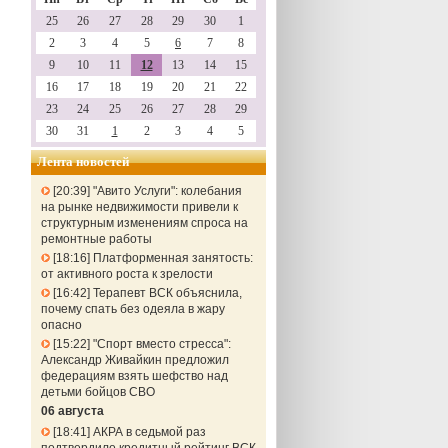
25
26
27
28
29
30
1
2
3
4
5
6
7
8
9
10
11
12
13
14
15
16
17
18
19
20
21
22
23
24
25
26
27
28
29
30
31
1
2
3
4
5
Лента новостей
20:39
"Авито Услуги": колебания
на рынке недвижимости привели к
структурным изменениям спроса на
ремонтные работы
18:16
Платформенная занятость:
от активного роста к зрелости
16:42
Терапевт ВСК объяснила,
почему спать без одеяла в жару
опасно
15:22
"Спорт вместо стресса":
Александр Живайкин предложил
федерациям взять шефство над
детьми бойцов СВО
06 августа
18:41
АКРА в седьмой раз