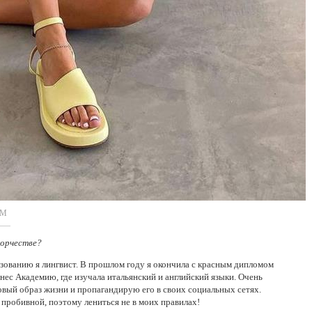
ОМ
ворчестве?
зованию я лингвист. В прошлом году я окончила с красным дипломом
с Академию, где изучала итальянский и английский языки. Очень
вый образ жизни и пропагандирую его в своих социальных сетях.
пробивной, поэтому лениться не в моих правилах!