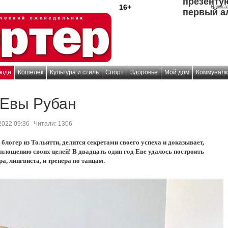
презенту
16+
Написа
первый а
юди
Кошелек
Культура и стиль
Спорт
Здоровье
Мой дом
Коммуналк
 Евы Рубан
2022 09:36
Читали:
1306
логер из Тольятти, делится секретами своего успеха и доказывает,
воплощению своих целей! В двадцать один год Еве удалось построить
а, лингвиста, и тренера по танцам.