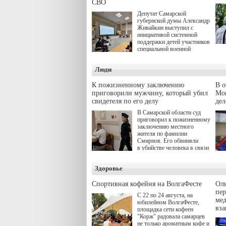
СВО
Депутат Самарской
губернской думы Александр
Живайкин выступил с
инициативой системной
поддержки детей участников
специальной военной
операции через спортивные
секции. Он озвучил ее на
Люди
стратегической сессии
"Помощь фронту и семьям
участников СВО", которая
К пожизненному заключению
В 
прошла в Отрадном 7
приговорили мужчину, который убил
Моц
августа.
свидетеля по его делу
дел
В Самарской области суд
приговорил к пожизненному
заключению местного
жителя по фамилии
Смирнов. Его обвиняли
в убийстве человека в связи
с выполнением
им общественного долга.
Здоровье
Спортивная кофейня на ВолгаФесте
Оль
пер
С 22 по 24 августа, на
ме
юбилейном ВолгаФесте,
вз
площадка сети кофеен
"Корж" радовала самарцев
не только ароматным кофе и