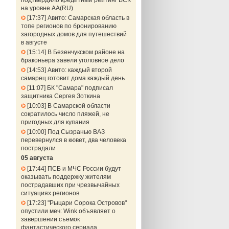
подтвердило кредитный рейтинг ВСК
на уровне АА(RU)
17:37
Авито: Самарская область в
топе регионов по бронированию
загородных домов для путешествий
в августе
15:14
В Безенчукском районе на
браконьера завели уголовное дело
14:53
Авито: каждый второй
самарец готовит дома каждый день
11:07
БК "Самара" подписал
защитника Сергея Зоткина
10:03
В Самарской области
сократилось число пляжей, не
пригодных для купания
10:00
Под Сызранью ВАЗ
перевернулся в кювет, два человека
пострадали
05 августа
17:44
ПСБ и МЧС России будут
оказывать поддержку жителям
пострадавших при чрезвычайных
ситуациях регионов
17:23
"Рыцари Сорока Островов"
опустили меч: Wink объявляет о
завершении съемок
фантастического сериала