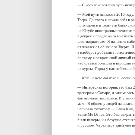
— С чего начался ваш путь танц
— Мой путь начался в 2016 году,
Тверк. До этого я искала себя в 
популярен и в Тольятти было сл
на Ютубе иностранные техники та
в декрет и предложила мне взять
шестнадцать лет. Я начинала наб
отличался от обычного Тверка. Я 
а наоборот добавлять пластичнос
поэтому я создала свой личный ст
набираться большая и взрослая а
на курсы. Город у нас небольшой,
— Как и с чего вы начали вести с
— Интересная история, это был 2
тренером в Самаре, и занималась
фитнес-залы закрылись. И у меня 
мало. В общем у людей началась п
написала фотограф — Саша Ким, и
Sense Me Dance. Это был закрыты
были камеры, и я безумно стеснял
и русском. Через пару дней мне п