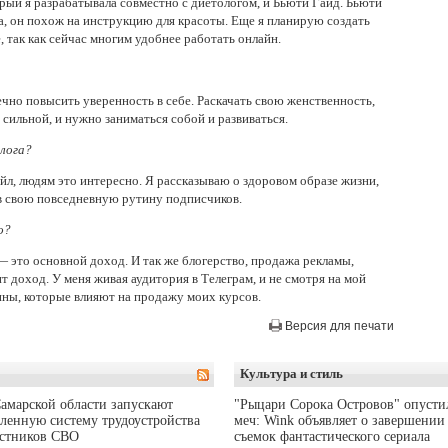
орый я разрабатывала совместно с диетологом, и Бьюти Гайд. Бьюти
а, он похож на инструкцию для красоты. Еще я планирую создать
, так как сейчас многим удобнее работать онлайн.
ечно повысить уверенность в себе. Раскачать свою женственность,
 сильной, и нужно заниматься собой и развиваться.
блога?
л, людям это интересно. Я рассказываю о здоровом образе жизни,
 в свою повседневную рутину подписчиков.
о?
— это основной доход. И так же блогерство, продажа рекламы,
т доход. У меня живая аудитория в Телеграм, и не смотря на мой
ины, которые влияют на продажу моих курсов.
Версия для печати
Культура и стиль
амарской области запускают
"Рыцари Сорока Островов" опусти
ленную систему трудоустройства
меч: Wink объявляет о завершении
астников СВО
съемок фантастического сериала