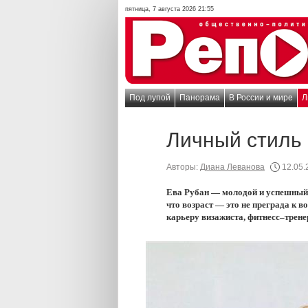
пятница, 7 августа 2026 21:55
Под лупой
Панорама
В России и мире
Л
Личный стиль
Авторы:
Диана Леванова
12.05.
Ева Рубан — молодой и успешный б
что возраст — это не преграда к 
карьеру визажиста, фитнесс–тренер