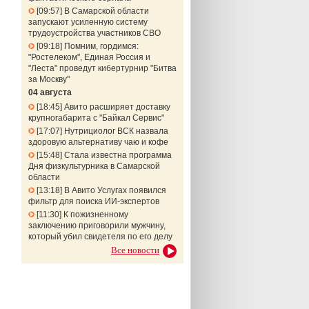
09:57
В Самарской области
запускают усиленную систему
трудоустройства участников СВО
09:18
Помним, гордимся:
"Ростелеком", Единая Россия и
"Леста" проведут кибертурнир "Битва
за Москву"
04 августа
18:45
Авито расширяет доставку
крупногабарита с "Байкал Сервис"
17:07
Нутрициолог ВСК назвала
здоровую альтернативу чаю и кофе
15:48
Стала известна программа
Дня физкультурника в Самарской
области
13:18
В Авито Услугах появился
фильтр для поиска ИИ-экспертов
11:30
К пожизненному
заключению приговорили мужчину,
который убил свидетеля по его делу
Все новости