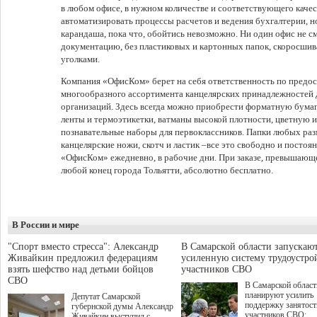
в любом офисе, в нужном количестве и соответствующего качес
автоматизировать процессы расчетов и ведения бухгалтерии, но
карандаша, пока что, обойтись невозможно. Ни один офис не 
документацию, без пластиковых и картонных папок, скоросшиват
уголками.
Компания «ОфисКом» берет на себя ответственность по предо
многообразного ассортимента канцелярских принадлежностей 
организаций. Здесь всегда можно приобрести форматную бумаг
ленты и термоэтикетки, ватманы высокой плотности, цветную и
познавательные наборы для первоклассников. Папки любых раз
канцелярские ножи, скотч и ластик –все это свободно и постоя
«ОфисКом» ежедневно, в рабочие дни. При заказе, превышающе
любой конец города Тольятти, абсолютно бесплатно.
В России и мире
"Спорт вместо стресса": Александр
В Самарской области запускаю
Живайкин предложил федерациям
усиленную систему трудоустро
взять шефство над детьми бойцов
участников СВО
СВО
В Самарской област
планируют усилить
Депутат Самарской
поддержку занятост
губернской думы Александр
участников СВО:
Живайкин выступил с