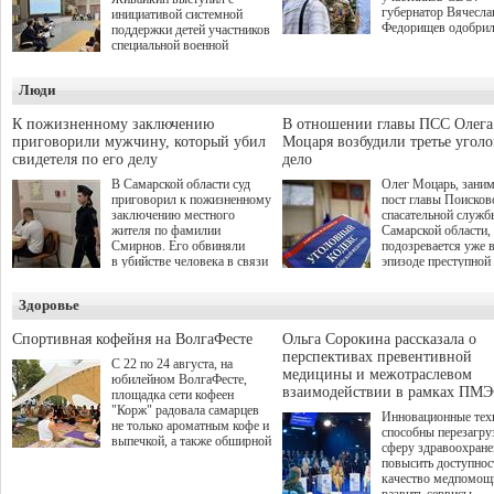
губернатор Вячесла
инициативой системной
Федорищев одобри
поддержки детей участников
инициативы депутат
специальной военной
Самарской Губернс
операции через спортивные
Думы Александра
секции. Он озвучил ее на
Люди
Живайкина, направ
стратегической сессии
на трудоустройство 
"Помощь фронту и семьям
спокойную адаптац
участников СВО", которая
К пожизненному заключению
В отношении главы ПСС Олега
мирной жизни.
прошла в Отрадном 7
приговорили мужчину, который убил
Моцаря возбудили третье угол
августа.
свидетеля по его делу
дело
В Самарской области суд
Олег Моцарь, зани
приговорил к пожизненному
пост главы Поисков
заключению местного
спасательной служб
жителя по фамилии
Самарской области,
Смирнов. Его обвиняли
подозревается уже 
в убийстве человека в связи
эпизоде преступной
с выполнением
деятельности. Возб
им общественного долга.
третье уголовное де
Здоровье
о превышении полн
а сам он находится
Спортивная кофейня на ВолгаФесте
Ольга Сорокина рассказала о
перспективах превентивной
С 22 по 24 августа, на
медицины и межотраслевом
юбилейном ВолгаФесте,
взаимодействии в рамках ПМЭ
площадка сети кофеен
"Корж" радовала самарцев
Инновационные тех
не только ароматным кофе и
способны перезагру
выпечкой, а также обширной
сферу здравоохран
оздоровительной
повысить доступнос
программой. Спортивный
качество медпомощ
дебют пришёлся на начало