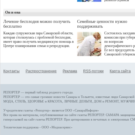
развить сервисы
летнего сезона. Команда
превентивной меди
сети кофеен ввела активную
Однако сфера MedT
деятельность в жизни для
Он и она
сталкивается с
гостей и самарцев.
определенными бар
К ним можно отнес
Лечение бесплодия можно получить
Семейные ценности нужно
регуляторные огран
бесплатно
поддерживать
этические вопросы,
Каждая супружеская пара Самарской области,
Состоялось заседан
возникающие при ра
которая столкнулась с проблемой бесплодия,
комиссии при губер
данными пациентов
имеет право получить медицинскую помощь в
по вопросам
более динамичного 
Центре планирования семьи и репродукции.
демографического р
проникновения инн
Ее вел председатель
сегмент необходимо
Самарской губернс
отраслевое взаимод
Виктор Сазонов.
государства, медиц
клиник и страховых
компаний. Об этом
Контакты
Распространение
Реклама
RSS-потоки
Карта сайта
рассказала Ольга С
член Совета директ
Страхового Дома В
ходе сессии "Развит
медицинских техно
РЕПОРТЕР — первый таблоид родного города.
ключ к повышению
качества жизни" в 
РЕПОРТЕР — это
самые громкие новости
Самары и Тольятти,
известные люди
Самарской 
ПМЭФ 2025. В дис
МОДА, СТИЛЬ
,
ЗДОРОВЬЕ и КРАСОТА
,
ЛИЧНЫЕ ДЕНЬГИ
,
ДОМ и РЕМОНТ
,
МУЖЧИН
также приняли учас
Министр здравоохр
Учредителем газеты «Репортер» является ООО «СамараИнформ»
РФ Михаил Мурашк
Все права на материалы, опубликованные на сайте газеты
РЕПОРТЕР
. САМАРА защищены. 
представители
гиперссылкой на сайт газеты РЕПОРТЕР. При цитировании в печатных и электронных С
Государственной Д
Общественной пала
Техническая поддержка - ООО «Медиасервис»
Аппарата Правитель