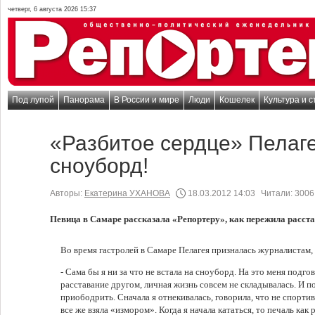
четверг, 6 августа 2026 15:37
Под лупой
Панорама
В России и мире
Люди
Кошелек
Культура и с
«Разбитое сердце» Пелаг
сноуборд!
Авторы:
Екатерина УХАНОВА
18.03.2012 14:03
Читали:
3006
Певица в Самаре рассказала «Репортеру», как пережила расст
Во время гастролей в Самаре Пелагея призналась журналистам,
- Сама бы я ни за что не встала на сноуборд. На это меня подг
расставание другом, личная жизнь совсем не складывалась. И п
приободрить. Сначала я отнекивалась, говорила, что не спорти
все же взяла «измором». Когда я начала кататься, то печаль как