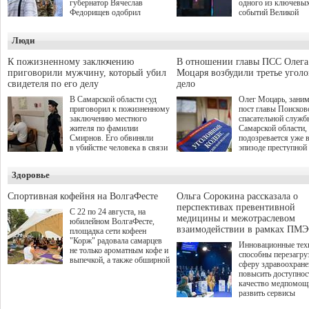
губернатор Вячеслав
одного из ключевы
Федорищев одобрил
событий Великой
инициативы депутата
Отечественной войн
Самарской Губернской
Организаторами
Люди
Думы Александра
соревнования по он
Живайкина, направленные
игре "Мир танков"
на трудоустройство и более
выступили "Ростеле
К пожизненному заключению
В отношении главы ПСС Олега
спокойную адаптацию к
партия "Единая Рос
приговорили мужчину, который убил
Моцаря возбудили третье угол
мирной жизни.
игровая студия "Лес
свидетеля по его делу
дело
Музей Победы.
В Самарской области суд
Олег Моцарь, зани
приговорил к пожизненному
пост главы Поисков
заключению местного
спасательной служб
жителя по фамилии
Самарской области,
Смирнов. Его обвиняли
подозревается уже 
в убийстве человека в связи
эпизоде преступной
с выполнением
деятельности. Возб
им общественного долга.
третье уголовное де
Здоровье
о превышении полн
а сам он находится
Спортивная кофейня на ВолгаФесте
Ольга Сорокина рассказала о
перспективах превентивной
С 22 по 24 августа, на
медицины и межотраслевом
юбилейном ВолгаФесте,
взаимодействии в рамках ПМЭ
площадка сети кофеен
"Корж" радовала самарцев
Инновационные тех
не только ароматным кофе и
способны перезагру
выпечкой, а также обширной
сферу здравоохран
оздоровительной
повысить доступнос
программой. Спортивный
качество медпомощ
дебют пришёлся на начало
развить сервисы
летнего сезона. Команда
превентивной меди
сети кофеен ввела активную