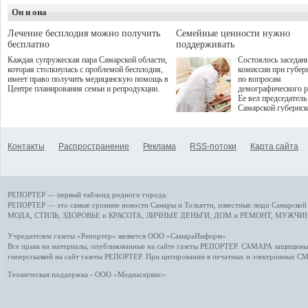
Однако сфера MedT
деятельность в жизни для
Он и она
сталкивается с
гостей и самарцев.
определенными бар
К ним можно отнес
Лечение бесплодия можно получить
Семейные ценности нужно
регуляторные огран
бесплатно
поддерживать
этические вопросы,
Каждая супружеская пара Самарской области,
Состоялось заседан
возникающие при ра
которая столкнулась с проблемой бесплодия,
комиссии при губер
данными пациентов
имеет право получить медицинскую помощь в
по вопросам
более динамичного 
Центре планирования семьи и репродукции.
демографического р
проникновения инн
Ее вел председатель
сегмент необходимо
Самарской губернс
отраслевое взаимод
Виктор Сазонов.
государства, медиц
клиник и страховых
компаний. Об этом
Контакты
Распространение
Реклама
RSS-потоки
Карта сайта
рассказала Ольга С
член Совета директ
Страхового Дома В
ходе сессии "Развит
медицинских техно
РЕПОРТЕР — первый таблоид родного города.
ключ к повышению
качества жизни" в 
РЕПОРТЕР — это
самые громкие новости
Самары и Тольятти,
известные люди
Самарской 
ПМЭФ 2025. В дис
МОДА, СТИЛЬ
,
ЗДОРОВЬЕ и КРАСОТА
,
ЛИЧНЫЕ ДЕНЬГИ
,
ДОМ и РЕМОНТ
,
МУЖЧИН
также приняли учас
Министр здравоохр
Учредителем газеты «Репортер» является ООО «СамараИнформ»
РФ Михаил Мурашк
Все права на материалы, опубликованные на сайте газеты
РЕПОРТЕР
. САМАРА защищены. 
представители
гиперссылкой на сайт газеты РЕПОРТЕР. При цитировании в печатных и электронных С
Государственной Д
Общественной пала
Техническая поддержка - ООО «Медиасервис»
Аппарата Правитель
также иностранных
профильных минист