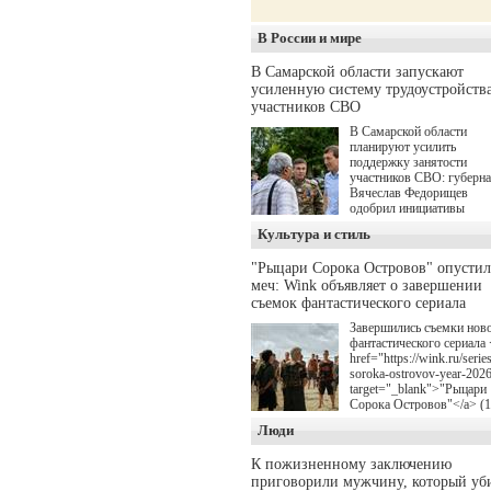
В России и мире
В Самарской области запускают
усиленную систему трудоустройств
участников СВО
В Самарской области
планируют усилить
поддержку занятости
участников СВО: губерн
Вячеслав Федорищев
одобрил инициативы
депутата Самарской
Культура и стиль
Губернской Думы
Александра Живайкина,
"Рыцари Сорока Островов" опусти
направленные на
меч: Wink объявляет о завершении
трудоустройство и более
спокойную адаптацию к
съемок фантастического сериала
мирной жизни.
Завершились съемки нов
фантастического сериала 
href="https://wink.ru/series
soroka-ostrovov-year-202
target="_blank">"Рыцари
Сорока Островов"</a> (
для онлайн-кинотеатра W
Люди
(совместное предприятие
"Ростелекома" и НМГ) п
К пожизненному заключению
мотивам одноименного
приговорили мужчину, который уб
романа Сергея Лукьяненк