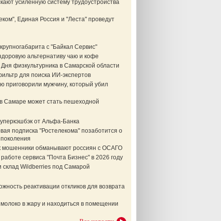
скают усиленную систему трудоустройства
еком", Единая Россия и "Леста" проведут
крупногабарита с "Байкал Сервис"
здоровую альтернативу чаю и кофе
 Дня физкультурника в Самарской области
фильтр для поиска ИИ-экспертов
ю приговорили мужчину, который убил
в Самаре может стать пешеходной
суперкэшбэк от Альфа-Банка
вая подписка "Ростелекома" позаботится о
 поколения
ак мошенники обманывают россиян с ОСАГО
 работе сервиса "Почта Бизнес" в 2026 году
склад Wildberries под Самарой
жность реактивации откликов для возврата
 молоко в жару и находиться в помещении