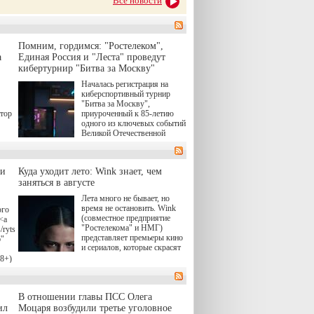
Все новости
Помним, гордимся: "Ростелеком",
а
Единая Россия и "Леста" проведут
кибертурнир "Битва за Москву"
Началась регистрация на
киберспортивный турнир
"Битва за Москву",
атор
приуроченный к 85-летию
одного из ключевых событий
Великой Отечественной
войны. Организаторами
соревнования по онлайн-игре
"Мир танков" выступили
ли
Куда уходит лето: Wink знает, чем
"Ростелеком", партия
заняться в августе
"Единая Россия", игровая
студия "Леста" и Музей
Лета много не бывает, но
Победы.
время не остановить. Wink
ого
(совместное предприятие
<a
"Ростелекома" и НМГ)
/rytsari-
представляет премьеры кино
6"
и сериалов, которые скрасят
удлиняющиеся вечера
18+)
последнего летнего месяца. И
ink
пусть <a
href="https://wink.ru/series/kholod-
о
В отношении главы ПСС Олега
year-2026"
target="_blank">"Холод"</a>
ил
о.
Моцаря возбудили третье уголовное