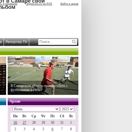
ют в Самаре свой
ть в редакцию
Подписаться на RSS
Войти в архив
льбом
а
Репортер TV
В Самарскую область пришло «Лето с
футбольным мячом»
Архив
Пн
Вт
Ср
Чт
Пт
Сб
Вс
26
27
28
29
30
31
1
2
3
4
5
6
7
8