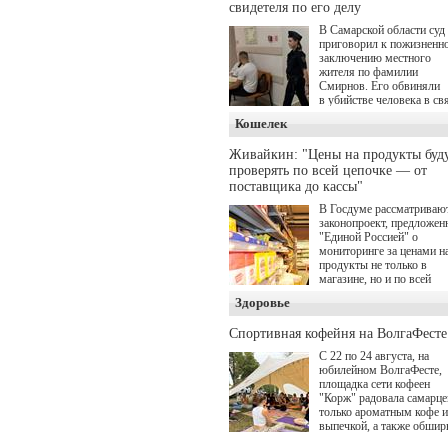
Главные роли в проекте
свидетеля по его делу
исполнили Артем Кошма
В Самарской области суд
Полина Гухман, Вероник
приговорил к пожизненн
Устимова, Олег Савостю
заключению местного
Святослав Рогожан, Куз
жителя по фамилии
Котрелёв, Никита
Смирнов. Его обвиняли
Кологривый, Елисей
в убийстве человека в св
Чучилин, Александра
с выполнением
Нестерова, Ника Жукова,
Кошелек
им общественного долга.
также Михаил Пореченко
Александр Обласов,
Живайкин: "Цены на продукты буд
Дмитрий Куличков и Юл
проверять по всей цепочке — от
Волкова в роли родителе
поставщика до кассы"
Режиссер-постановщик
проекта — Егор Чичкано
В Госдуме рассматриваю
(сериалы "Комбинация", 
законопроект, предложе
снова здравствуйте!").
"Единой Россией" о
мониторинге за ценами н
продукты не только в
магазине, но и по всей
цепочке — от поставщик
Здоровье
кассы. Чтобы в момент
резкого подорожания бы
Спортивная кофейня на ВолгаФесте
понятно, где именно цена
"поехала" вверх и кто её
С 22 по 24 августа, на
разогнал.
юбилейном ВолгаФесте,
площадка сети кофеен
"Корж" радовала самарце
только ароматным кофе и
выпечкой, а также обшир
оздоровительной