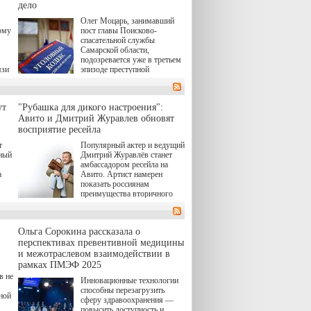
(18+) останется только на
дело
экране — весь август по
н,
Олег Моцарь, занимавший
четвергам продолжат
а
ому
пост главы Поисково-
выходить новые эпизоды
к,
спасательной службы
сериала, в котором
ьма
Самарской области,
беспощадным возмездием в
подозревается уже в третьем
духе графа Монте-Кристо
язи
эпизоде преступной
занимается наша
деятельности. Возбуждено
современница.
 а
третье уголовное дело
в,
о превышении полномочий,
ут
"Рубашка для дикого настроения":
а сам он находится в СИЗО.
ия
Авито и Дмитрий Журавлев обновят
й.
восприятие ресейла
в
т
Популярный актер и ведущий
"И
нный
Дмитрий Журавлёв станет
амбассадором ресейла на
а
Авито. Артист намерен
показать россиянам
преимущества вторичного
а до
рынка и сделать покупку
товаров с историей нормой
ло
для современного и умного
Ольга Сорокина рассказала о
человека.
перспективах превентивной медицины
и межотраслевом взаимодействии в
рамках ПМЭФ 2025
в не
Инновационные технологии
способны перезагрузить
ной
сферу здравоохранения —
повысить доступность и