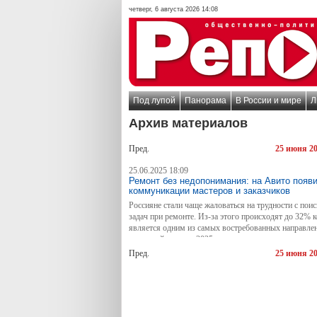
четверг, 6 августа 2026 14:08
Под лупой
Панорама
В России и мире
Л
Архив материалов
Пред.
25 июня 2
25.06.2025 18:09
Ремонт без недопонимания: на Авито поя
коммуникации мастеров и заказчиков
Россияне стали чаще жаловаться на трудности с пои
задач при ремонте. Из-за этого происходят до 32% 
является одним из самых востребованных направлен
за первый квартал 2025 года россияне потратили на
сумма достигла рекордных 526 млрд — максимума з
Пред.
25 июня 2
заказчиков ищут исполнителей именно через онлай