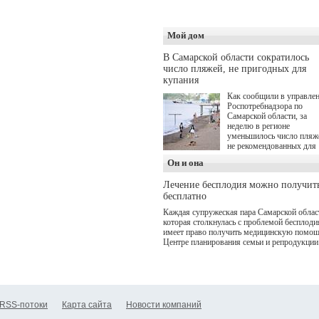
программой. Спортивны
дебют пришёлся на начал
летнего сезона. Команда 
кофеен ввела активную
Мой дом
деятельность в жизни для
гостей и самарцев.
В Самарской области сократилось
число пляжей, не пригодных для
купания
Как сообщили в управле
Роспотребнадзора по
Самарской области, за
неделю в регионе
уменьшилось число пляж
не рекомендованных для
купания.
Он и она
Лечение бесплодия можно получит
бесплатно
Каждая супружеская пара Самарской облас
которая столкнулась с проблемой бесплоди
имеет право получить медицинскую помощ
Центре планирования семьи и репродукции
RSS-потоки
Карта сайта
Новости компаний