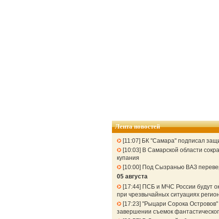
Лента новостей
11:07
БК "Самара" подписал защ
10:03
В Самарской области сокра
купания
10:00
Под Сызранью ВАЗ перевер
05 августа
17:44
ПСБ и МЧС России будут о
при чрезвычайных ситуациях регио
17:23
"Рыцари Сорока Островов" 
завершении съемок фантастическог