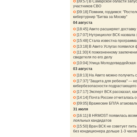
09:57
В Самарской области запу
участников СВО
09:18
Помним, гордимся: "Ростел
кибертурнир "Битва за Москву"
04 августа
18:45
Авито расширяет доставку 
17:07
Нутрициолог ВСК назвала 
15:48
Стала известна программа
13:18
В Авито Услугах появился 
11:30
К пожизненному заключени
свидетеля по его делу
10:04
Улица Молодогвардейская 
03 августа
18:13
На Авито можно получить 
17:37
"Защита для ребенка" — но
кибербезопасности подрастающего
17:17
Эксперт ВСК рассказал, к
14:14
Почта России отчиталась о
09:05
Вражеские БПЛА атаковали 
31 июля
16:11
В HRMOST появилась возмо
лояльных кандидатов
15:50
Врач ВСК не советует пить
без кондиционера дольше 1-3 часов