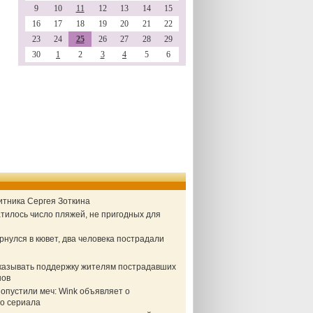
9
10
11
12
13
14
15
16
17
18
19
20
21
22
23
24
25
26
27
28
29
30
1
2
3
4
5
6
итника Сергея Зоткина
тилось число пляжей, не пригодных для
нулся в кювет, два человека пострадали
казывать поддержку жителям пострадавших
нов
опустили меч: Wink объявляет о
о сериала