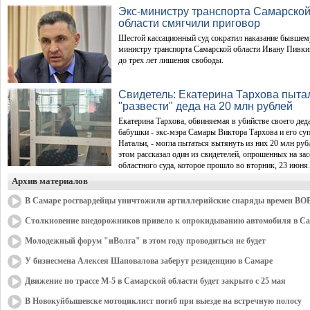
Экс-министру транспорта Самарско
области смягчили приговор
Шестой кассационный суд сократил наказание бывшем
министру транспорта Самарской области Ивану Пивки
до трех лет лишения свободы.
Свидетель: Екатерина Тархова пыта
"развести" деда на 20 млн рублей
Екатерина Тархова, обвиняемая в убийстве своего дед
бабушки - экс-мэра Самары Виктора Тархова и его су
Натальи, - могла пытаться вытянуть из них 20 млн руб
этом рассказал один из свидетелей, опрошенных на за
областного суда, которое прошло во вторник, 23 июня.
Архив материалов
В Самаре росгвардейцы уничтожили артиллерийские снаряды времен ВО
Столкновение внедорожников привело к опрокидыванию автомобиля в С
Молодежный форум "иВолга" в этом году проводиться не будет
У бизнесмена Алексея Шаповалова заберут резиденцию в Самаре
Движение по трассе М-5 в Самарской области будет закрыто с 25 мая
В Новокуйбышевске мотоциклист погиб при выезде на встречную полосу