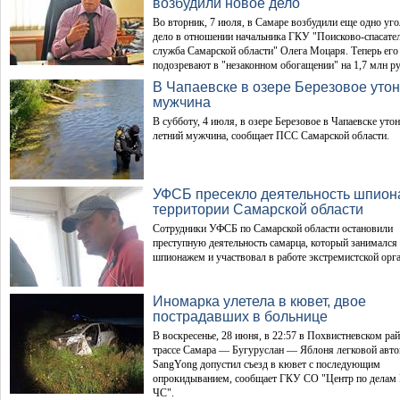
возбудили новое дело
Во вторник, 7 июля, в Самаре возбудили еще одно уг
дело в отношении начальника ГКУ "Поисково-спасате
служба Самарской области" Олега Моцаря. Теперь его
подозревают в "незаконном обогащении" на 1,7 млн ру
В Чапаевске в озере Березовое уто
мужчина
В субботу, 4 июля, в озере Березовое в Чапаевске утон
летний мужчина, сообщает ПСС Самарской области.
УФСБ пресекло деятельность шпион
территории Самарской области
Сотрудники УФСБ по Самарской области остановили
преступную деятельность самарца, который занимался
шпионажем и участвовал в работе экстремистской орг
Иномарка улетела в кювет, двое
пострадавших в больнице
В воскресенье, 28 июня, в 22:57 в Похвистневском рай
трассе Самара — Бугуруслан — Яблоня легковой авт
SangYong допустил съезд в кювет с последующим
опрокидыванием, сообщает ГКУ СО "Центр по делам 
ЧС".