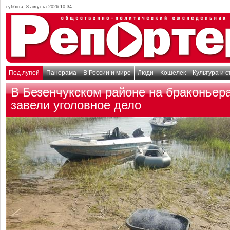
суббота, 8 августа 2026 10:34
Под лупой
Панорама
В России и мире
Люди
Кошелек
Культура и с
В Безенчукском районе на браконьер
завели уголовное дело