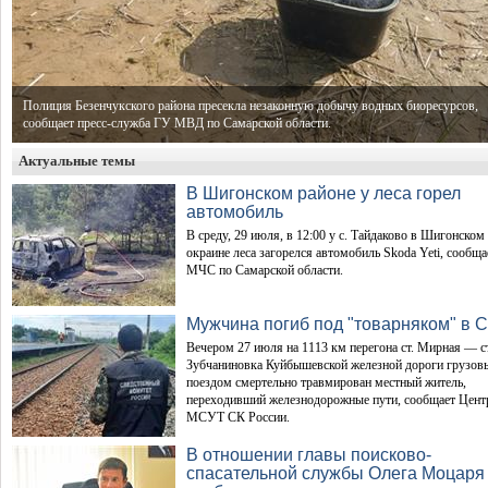
Полиция Безенчукского района пресекла незаконную добычу водных биоресурсов,
сообщает пресс-служба ГУ МВД по Самарской области.
Актуальные темы
В Шигонском районе у леса горел
автомобиль
В среду, 29 июля, в 12:00 у с. Тайдаково в Шигонском
окраине леса загорелся автомобиль Skoda Yeti, сообщ
МЧС по Самарской области.
Мужчина погиб под "товарняком" в 
Вечером 27 июля на 1113 км перегона ст. Мирная — ст
Зубчаниновка Куйбышевской железной дороги грузо
поездом смертельно травмирован местный житель,
переходивший железнодорожные пути, сообщает Цент
МСУТ СК России.
В отношении главы поисково-
спасательной службы Олега Моцаря