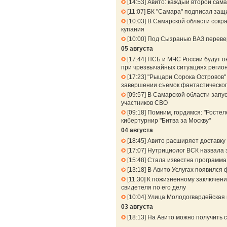
14:53
Авито: каждый второй сама
11:07
БК "Самара" подписал защ
10:03
В Самарской области сокра
купания
10:00
Под Сызранью ВАЗ перевер
05 августа
17:44
ПСБ и МЧС России будут о
при чрезвычайных ситуациях регио
17:23
"Рыцари Сорока Островов" 
завершении съемок фантастическог
09:57
В Самарской области запу
участников СВО
09:18
Помним, гордимся: "Ростел
кибертурнир "Битва за Москву"
04 августа
18:45
Авито расширяет доставку 
17:07
Нутрициолог ВСК назвала 
15:48
Стала известна программа
13:18
В Авито Услугах появился 
11:30
К пожизненному заключени
свидетеля по его делу
10:04
Улица Молодогвардейская 
03 августа
18:13
На Авито можно получить 