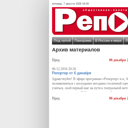
пятница, 7 августа 2026 16:45
Под лупой
Панорама
В России и мире
Л
Архив материалов
Пред.
06 декабря 
06.12.2016 20:26
Репортер от 6 декабря
Здравствуйте! В эфире программа «Репортер» и я, 
познакомиться с молодыми звездами столичной сцен
учиться, свой первый шаг на пути к театральной ме
сюжета уже сделал. В Самаре прошел отбор ученик
Табакова. На кастинг съехались школьники со всей ст
Пред.
06 декабря 
стихотворений пришлось выслушать столичному жю
актеры? Репортер провел личный отбор.