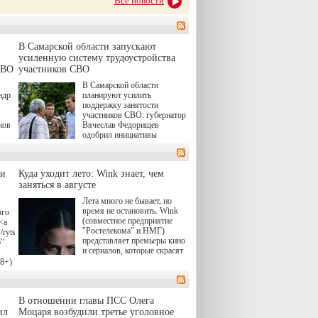
Все новости
В Самарской области запускают
усиленную систему трудоустройства
СВО
участников СВО
В Самарской области
ндр
планируют усилить
поддержку занятости
участников СВО: губернатор
ков
Вячеслав Федорищев
одобрил инициативы
ые
депутата Самарской
Губернской Думы
Александра Живайкина,
ли
Куда уходит лето: Wink знает, чем
ям
направленные на
я
заняться в августе
трудоустройство и более
спокойную адаптацию к
Лета много не бывает, но
мирной жизни.
время не остановить. Wink
ого
(совместное предприятие
<a
"Ростелекома" и НМГ)
/rytsari-
представляет премьеры кино
6"
и сериалов, которые скрасят
удлиняющиеся вечера
18+)
последнего летнего месяца. И
ink
пусть <a
href="https://wink.ru/series/kholod-
о
В отношении главы ПСС Олега
year-2026"
target="_blank">"Холод"</a>
ил
о.
Моцаря возбудили третье уголовное