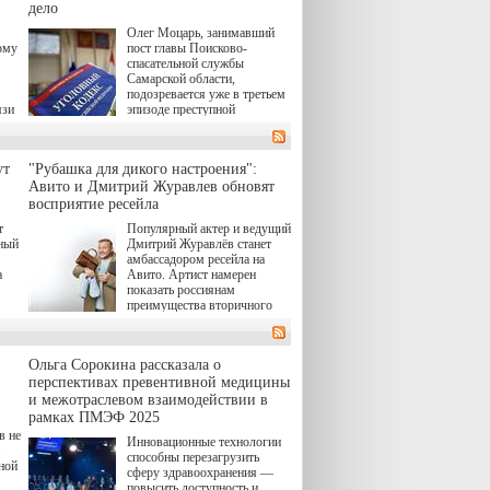
(18+) останется только на
дело
экране — весь август по
н,
Олег Моцарь, занимавший
четвергам продолжат
а
ому
пост главы Поисково-
выходить новые эпизоды
к,
спасательной службы
сериала, в котором
ьма
Самарской области,
беспощадным возмездием в
подозревается уже в третьем
духе графа Монте-Кристо
язи
эпизоде преступной
занимается наша
деятельности. Возбуждено
современница.
 а
третье уголовное дело
в,
о превышении полномочий,
ут
"Рубашка для дикого настроения":
а сам он находится в СИЗО.
ия
Авито и Дмитрий Журавлев обновят
й.
восприятие ресейла
в
т
Популярный актер и ведущий
"И
нный
Дмитрий Журавлёв станет
амбассадором ресейла на
а
Авито. Артист намерен
показать россиянам
преимущества вторичного
а до
рынка и сделать покупку
товаров с историей нормой
ло
для современного и умного
Ольга Сорокина рассказала о
человека.
перспективах превентивной медицины
и межотраслевом взаимодействии в
рамках ПМЭФ 2025
в не
Инновационные технологии
способны перезагрузить
ной
сферу здравоохранения —
повысить доступность и