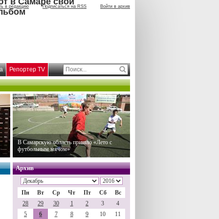
ют в Самаре свой
ть в редакцию
Подписаться на RSS
Войти в архив
льбом
а
Репортер TV
В Самарскую область пришло «Лето с
футбольным мячом»
Архив
Пн
Вт
Ср
Чт
Пт
Сб
Вс
28
29
30
1
2
3
4
5
6
7
8
9
10
11