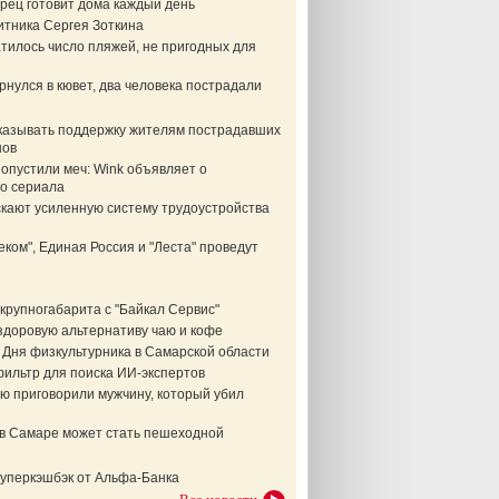
рец готовит дома каждый день
итника Сергея Зоткина
тилось число пляжей, не пригодных для
нулся в кювет, два человека пострадали
казывать поддержку жителям пострадавших
нов
опустили меч: Wink объявляет о
о сериала
скают усиленную систему трудоустройства
еком", Единая Россия и "Леста" проведут
крупногабарита с "Байкал Сервис"
здоровую альтернативу чаю и кофе
 Дня физкультурника в Самарской области
фильтр для поиска ИИ-экспертов
ю приговорили мужчину, который убил
в Самаре может стать пешеходной
суперкэшбэк от Альфа-Банка