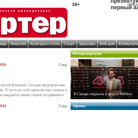
презенту
16+
Написа
первый а
юди
Кошелек
Культура и стиль
Спорт
Здоровье
Мой дом
Коммуналк
Фоторепортажи
2016
След.
Алексей Коноплев. Сегодня предлагаю вам
ы. И пусть до этой сцены им еще учиться и
В Самаре открылся it-форум #404fest
чте каждый из наших героев сегодняшнего
ов в московскую театральную школу Олега
раны. Сколько басен, песен и
Афиша
2016
След.
ри и о чем мечтают провинциальные