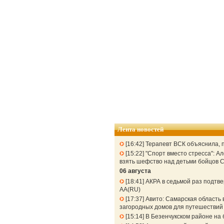
Лента новостей
16:42
Терапевт ВСК объяснила, п
15:22
"Спорт вместо стресса": 
взять шефство над детьми бойцов 
06 августа
18:41
АКРА в седьмой раз подтв
АА(RU)
17:37
Авито: Самарская область 
загородных домов для путешествий 
15:14
В Безенчукском районе на 