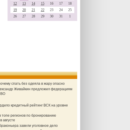
12
13
14
15
16
17
18
19
20
21
22
23
24
25
26
27
28
29
30
31
1
очему спать без одеяла в жару опасно
Александр Живайкин предложил федерациям
СВО
ердило кредитный рейтинг ВСК на уровне
в топе регионов по бронированию
в августе
браконьера завели уголовное дело