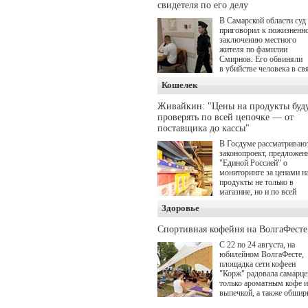
Главные роли в проекте
свидетеля по его делу
исполнили Артем Кошма
В Самарской области суд
Полина Гухман, Вероник
приговорил к пожизненн
Устимова, Олег Савостю
заключению местного
Святослав Рогожан, Куз
жителя по фамилии
Котрелёв, Никита
Смирнов. Его обвиняли
Кологривый, Елисей
в убийстве человека в св
Чучилин, Александра
с выполнением
Нестерова, Ника Жукова,
Кошелек
им общественного долга.
также Михаил Пореченко
Александр Обласов,
Живайкин: "Цены на продукты буд
Дмитрий Куличков и Юл
проверять по всей цепочке — от
Волкова в роли родителе
поставщика до кассы"
Режиссер-постановщик
проекта — Егор Чичкано
В Госдуме рассматриваю
(сериалы "Комбинация", 
законопроект, предложе
снова здравствуйте!").
"Единой Россией" о
мониторинге за ценами н
продукты не только в
магазине, но и по всей
цепочке — от поставщик
Здоровье
кассы. Чтобы в момент
резкого подорожания бы
Спортивная кофейня на ВолгаФесте
понятно, где именно цена
"поехала" вверх и кто её
С 22 по 24 августа, на
разогнал.
юбилейном ВолгаФесте,
площадка сети кофеен
"Корж" радовала самарце
только ароматным кофе и
выпечкой, а также обшир
оздоровительной