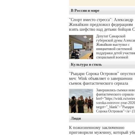
В России и мире
"Спорт вместо стресса": Александр
Живайкин предложил федерациям
взять шефство над детьми бойцов 
Депутат Самарской
губернской думы Алекса
Живайкин выступил с
инициативой системной
поддержки детей участни
специальной военной
операции через спортивн
Культура и стиль
секции. Он озвучил ее на
стратегической сессии
"Рыцари Сорока Островов" опусти
"Помощь фронту и семь
меч: Wink объявляет о завершении
участников СВО", котора
прошла в Отрадном 7
съемок фантастического сериала
августа.
Завершились съемки нов
фантастического сериала 
href="https://wink.ru/series
soroka-ostrovov-year-202
target="_blank">"Рыцари
Сорока Островов"</a> (
для онлайн-кинотеатра W
Люди
(совместное предприятие
"Ростелекома" и НМГ) п
К пожизненному заключению
мотивам одноименного
приговорили мужчину, который уб
романа Сергея Лукьяненк