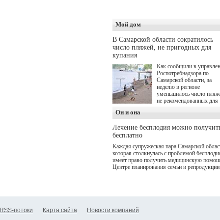
программой. Спортивны
дебют пришёлся на начал
летнего сезона. Команда 
кофеен ввела активную
Мой дом
деятельность в жизни для
гостей и самарцев.
В Самарской области сократилось
число пляжей, не пригодных для
купания
Как сообщили в управле
Роспотребнадзора по
Самарской области, за
неделю в регионе
уменьшилось число пляж
не рекомендованных для
купания.
Он и она
Лечение бесплодия можно получит
бесплатно
Каждая супружеская пара Самарской облас
которая столкнулась с проблемой бесплоди
имеет право получить медицинскую помощ
Центре планирования семьи и репродукции
RSS-потоки
Карта сайта
Новости компаний