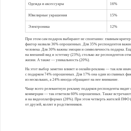
Одежда и аксессуары
16%
Ювелирные украшения
15%
Электроника
12%
При этом сам подарок выбирают не спонтанно: главным критер
фактор назвали 36% опрошенных. Для 35% респондентов важно
человека. Для 30% важны эмоции и символичность подарка. Ещ
на внешний вид и эстетику (23%), столько же респондентов от
жизни. А также — уникальность (20%).
На этот выбор заметно влияет и онлайн-реклама — так или ина
с подарком 74% опрошенных. Для 17% она один из главных фа
из нескольких, а 24% иногда обращают на нее внимание.
Чаще всего релевантную рекламу подарков респонденты видят
коммерции — так ответили 60% опрошенных. Также встречают 
и на видеоплатформах (28%). При этом четверть жителей ПФО 
от друзей, коллег и родственников.