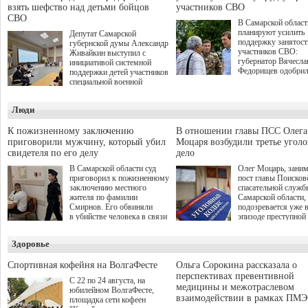
взять шефство над детьми бойцов
участников СВО
СВО
В Самарской област
планируют усилить
Депутат Самарской
поддержку занятост
губернской думы Александр
участников СВО:
Живайкин выступил с
губернатор Вячесла
инициативой системной
Федорищев одобри
поддержки детей участников
инициативы депутат
специальной военной
Самарской Губернс
операции через спортивные
Думы Александра
секции. Он озвучил ее на
Люди
Живайкина, направ
стратегической сессии
на трудоустройство 
"Помощь фронту и семьям
спокойную адаптац
участников СВО", которая
К пожизненному заключению
В отношении главы ПСС Олега
мирной жизни.
прошла в Отрадном 7
приговорили мужчину, который убил
Моцаря возбудили третье угол
августа.
свидетеля по его делу
дело
В Самарской области суд
Олег Моцарь, зани
приговорил к пожизненному
пост главы Поисков
заключению местного
спасательной служб
жителя по фамилии
Самарской области,
Смирнов. Его обвиняли
подозревается уже 
в убийстве человека в связи
эпизоде преступной
с выполнением
деятельности. Возб
им общественного долга.
третье уголовное де
Здоровье
о превышении полн
а сам он находится
Спортивная кофейня на ВолгаФесте
Ольга Сорокина рассказала о
перспективах превентивной
С 22 по 24 августа, на
медицины и межотраслевом
юбилейном ВолгаФесте,
взаимодействии в рамках ПМЭ
площадка сети кофеен