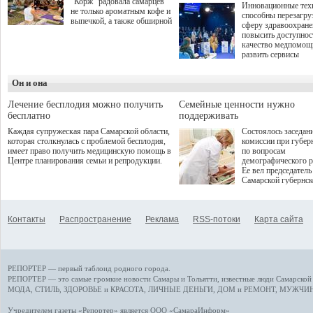
"Корж" радовала самарцев
Инновационные тех
не только ароматным кофе и
способны перезагру
выпечкой, а также обширной
сферу здравоохран
оздоровительной
повысить доступнос
программой. Спортивный
качество медпомощ
дебют пришёлся на начало
развить сервисы
летнего сезона. Команда
превентивной меди
сети кофеен ввела активную
Однако сфера MedT
деятельность в жизни для
Он и она
сталкивается с
гостей и самарцев.
определенными бар
К ним можно отнес
Лечение бесплодия можно получить
Семейные ценности нужно
регуляторные огран
бесплатно
поддерживать
этические вопросы,
Каждая супружеская пара Самарской области,
Состоялось заседан
возникающие при ра
которая столкнулась с проблемой бесплодия,
комиссии при губер
данными пациентов
имеет право получить медицинскую помощь в
по вопросам
более динамичного 
Центре планирования семьи и репродукции.
демографического р
проникновения инн
Ее вел председатель
сегмент необходимо
Самарской губернс
отраслевое взаимод
Виктор Сазонов.
государства, медиц
клиник и страховых
компаний. Об этом
Контакты
Распространение
Реклама
RSS-потоки
Карта сайта
рассказала Ольга С
член Совета директ
Страхового Дома В
ходе сессии "Развит
медицинских техно
РЕПОРТЕР — первый таблоид родного города.
ключ к повышению
качества жизни" в 
РЕПОРТЕР — это
самые громкие новости
Самары и Тольятти,
известные люди
Самарской 
ПМЭФ 2025. В дис
МОДА, СТИЛЬ
,
ЗДОРОВЬЕ и КРАСОТА
,
ЛИЧНЫЕ ДЕНЬГИ
,
ДОМ и РЕМОНТ
,
МУЖЧИН
также приняли учас
Министр здравоохр
Учредителем газеты «Репортер» является ООО «СамараИнформ»