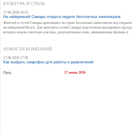
базой до 10 млн человек.
КУЛЬТУРА И СТИЛЬ
17.06.2026 16:15
На набережной Самары открыта неделя бесплатных кинопоказов
Жителей и гостей Самары приглашают на серию бесплатных киносеансов под открыт
на набережной Волги. Для жителей и гостей Самары подготовили насыщенную програ
которую вошли советская классика, документальное кино, анимационные фильмы и
современные художественные картины.
НОВОСТИ КОМПАНИЙ
17.06.2026 17:50
Как выбрать смартфон для работы и развлечений
Пред.
17 июня 2026