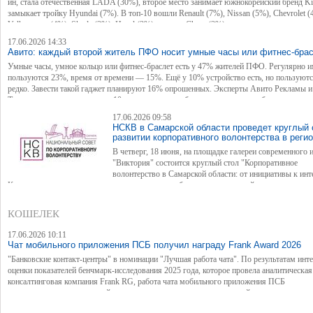
ин, стала отечественная LADA (30%), второе место занимает южнокорейский бренд Ki
замыкает тройку Hyundai (7%). В топ-10 вошли Renault (7%), Nissan (5%), Chevrolet (
Volkswagen (4%), Skoda (3%), Haval (3%), а также Chery (3%).
17.06.2026 14:33
Авито: каждый второй житель ПФО носит умные часы или фитнес-бра
Умные часы, умное кольцо или фитнес-браслет есть у 47% жителей ПФО. Регулярно 
пользуются 23%, время от времени — 15%. Ещё у 10% устройство есть, но пользуют
редко. Завести такой гаджет планируют 16% опрошенных. Эксперты Авито Рекламы 
Товаров провели опрос среди 10 тыс. россиян, чтобы узнать, как они выбирают умные
кольца и фитнес-браслеты.
17.06.2026 09:58
НСКВ в Самарской области проведет круглый 
развитии корпоративного волонтерства в реги
В четверг, 18 июня, на площадке галереи современного 
"Виктория" состоится круглый стол "Корпоративное
волонтерство в Самарской области: от инициативы к инт
К участию приглашены представители крупного бизнеса, предприятий, органов власти
общественных организаций.
КОШЕЛЕК
17.06.2026 10:11
Чат мобильного приложения ПСБ получил награду Frank Award 2026
"Банковские контакт-центры" в номинации "Лучшая работа чата". По результатам инт
оценки показателей бенчмарк-исследования 2025 года, которое провела аналитическая
консалтинговая компания Frank RG, работа чата мобильного приложения ПСБ
продемонстрировала лучший результат по совокупности показателей доступности, кач
решения вопросов и удовлетворенности клиентов среди контакт-центров с активной к