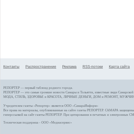
Контакты
Распространение
Реклама
RSS-потоки
Карта сайта
РЕПОРТЕР — первый таблоид родного города.
РЕПОРТЕР — это
самые громкие новости
Самары и Тольятти,
известные люди
Самарской 
МОДА, СТИЛЬ
,
ЗДОРОВЬЕ и КРАСОТА
,
ЛИЧНЫЕ ДЕНЬГИ
,
ДОМ и РЕМОНТ
,
МУЖЧИН
Учредителем газеты «Репортер» является ООО «СамараИнформ»
Все права на материалы, опубликованные на сайте газеты
РЕПОРТЕР
. САМАРА защищены. 
гиперссылкой на сайт газеты РЕПОРТЕР. При цитировании в печатных и электронных С
Техническая поддержка - ООО «Медиасервис»