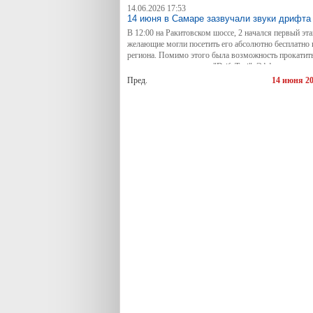
14.06.2026 17:53
14 июня в Самаре зазвучали звуки дрифта
В 12:00 на Ракитовском шоссе, 2 начался первый эт
желающие могли посетить его абсолютно бесплатно 
региона. Помимо этого была возможность прокатить
как назвали это авторы, "Drift Taxi". Эффектное сж
художника Василия Ярославского, выставка редких 
Пред.
14 июня 2
которые пришли на данное главное событие лета в ми