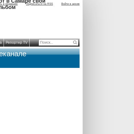
ют в Самаре свой
ть в редакцию
Подписаться на RSS
Войти в архив
льбом
а
Репортер TV
леканале