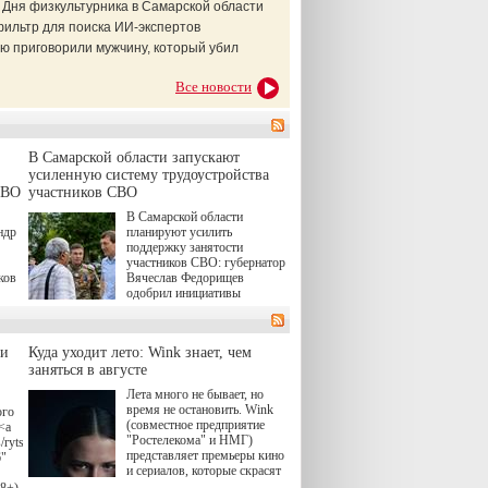
 Дня физкультурника в Самарской области
фильтр для поиска ИИ-экспертов
ю приговорили мужчину, который убил
Все новости
В Самарской области запускают
усиленную систему трудоустройства
СВО
участников СВО
В Самарской области
ндр
планируют усилить
поддержку занятости
участников СВО: губернатор
ков
Вячеслав Федорищев
одобрил инициативы
ые
депутата Самарской
Губернской Думы
Александра Живайкина,
ли
Куда уходит лето: Wink знает, чем
ям
направленные на
я
заняться в августе
трудоустройство и более
спокойную адаптацию к
Лета много не бывает, но
мирной жизни.
время не остановить. Wink
ого
(совместное предприятие
<a
"Ростелекома" и НМГ)
/rytsari-
представляет премьеры кино
6"
и сериалов, которые скрасят
удлиняющиеся вечера