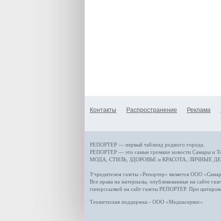
Контакты
Распространение
Реклама
РЕПОРТЕР — первый таблоид родного города.
РЕПОРТЕР — это
самые громкие новости
Самары и Т
МОДА, СТИЛЬ
,
ЗДОРОВЬЕ и КРАСОТА
,
ЛИЧНЫЕ ДЕ
Учредителем газеты «Репортер» является ООО «Сам
Все права на материалы, опубликованные на сайте газ
гиперссылкой на сайт газеты РЕПОРТЕР. При цитиров
Техническая поддержка - ООО «Медиасервис»