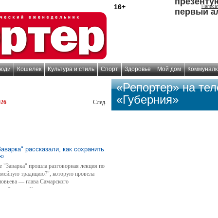
презенту
16+
Написа
первый а
юди
Кошелек
Культура и стиль
Спорт
Здоровье
Мой дом
Коммуналк
«Репортер» на те
«Губерния»
026
След.
Заварка" рассказали, как сохранить
ию
ее "Заварка" прошла разговорная лекция по
семейную традицию?", которую провела
новьева — глава Самарского
 сообщества Самары.