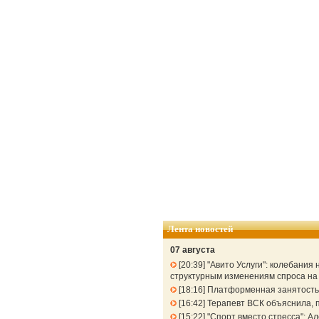
Лента новостей
07 августа
20:39
"Авито Услуги": колебания
структурным изменениям спроса н
18:16
Платформенная занятость: 
16:42
Терапевт ВСК объяснила, п
15:22
"Спорт вместо стресса": 