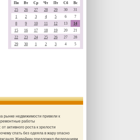
Пн
Вт
Ср
Чт
Пт
Сб
Вс
25
26
27
28
29
30
31
1
2
3
4
5
6
7
8
9
10
11
12
13
14
15
16
17
18
19
20
21
22
23
24
25
26
27
28
29
30
1
2
3
4
5
 на рынке недвижимости привели к
а ремонтные работы
от активного роста к зрелости
очему спать без одеяла в жару опасно
Александр Живайкин предложил федерациям