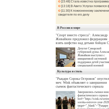
15:48
Стала известна программа
13:18
В Авито Услугах появился 
11:30
К пожизненному заключени
свидетеля по его делу
В России и мире
"Спорт вместо стресса": Александр
Живайкин предложил федерациям
взять шефство над детьми бойцов 
Депутат Самарской
губернской думы Алекса
Живайкин выступил с
инициативой системной
поддержки детей участни
специальной военной
операции через спортивн
Культура и стиль
секции. Он озвучил ее на
стратегической сессии
"Рыцари Сорока Островов" опусти
"Помощь фронту и семь
меч: Wink объявляет о завершении
участников СВО", котора
прошла в Отрадном 7
съемок фантастического сериала
августа.
Завершились съемки нов
фантастического сериала 
href="https://wink.ru/series
soroka-ostrovov-year-202
target="_blank">"Рыцари