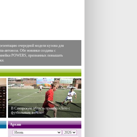
резентацию очередной модели кузова для
па-автовоза. Обе новинки созданы с
 линейки POWERS, призванных повышать
ки.
В Самарскую область пришло «Лето с
футбольным мячом»
Архив