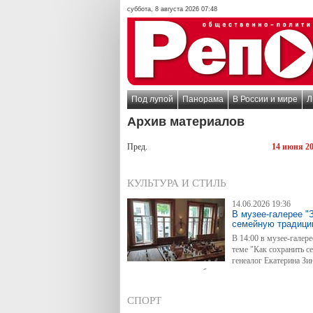
суббота, 8 августа 2026 07:48
Под лупой
Панорама
В России и мире
Л
Архив материалов
Пред.
14 июня 2
КУЛЬТУРА И СТИЛЬ
14.06.2026 19:36
В музее-галерее "
семейную традиц
В 14:00 в музее-галер
теме "Как сохранить 
генеалог Екатерина Зи
генеалогического клуба, крупного генеалогического
СПОРТ