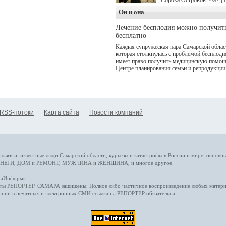
Сорока Островов"</a> (
для онлайн-кинотеатра W
Он и она
(совместное предприятие
"Ростелекома" и НМГ) п
Лечение бесплодия можно получит
мотивам одноименного
бесплатно
романа Сергея Лукьяненк
Главные роли в проекте
Каждая супружеская пара Самарской облас
исполнили Артем Кошма
которая столкнулась с проблемой бесплоди
Полина Гухман, Вероник
имеет право получить медицинскую помощ
Устимова, Олег Савостю
Центре планирования семьи и репродукции
Святослав Рогожан, Куз
Котрелёв, Никита
Кологривый, Елисей
Чучилин, Александра
Нестерова, Ника Жукова,
также Михаил Пореченко
RSS-потоки
Карта сайта
Новости компаний
Александр Обласов,
Дмитрий Куличков и Юл
Волкова в роли родителе
Режиссер-постановщик
проекта — Егор Чичкано
(сериалы "Комбинация", 
снова здравствуйте!").
ольятти,
известные люди
Самарской области, курьезы и катастрофы
в России и мире
, основн
НЬГИ
,
ДОМ и РЕМОНТ
,
МУЖЧИНА и ЖЕНЩИНА
, и многое
другое
.
араИнформ»
еты
РЕПОРТЕР
. САМАРА защищены. Полное либо частичное воспроизведение любых материа
ании в печатных и электронных СМИ ссылка на
РЕПОРТЕР
обязательна.