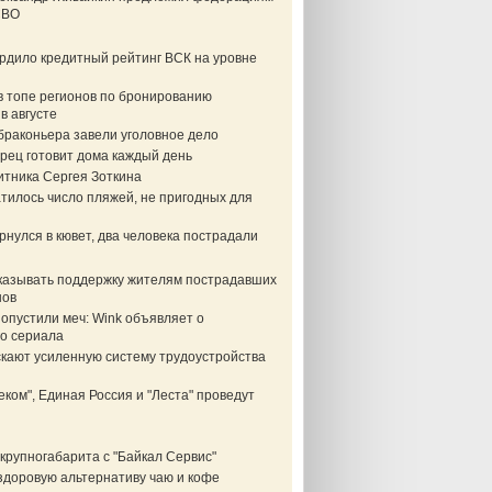
СВО
ердило кредитный рейтинг ВСК на уровне
в топе регионов по бронированию
в августе
браконьера завели уголовное дело
рец готовит дома каждый день
итника Сергея Зоткина
тилось число пляжей, не пригодных для
нулся в кювет, два человека пострадали
казывать поддержку жителям пострадавших
нов
опустили меч: Wink объявляет о
о сериала
скают усиленную систему трудоустройства
еком", Единая Россия и "Леста" проведут
крупногабарита с "Байкал Сервис"
здоровую альтернативу чаю и кофе