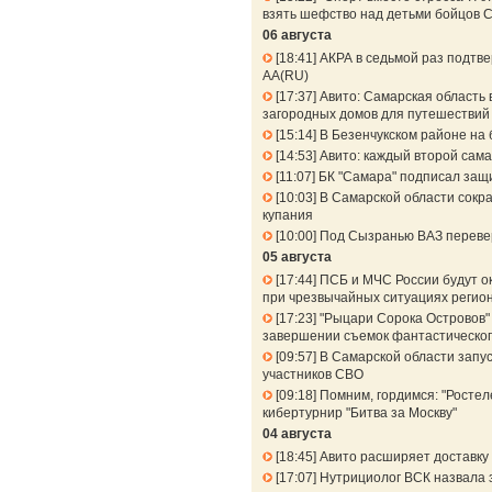
взять шефство над детьми бойцов 
06 августа
18:41
АКРА в седьмой раз подтв
АА(RU)
17:37
Авито: Самарская область 
загородных домов для путешествий 
15:14
В Безенчукском районе на 
14:53
Авито: каждый второй сама
11:07
БК "Самара" подписал защ
10:03
В Самарской области сокра
купания
10:00
Под Сызранью ВАЗ перевер
05 августа
17:44
ПСБ и МЧС России будут о
при чрезвычайных ситуациях регио
17:23
"Рыцари Сорока Островов" 
завершении съемок фантастическог
09:57
В Самарской области запу
участников СВО
09:18
Помним, гордимся: "Ростел
кибертурнир "Битва за Москву"
04 августа
18:45
Авито расширяет доставку 
17:07
Нутрициолог ВСК назвала 