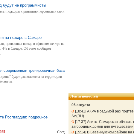
ичений с согласия дилеров в Автохабе —
од будут не программисты
няет подходы к развитию персонала и сами
ли на пожаре в Самаре
еля, произошел пожар в офисном центре на
, 44а в Самаре. Об этом сообщает
.
ся современная тренировочная база
крона" будет расположена на территории
ольятти.
Лента новостей
06 августа
18:41
АКРА в седьмой раз подтв
АА(RU)
те Росгвардии: подробное
17:37
Авито: Самарская область 
загородных домов для путешествий 
025
След.
15:14
В Безенчукском районе на 