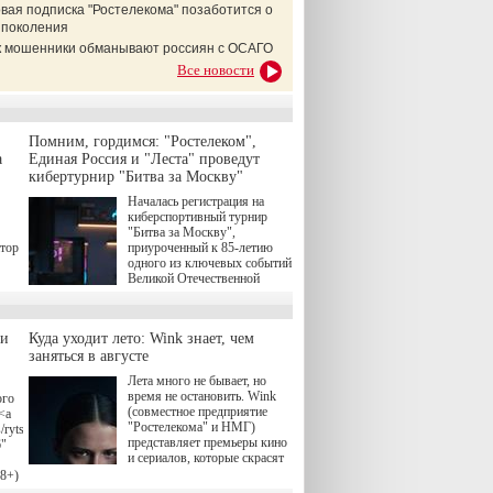
вая подписка "Ростелекома" позаботится о
 поколения
ак мошенники обманывают россиян с ОСАГО
Все новости
Помним, гордимся: "Ростелеком",
а
Единая Россия и "Леста" проведут
кибертурнир "Битва за Москву"
Началась регистрация на
киберспортивный турнир
"Битва за Москву",
атор
приуроченный к 85-летию
одного из ключевых событий
Великой Отечественной
войны. Организаторами
соревнования по онлайн-игре
"Мир танков" выступили
ли
Куда уходит лето: Wink знает, чем
"Ростелеком", партия
заняться в августе
"Единая Россия", игровая
студия "Леста" и Музей
Лета много не бывает, но
Победы.
время не остановить. Wink
ого
(совместное предприятие
<a
"Ростелекома" и НМГ)
/rytsari-
представляет премьеры кино
6"
и сериалов, которые скрасят
удлиняющиеся вечера
18+)
последнего летнего месяца. И
ink