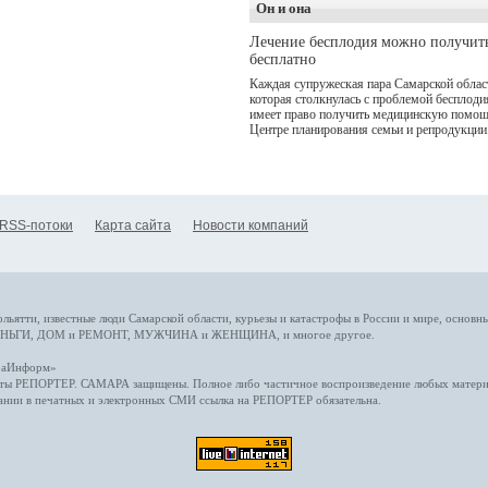
Он и она
(совместное предприятие
"Ростелекома" и НМГ) п
Лечение бесплодия можно получит
мотивам одноименного
бесплатно
романа Сергея Лукьяненк
Главные роли в проекте
Каждая супружеская пара Самарской облас
исполнили Артем Кошма
которая столкнулась с проблемой бесплоди
Полина Гухман, Вероник
имеет право получить медицинскую помощ
Устимова, Олег Савостю
Центре планирования семьи и репродукции
Святослав Рогожан, Куз
Котрелёв, Никита
Кологривый, Елисей
Чучилин, Александра
Нестерова, Ника Жукова,
также Михаил Пореченко
RSS-потоки
Карта сайта
Новости компаний
Александр Обласов,
Дмитрий Куличков и Юл
Волкова в роли родителе
Режиссер-постановщик
проекта — Егор Чичкано
(сериалы "Комбинация", 
снова здравствуйте!").
ольятти,
известные люди
Самарской области, курьезы и катастрофы
в России и мире
, основн
НЬГИ
,
ДОМ и РЕМОНТ
,
МУЖЧИНА и ЖЕНЩИНА
, и многое
другое
.
араИнформ»
еты
РЕПОРТЕР
. САМАРА защищены. Полное либо частичное воспроизведение любых материа
ании в печатных и электронных СМИ ссылка на
РЕПОРТЕР
обязательна.