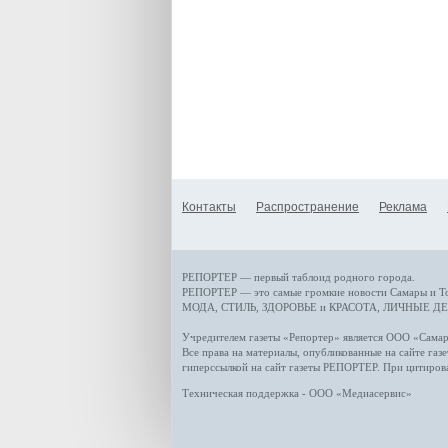
Контакты
Распространение
Реклама
РЕПОРТЕР — первый таблоид родного города.
РЕПОРТЕР — это
самые громкие новости
Самары и Т
МОДА, СТИЛЬ
,
ЗДОРОВЬЕ и КРАСОТА
,
ЛИЧНЫЕ ДЕ
Учредителем газеты «Репортер» является ООО «Сам
Все права на материалы, опубликованные на сайте газ
гиперссылкой на сайт газеты РЕПОРТЕР. При цитиров
Техническая поддержка - ООО «Медиасервис»