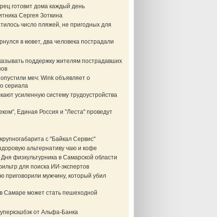
рец готовит дома каждый день
итника Сергея Зоткина
тилось число пляжей, не пригодных для
нулся в кювет, два человека пострадали
казывать поддержку жителям пострадавших
нов
опустили меч: Wink объявляет о
о сериала
скают усиленную систему трудоустройства
еком", Единая Россия и "Леста" проведут
крупногабарита с "Байкал Сервис"
здоровую альтернативу чаю и кофе
 Дня физкультурника в Самарской области
фильтр для поиска ИИ-экспертов
ю приговорили мужчину, который убил
в Самаре может стать пешеходной
суперкэшбэк от Альфа-Банка