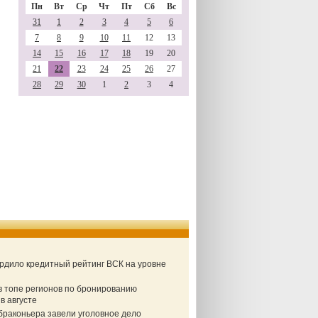
Пн
Вт
Ср
Чт
Пт
Сб
Вс
31
1
2
3
4
5
6
7
8
9
10
11
12
13
14
15
16
17
18
19
20
21
22
23
24
25
26
27
28
29
30
1
2
3
4
ердило кредитный рейтинг ВСК на уровне
в топе регионов по бронированию
в августе
браконьера завели уголовное дело