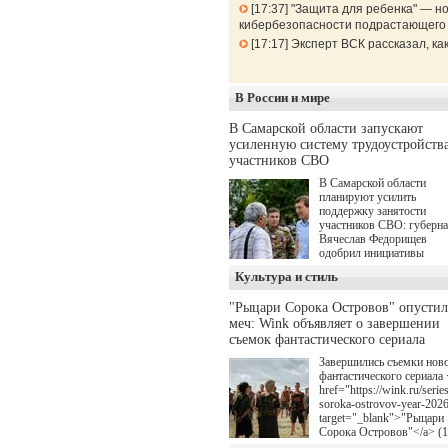
17:37
"Защита для ребенка" — но
кибербезопасности подрастающего
17:17
Эксперт ВСК рассказал, к
В России и мире
В Самарской области запускают
усиленную систему трудоустройств
участников СВО
В Самарской области
планируют усилить
поддержку занятости
участников СВО: губерн
Вячеслав Федорищев
одобрил инициативы
депутата Самарской
Культура и стиль
Губернской Думы
Александра Живайкина,
"Рыцари Сорока Островов" опусти
направленные на
меч: Wink объявляет о завершении
трудоустройство и более
спокойную адаптацию к
съемок фантастического сериала
мирной жизни.
Завершились съемки нов
фантастического сериала 
href="https://wink.ru/series
soroka-ostrovov-year-202
target="_blank">"Рыцари
Сорока Островов"</a> (
для онлайн-кинотеатра W