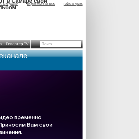
ют в Самаре свой
ть в редакцию
Подписаться на RSS
Войти в архив
льбом
а
Репортер TV
леканале