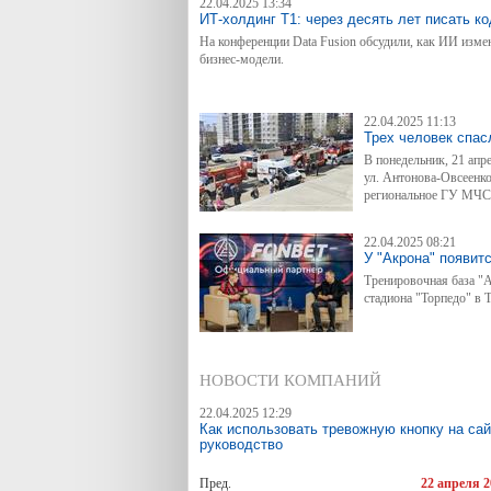
22.04.2025 13:34
Новые возможности доступны бесплатно и без огран
ИТ-холдинг Т1: через десять лет писать к
сервисе для автоматизации авто-бизнеса.
На конференции Data Fusion обсудили, как ИИ изме
бизнес-модели.
22.04.2025 11:13
Трех человек спас
В понедельник, 21 апр
ул. Антонова-Овсеенко
региональное ГУ МЧС
22.04.2025 08:21
У "Акрона" появит
Тренировочная база "А
стадиона "Торпедо" в Т
НОВОСТИ КОМПАНИЙ
22.04.2025 12:29
Как использовать тревожную кнопку на сай
руководство
Пред.
22 апреля 2