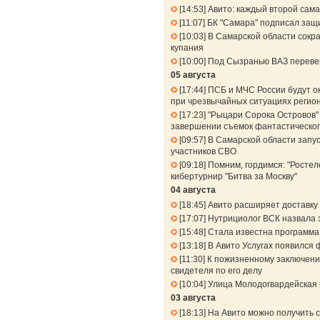
14:53
Авито: каждый второй сама
11:07
БК "Самара" подписал защ
10:03
В Самарской области сокра
купания
10:00
Под Сызранью ВАЗ перевер
05 августа
17:44
ПСБ и МЧС России будут о
при чрезвычайных ситуациях регио
17:23
"Рыцари Сорока Островов" 
завершении съемок фантастическог
09:57
В Самарской области запу
участников СВО
09:18
Помним, гордимся: "Ростел
кибертурнир "Битва за Москву"
04 августа
18:45
Авито расширяет доставку 
17:07
Нутрициолог ВСК назвала 
15:48
Стала известна программа
13:18
В Авито Услугах появился 
11:30
К пожизненному заключени
свидетеля по его делу
10:04
Улица Молодогвардейская 
03 августа
18:13
На Авито можно получить 