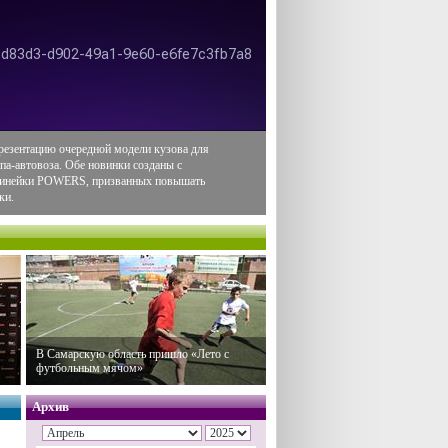
резентацию очередной модели кузова для
па-автовоза. Обе новинки созданы с
 линейки POWERS, призванных повышать
ки.
В Самарскую область пришло «Лето с
футбольным мячом»
Архив