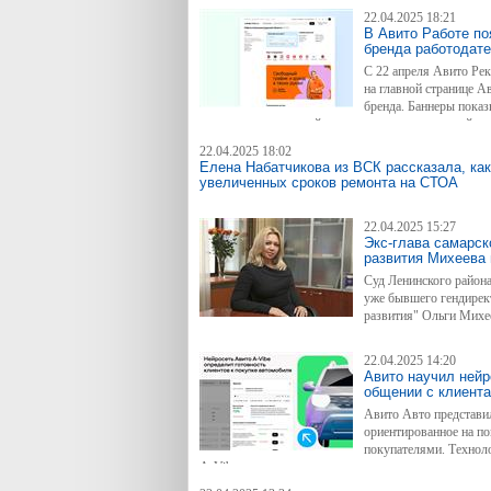
22.04.2025 18:21
В Авито Работе п
бренда работодат
С 22 апреля Авито Ре
на главной странице А
бренда. Баннеры показ
внимание соискателей к вакансиям и ведут на сайт р
Авито.
22.04.2025 18:02
Елена Набатчикова из ВСК рассказала, ка
увеличенных сроков ремонта на СТОА
22.04.2025 15:27
Экс-глава самарск
развития Михеева 
Суд Ленинского района
уже бывшего гендирек
развития" Ольги Михе
как раз институту регионального развития.
22.04.2025 14:20
Авито научил нейр
общении с клиент
Авито Авто представил
ориентированное на п
покупателями. Технол
A-Vibe, анализирует данные из разговоров продавц
покупателями и позволяет увеличивать продажи, пр