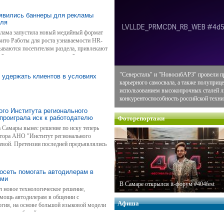
оявились баннеры для рекламы
еля
клама запустила новый медийный формат
вито Работы для роста узнаваемости HR-
ываются посетителям раздела, привлекают
аботодателя или на страницу бренда внутри
"Северсталь" и "НовосибАРЗ" провели п
к удержать клиентов в условиях
карьерного самосвала, а также полуприце
использованием высокопрочных сталей
конкурентоспособность российской техни
ого Института регионального
проиграла иск к работодателю
Фоторепортажи
 Самары вынес решение по иску теперь
тора АНО "Институт регионального
евой. Претензии последней предъявлялись
осеть помогать автодилерам в
ами
В Самаре открылся it-форум #404fest
 новое технологическое решение,
омощь автодилерам в общении с
Афиша
огия, на основе большой языковой модели
ов автомобилей с потенциальными
инося до 30% готовых к покупке клиентов.