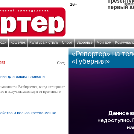
презенту
16+
Написа
первый а
юди
Кошелек
Культура и стиль
Спорт
Здоровье
Мой дом
Коммуналк
«Репортер» на те
«Губерния»
025
След.
ния для ваших планов и
зможности. Разбираемся, когда автопрокат
нию и получить максимум от временного
ойства и польза кресла-мешка