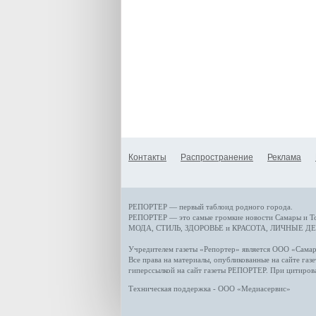
Контакты
Распространение
Реклама
РЕПОРТЕР — первый таблоид родного города.
РЕПОРТЕР — это
самые громкие новости
Самары и Т
МОДА, СТИЛЬ
,
ЗДОРОВЬЕ и КРАСОТА
,
ЛИЧНЫЕ ДЕ
Учредителем газеты «Репортер» является ООО «Сам
Все права на материалы, опубликованные на сайте газ
гиперссылкой на сайт газеты РЕПОРТЕР. При цитиров
Техническая поддержка - ООО «Медиасервис»