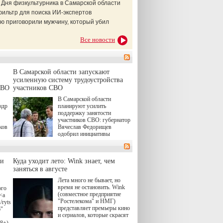
 Дня физкультурника в Самарской области
фильтр для поиска ИИ-экспертов
ю приговорили мужчину, который убил
Все новости
В Самарской области запускают
усиленную систему трудоустройства
СВО
участников СВО
В Самарской области
ндр
планируют усилить
поддержку занятости
участников СВО: губернатор
ков
Вячеслав Федорищев
одобрил инициативы
ые
депутата Самарской
Губернской Думы
Александра Живайкина,
ли
Куда уходит лето: Wink знает, чем
ям
направленные на
я
заняться в августе
трудоустройство и более
спокойную адаптацию к
Лета много не бывает, но
мирной жизни.
время не остановить. Wink
ого
(совместное предприятие
<a
"Ростелекома" и НМГ)
/rytsari-
представляет премьеры кино
6"
и сериалов, которые скрасят
удлиняющиеся вечера