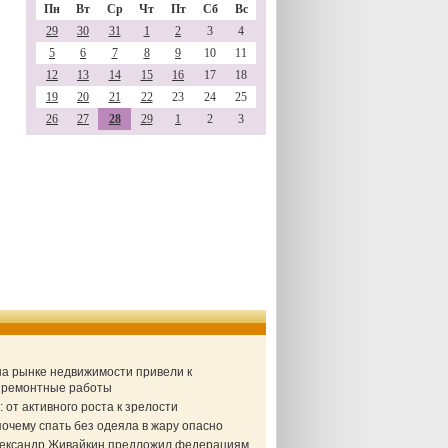
Пн
Вт
Ср
Чт
Пт
Сб
Вс
29
30
31
1
2
3
4
5
6
7
8
9
10
11
12
13
14
15
16
17
18
19
20
21
22
23
24
25
26
27
28
29
1
2
3
 на рынке недвижимости привели к
а ремонтные работы
от активного роста к зрелости
очему спать без одеяла в жару опасно
Александр Живайкин предложил федерациям