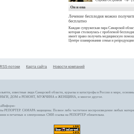
Сорока Островов"</a> (
для онлайн-кинотеатра W
Он и она
(совместное предприятие
"Ростелекома" и НМГ) п
Лечение бесплодия можно получит
мотивам одноименного
бесплатно
романа Сергея Лукьяненк
Главные роли в проекте
Каждая супружеская пара Самарской облас
исполнили Артем Кошма
которая столкнулась с проблемой бесплоди
Полина Гухман, Вероник
имеет право получить медицинскую помощ
Устимова, Олег Савостю
Центре планирования семьи и репродукции
Святослав Рогожан, Куз
Котрелёв, Никита
Кологривый, Елисей
Чучилин, Александра
Нестерова, Ника Жукова,
также Михаил Пореченко
RSS-потоки
Карта сайта
Новости компаний
Александр Обласов,
Дмитрий Куличков и Юл
Волкова в роли родителе
Режиссер-постановщик
проекта — Егор Чичкано
(сериалы "Комбинация", 
снова здравствуйте!").
ольятти,
известные люди
Самарской области, курьезы и катастрофы
в России и мире
, основн
НЬГИ
,
ДОМ и РЕМОНТ
,
МУЖЧИНА и ЖЕНЩИНА
, и многое
другое
.
араИнформ»
еты
РЕПОРТЕР
. САМАРА защищены. Полное либо частичное воспроизведение любых материа
ании в печатных и электронных СМИ ссылка на
РЕПОРТЕР
обязательна.