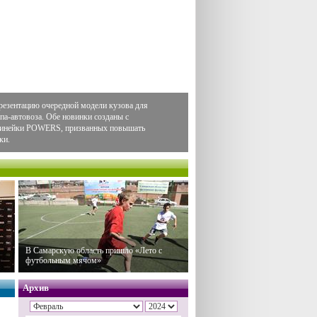
резентацию очередной модели кузова для
па-автовоза. Обе новинки созданы с
 линейки POWERS, призванных повышать
ки.
В Самарскую область пришло «Лето с
футбольным мячом»
Архив