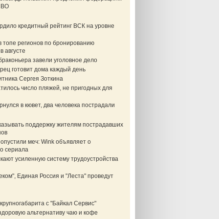
СВО
ердило кредитный рейтинг ВСК на уровне
в топе регионов по бронированию
в августе
браконьера завели уголовное дело
рец готовит дома каждый день
итника Сергея Зоткина
тилось число пляжей, не пригодных для
нулся в кювет, два человека пострадали
казывать поддержку жителям пострадавших
нов
опустили меч: Wink объявляет о
о сериала
скают усиленную систему трудоустройства
еком", Единая Россия и "Леста" проведут
крупногабарита с "Байкал Сервис"
здоровую альтернативу чаю и кофе