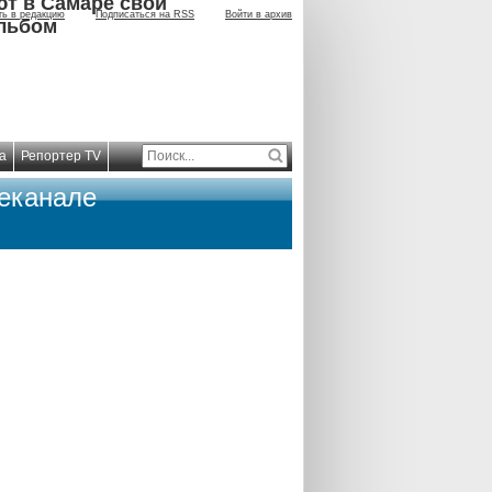
ют в Самаре свой
ть в редакцию
Подписаться на RSS
Войти в архив
льбом
а
Репортер TV
леканале