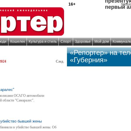
презенту
16+
Написа
первый а
юди
Кошелек
Культура и стиль
Спорт
Здоровье
Мой дом
Коммуналк
«Репортер» на те
«Губерния»
2024
След.
аралес"
 полисами ОСАГО автомобили
й области "Самаралес".
а убийство бывшей жены
обвиняли в убийстве бывшей жены. Об