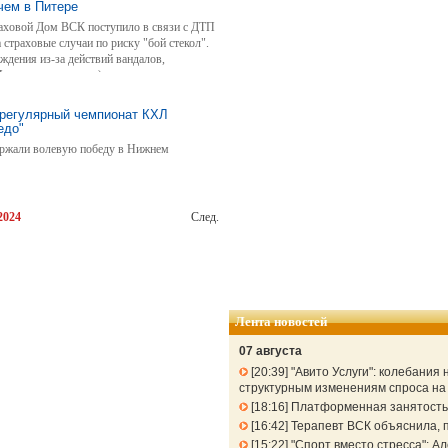
чем в Питере
раховой Дом ВСК поступило в связи с ДТП
 страховые случаи по риску "бой стекол".
ждения из-за действий вандалов,
на парковках и пр.).
 регулярный чемпионат КХЛ
едо"
ержали волевую победу в Нижнем
2024
След.
Лента новостей
07 августа
20:39
"Авито Услуги": колебания
структурным изменениям спроса н
18:16
Платформенная занятость: 
16:42
Терапевт ВСК объяснила, п
15:22
"Спорт вместо стресса": 