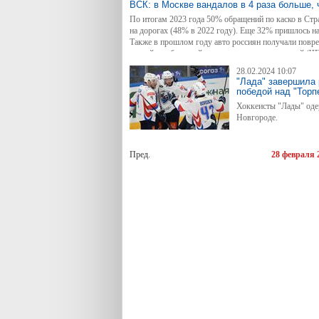
ВСК: в Москве вандалов в 4 раза больше, 
По итогам 2023 года 50% обращений по каско в Ст
на дорогах (48% в 2022 году). Еще 32% пришлось на
Также в прошлом году авто россиян получали повре
стихийных бедствий, недорожных происшествий (ЧП 
28.02.2024 10:07
"Лада" завершила
победой над "Торп
Хоккеисты "Лады" од
Новгороде.
Пред.
28 февраля 