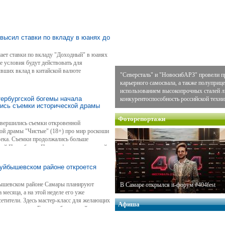
высил ставки по вкладу в юанях до
ает ставки по вкладу "Доходный" в юанях
е условия будут действовать для
ывших вклад в китайской валюте
"Северсталь" и "НовосибАРЗ" провели п
карьерного самосвала, а также полуприце
использованием высокопрочных сталей
тербургской богемы начала
конкурентоспособность российской техни
лись съемки исторической драмы
Фоторепортажи
авершились съемки откровенной
кой драмы "Чистые" (18+) про мир роскоши
века. Съемки продолжались больше
ций Петербурга, Петергофа и окрестностей.
ор Бондарчук, Виктория Исакова, Никита
емьера состоится эксклюзивно в онлайн-
Куйбышевском районе откроется
кома" и НМГ) в этом году.
бышевском районе Самары планируют
В Самаре открылся it-форум #404fest
 месяца, а на этой неделе его уже
етители. Здесь мастер-класс для желающих
Афиша
зер чемпионата Европы, бронзовый призер
шев.