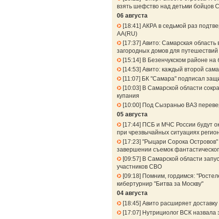
взять шефство над детьми бойцов 
06 августа
18:41
АКРА в седьмой раз подтв
АА(RU)
17:37
Авито: Самарская область 
загородных домов для путешествий 
15:14
В Безенчукском районе на 
14:53
Авито: каждый второй сама
11:07
БК "Самара" подписал защ
10:03
В Самарской области сокра
купания
10:00
Под Сызранью ВАЗ перевер
05 августа
17:44
ПСБ и МЧС России будут о
при чрезвычайных ситуациях регио
17:23
"Рыцари Сорока Островов" 
завершении съемок фантастическог
09:57
В Самарской области запу
участников СВО
09:18
Помним, гордимся: "Ростел
кибертурнир "Битва за Москву"
04 августа
18:45
Авито расширяет доставку 
17:07
Нутрициолог ВСК назвала 