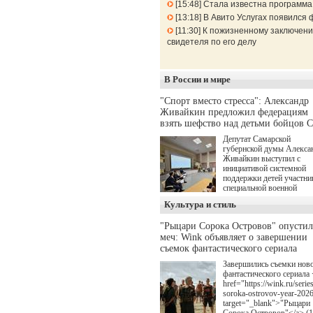
15:48
Стала известна программа
13:18
В Авито Услугах появился 
11:30
К пожизненному заключени
свидетеля по его делу
В России и мире
"Спорт вместо стресса": Александр
Живайкин предложил федерациям
взять шефство над детьми бойцов 
Депутат Самарской
губернской думы Алекса
Живайкин выступил с
инициативой системной
поддержки детей участни
специальной военной
операции через спортивн
Культура и стиль
секции. Он озвучил ее на
стратегической сессии
"Рыцари Сорока Островов" опусти
"Помощь фронту и семь
меч: Wink объявляет о завершении
участников СВО", котора
прошла в Отрадном 7
съемок фантастического сериала
августа.
Завершились съемки нов
фантастического сериала 
href="https://wink.ru/series
soroka-ostrovov-year-202
target="_blank">"Рыцари