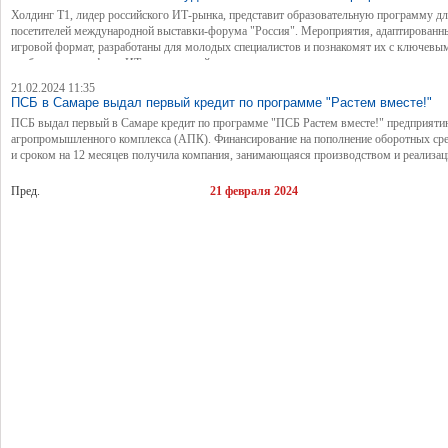
Холдинг Т1, лидер российского ИТ-рынка, представит образовательную программу д
посетителей международной выставки-форума "Россия". Мероприятия, адаптированн
игровой формат, разработаны для молодых специалистов и познакомят их с ключевы
особенностями сферы ИТ и технологий.
21.02.2024 11:35
ПСБ в Самаре выдал первый кредит по программе "Растем вместе!"
ПСБ выдал первый в Самаре кредит по программе "ПСБ Растем вместе!" предприят
агропромышленного комплекса (АПК). Финансирование на пополнение оборотных ср
и сроком на 12 месяцев получила компания, занимающаяся производством и реализац
продукции растениеводства — пшеницы, кукурузы, ячменя и подсолнечника.
Пред.
21 февраля 2024