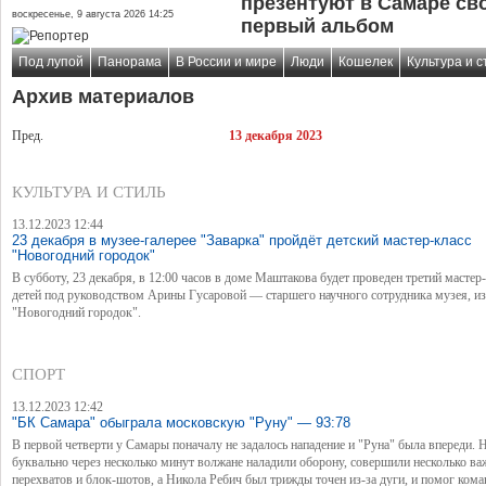
презентуют в Самаре св
воскресенье, 9 августа 2026 14:25
первый альбом
Под лупой
Панорама
В России и мире
Люди
Кошелек
Культура и с
Архив материалов
Пред.
13 декабря 2023
КУЛЬТУРА И СТИЛЬ
13.12.2023 12:44
23 декабря в музее-галерее "Заварка" пройдёт детский мастер-класс
"Новогодний городок"
В субботу, 23 декабря, в 12:00 часов в доме Маштакова будет проведен третий мастер
детей под руководством Арины Гусаровой — старшего научного сотрудника музея, из
"Новогодний городок".
СПОРТ
13.12.2023 12:42
"БК Самара" обыграла московскую "Руну" — 93:78
В первой четверти у Самары поначалу не задалось нападение и "Руна" была впереди. 
буквально через несколько минут волжане наладили оборону, совершили несколько в
перехватов и блок-шотов, а Никола Ребич был трижды точен из-за дуги, и помог кома