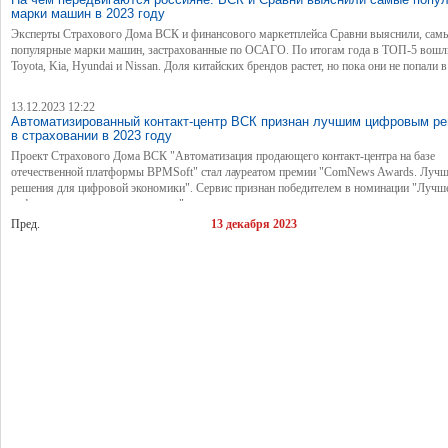
марки машин в 2023 году
Эксперты Страхового Дома ВСК и финансового маркетплейса Сравни выяснили, сам
популярные марки машин, застрахованные по ОСАГО. По итогам года в ТОП-5 вошл
Toyota, Kia, Hyundai и Nissan. Доля китайских брендов растет, но пока они не попали в
13.12.2023 12:22
Автоматизированный контакт-центр ВСК признан лучшим цифровым р
в страховании в 2023 году
Проект Страхового Дома ВСК "Автоматизация продающего контакт-центра на базе
отечественной платформы BPMSoft" стал лауреатом премии "ComNews Awards. Луч
решения для цифровой экономики". Сервис признан победителем в номинации "Лучш
цифровое решение в страховании".
Пред.
13 декабря 2023