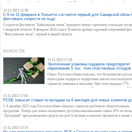
выйти вперед, набрав 11 очков за четверть. 29:17 в пользу Самары — итог первой чет
13.12.2023 12:38
С 8 по 11 февраля в Тольятти состоится первый для Самарской облас
фестиваль скорости на льду
Создатели фестиваля "Байкальская миля" покоряют новые горизонты и выходят на п
Самарской области. В феврале 2024 года в Тольятти пройдет крупный спортивный фе
"Жигулевская миля", первый в нашей области.
НОВОСТИ
13.12.2023 17:28
Экологичная упаковка подарков предотвратит
образование 5 тыс. тонн пластиковых отходов
Опрос Россельхозбанка показал, что большинство росси
новогодние подарки в подарочные пакеты или пользуют
сервисом упаковки в магазине. При этом порядка 77%
опрошенных стараются выбирать для этого экоматериалы. По оценкам аналитиков РС
от упаковки или выбор более экологичного аналога позволит предотвратить образован
13.12.2023 17:02
тонн пластиковых отходов за новогодние праздники.
РСХБ повысил ставки по вкладам на 6 месяцев для новых клиентов д
С 8 декабря 2023 года Россельхозбанк повысил ставки по рублевым сберегательным
продуктам. Теперь для новых вкладчиков доступна максимальная ставка 16% по вкла
"Доходный" при размещении средств на срок 6 месяцев и выплате процентов в конце с
зависимости от способа открытия вклада (в отделении банка или через дистанционные
Максимальную ставку могут получить новые клиенты, а также клиенты банка, не им
13.12.2023 15:53
действующих вкладов и накопительных счетов в течение 30 дней до открытия нового 
На чем передвигаются россияне: ВСК и Сравни выяснили самые попу