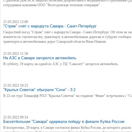
Страховой Дом ВСК защитил полисами добровольного медицинского страхования (
сотрудников компании ООО "Волгодонская тепловая генерация".
21.03.2022 12:00
"Стриж" снят с маршрута Самара - Санкт-Петербург
Скоростной поезд "Стриж" снят с маршрута Самара - Санкт-Петербург. Об этом на за
комитета по строительству, транспорту и автомобильным дорогам в губдуме сообщил
транспорта и автомобильных дорог Самарской области Иван Пивкин.
21.03.2022 11:58
На АЗС в Самаре загорелся автомобиль
В субботу, 19 марта, на одной из АЗС у ТЦ "Самолет" загорелся автомобиль.
21.03.2022 10:25
"Крылья Советов" обыграли "Сочи" - 3:2
В 22-ом туре Тинькофф РПЛ "Крылья Советов" на стадионе "Фишт" встречались с "С
21.03.2022 09:54
Баскетбольная "Самара" одержала победу в финале Кубка России
В воскресенье, 20 марта, в Самаре состоялся финал Кубка России, до которого дошли