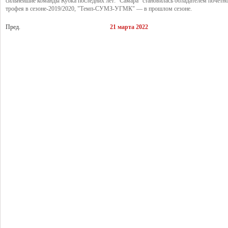
сильнейшие команды Кубка последних лет: "Самара" становилась обладателем почетн
трофея в сезоне-2019/2020, "Темп-СУМЗ-УГМК" — в прошлом сезоне.
Пред.
21 марта 2022