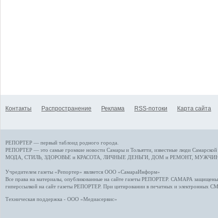
Контакты
Распространение
Реклама
RSS-потоки
Карта сайта
РЕПОРТЕР — первый таблоид родного города.
РЕПОРТЕР — это
самые громкие новости
Самары и Тольятти,
известные люди
Самарской 
МОДА, СТИЛЬ
,
ЗДОРОВЬЕ и КРАСОТА
,
ЛИЧНЫЕ ДЕНЬГИ
,
ДОМ и РЕМОНТ
,
МУЖЧИН
Учредителем газеты «Репортер» является ООО «СамараИнформ»
Все права на материалы, опубликованные на сайте газеты
РЕПОРТЕР
. САМАРА защищены. 
гиперссылкой на сайт газеты РЕПОРТЕР. При цитировании в печатных и электронных С
Техническая поддержка - ООО «Медиасервис»