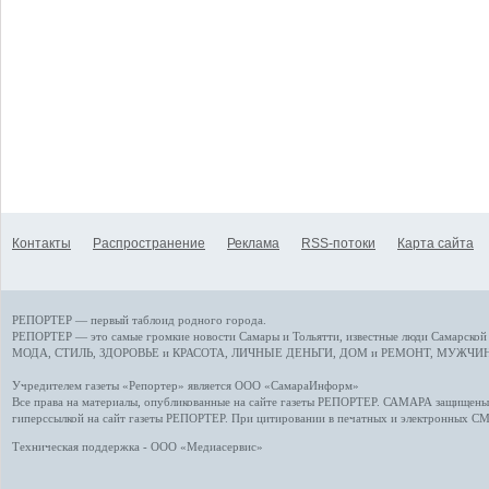
Контакты
Распространение
Реклама
RSS-потоки
Карта сайта
РЕПОРТЕР — первый таблоид родного города.
РЕПОРТЕР — это
самые громкие новости
Самары и Тольятти,
известные люди
Самарской 
МОДА, СТИЛЬ
,
ЗДОРОВЬЕ и КРАСОТА
,
ЛИЧНЫЕ ДЕНЬГИ
,
ДОМ и РЕМОНТ
,
МУЖЧИН
Учредителем газеты «Репортер» является ООО «СамараИнформ»
Все права на материалы, опубликованные на сайте газеты
РЕПОРТЕР
. САМАРА защищены. 
гиперссылкой на сайт газеты РЕПОРТЕР. При цитировании в печатных и электронных С
Техническая поддержка - ООО «Медиасервис»