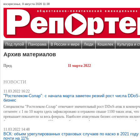
воскресенье, 9 августа 2026 11:38
Под лупой
Панорама
В России и мире
Люди
Кошелек
Культура и с
Архив материалов
Пред.
11 марта 2022
НОВОСТИ
11.03.2022 16:22
"Ростелеком-Солар": с начала марта заметен резкий рост числа DDoS-
бизнес
Специалисты "Ростелеком-Солар" отмечают значительный рост DDoS-атак в коммерч
сегменте: с 1 по 10 марта здесь зафиксировано и отражено свыше 1100 таких атак, что
превышает показатели за весь февраль. Наиболее атакуемым бизнес-сегментом являю
банки, где выявлено свыше 450 атак, что более чем в 4 раза превышает показатели фе
При этом главной мишенью злоумышленников по-прежнему остаются ресурсы органов
11.03.2022 14:48
Только за прошедшие трое суток на один из госпорталов совершено около 1700 DDoS-
ВСК: объем урегулированных страховых случаев по каско в 2021 году
почти на 11%