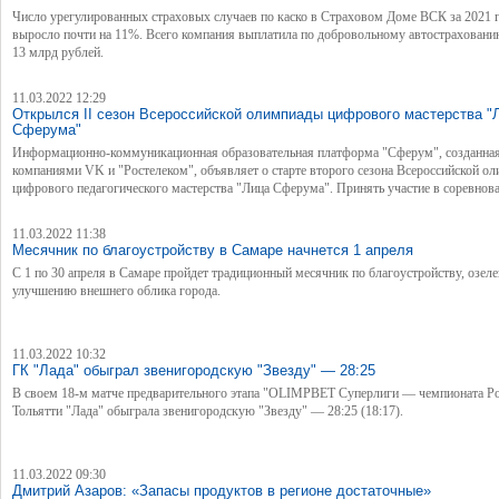
Число урегулированных страховых случаев по каско в Страховом Доме ВСК за 2021 
выросло почти на 11%. Всего компания выплатила по добровольному автостраховани
13 млрд рублей.
11.03.2022 12:29
Открылся II сезон Всероссийской олимпиады цифрового мастерства "
Сферума"
Информационно-коммуникационная образовательная платформа "Сферум", созданна
компаниями VK и "Ростелеком", объявляет о старте второго сезона Всероссийской о
цифрового педагогического мастерства "Лица Сферума". Принять участие в соревнов
могут команды школьников и педагогов, использующих технологические решения в
образовательном и внеучебном процессе. Олимпиада пройдет на платформе онлайн-
11.03.2022 11:38
соревнований All Cups. Заявки на участие принимаются с 10 по 25 марта 2022 года.
Месячник по благоустройству в Самаре начнется 1 апреля
C 1 по 30 апреля в Самаре пройдет традиционный месячник по благоустройству, озел
улучшению внешнего облика города.
11.03.2022 10:32
ГК "Лада" обыграл звенигородскую "Звезду" — 28:25
В своем 18-м матче предварительного этапа "OLIMPBET Суперлиги — чемпионата Ро
Тольятти "Лада" обыграла звенигородскую "Звезду" — 28:25 (18:17).
11.03.2022 09:30
Дмитрий Азаров: «Запасы продуктов в регионе достаточные»