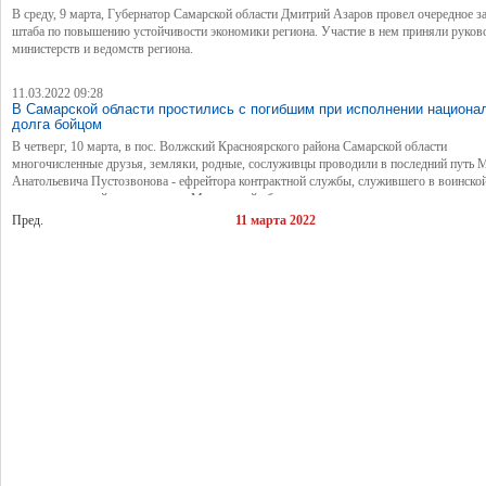
В среду, 9 марта, Губернатор Самарской области Дмитрий Азаров провел очередное з
штаба по повышению устойчивости экономики региона. Участие в нем приняли руков
министерств и ведомств региона.
11.03.2022 09:28
В Самарской области простились с погибшим при исполнении национа
долга бойцом
В четверг, 10 марта, в пос. Волжский Красноярского района Самарской области
многочисленные друзья, земляки, родные, сослуживцы проводили в последний путь 
Анатольевича Пустозвонова - ефрейтора контрактной службы, служившего в воинской
дислоцированной на территории Московской области.
Пред.
11 марта 2022