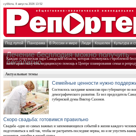
суббота, 8 августа 2026 13:52
Под лупой
Панорама
В России и мире
Люди
Кошелек
Культура и с
Лечение бесплодия можно получить
Каждая супружеская пара Самарской области, которая столкнулась с проблемой бес
бесплатно
имеет право получить медицинскую помощь в Центре планирования семьи и репрод
Актуальные темы
Семейные ценности нужно поддерж
Состоялось заседание комиссии при губернаторе по в
демографического развития. Ее вел председатель Сама
губернской думы Виктор Сазонов.
Скоро свадьба: готовимся правильно
Свадьба -одно из самых важных и запоминающихся событий в жизни каждого человек
подготовиться к ней так, чтобы не растратить последние нервы, но и не упустить важн
моментов, читайте в нашей статье.