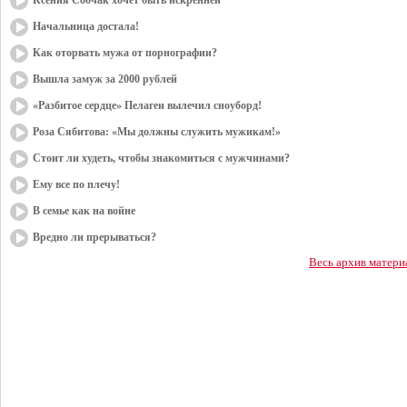
Ксения Собчак хочет быть искренней
Начальница достала!
Как оторвать мужа от порнографии?
Вышла замуж за 2000 рублей
«Разбитое сердце» Пелагеи вылечил сноуборд!
Роза Сябитова: «Мы должны служить мужикам!»
Стоит ли худеть, чтобы знакомиться с мужчинами?
Ему все по плечу!
В семье как на войне
Вредно ли прерываться?
Весь архив матери