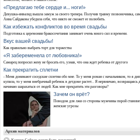
«Предлагаю тебе сердце и... ноги!»
Девушка-инвалид вышла замуж за своего тренера. Получив травму позвоночника, са
Анна Сайдакова убедила себя, что никто не сможет ее полюбить.
Как избежать конфликтов во время свадьбы
Подготовка к церемонии бракосочетания занимает очень много сил и времени.
Вкус вашей свадьбы!
Как правильно выбрать торт для торжества
«Я забеременела от любовника!»
Самарец попросил жену не бросать его, узнав, что она ждет ребенка от другого
Как прекратить сплетни
- Меня донимают соседские сплетни обо мне. То у меня роман с начальником, то я ди
купила, то у меня внебрачный ребенок в детдоме растет... Я нервничаю, возвращаясь 
начинаю шарахаться от людей. Как мне прекратить эти разговоры?
Зачем он врёт?
Поводом для лжи со стороны мужчины порой становя
женские угрозы
Архив материалов