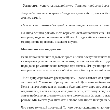
- Усыновим, - успокоил молодой муж. - Главное, чтобы ты была
Лида забеременела, и врачи убеждали сделать аборт, так как б
для нее самой.
- Мы можем прожить без детей, - снова поддержал муж. - Лишь
Но Лида решила рожать. Всю беременность он носился с ней как
которому недавно исполнилось 20 лет. А Лида сейчас - самая с
медицинские прогнозы, она ждет внуков.
Малыш «из командировки»
Если любой женщине задать вопрос: «Какой поступок вашего 
- наверняка услышишь историю о том, как он повел себя в тру
надо даже романтических вечеров при свечах. Им нужно просто
которое можно опереться в любой момент, быть уверенной в том,
- Мой супруг работает фрезеровщиком, - рассказывает моя при
за границей. У меня нет брендовых вещей. Да у меня и обычных
Когда начали встречаться, именно будущий муж спросил, есть л
озадачились, в чем я хожу, а молодой парень, которому я еще и 
живет небогато, и стал покупать мне шоколадки и фрукты, отказ
работе. Мы вместе уже пять лет. Так обо мне никто никогда не 
Что такое мужской поступок? То, что делает женщину счастливой