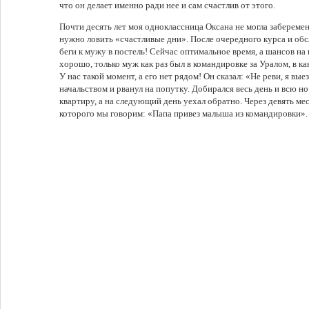
что он делает именно ради нее и сам счастлив от этого.
Почти десять лет моя одноклассница Оксана не могла заберемен
нужно ловить «счастливые дни». После очередного курса и об
беги к мужу в постель! Сейчас оптимальное время, а шансов на 
хорошо, только муж как раз был в командировке за Уралом, в как
У нас такой момент, а его нет рядом! Он сказал: «Не реви, я вы
начальством и рванул на попутку. Добирался весь день и всю н
квартиру, а на следующий день уехал обратно. Через девять мес
которого мы говорим: «Папа привез малыша из командировки».