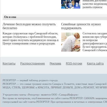
повысить доступнос
программой. Спортивный
качество медпомощ
дебют пришёлся на начало
развить сервисы
летнего сезона. Команда
превентивной меди
сети кофеен ввела активную
Однако сфера MedT
деятельность в жизни для
Он и она
сталкивается с
гостей и самарцев.
определенными бар
К ним можно отнес
Лечение бесплодия можно получить
Семейные ценности нужно
регуляторные огран
бесплатно
поддерживать
этические вопросы,
Каждая супружеская пара Самарской области,
Состоялось заседан
возникающие при ра
которая столкнулась с проблемой бесплодия,
комиссии при губер
данными пациентов
имеет право получить медицинскую помощь в
по вопросам
более динамичного 
Центре планирования семьи и репродукции.
демографического р
проникновения инн
Ее вел председатель
сегмент необходимо
Самарской губернс
отраслевое взаимод
Виктор Сазонов.
государства, медиц
клиник и страховых
компаний. Об этом
Контакты
Распространение
Реклама
RSS-потоки
Карта сайта
рассказала Ольга С
член Совета директ
Страхового Дома В
ходе сессии "Развит
медицинских техно
РЕПОРТЕР — первый таблоид родного города.
ключ к повышению
качества жизни" в 
РЕПОРТЕР — это
самые громкие новости
Самары и Тольятти,
известные люди
Самарской 
ПМЭФ 2025. В дис
МОДА, СТИЛЬ
,
ЗДОРОВЬЕ и КРАСОТА
,
ЛИЧНЫЕ ДЕНЬГИ
,
ДОМ и РЕМОНТ
,
МУЖЧИН
также приняли учас
Министр здравоохр
Учредителем газеты «Репортер» является ООО «СамараИнформ»
РФ Михаил Мурашк
Все права на материалы, опубликованные на сайте газеты
РЕПОРТЕР
. САМАРА защищены. 
представители
гиперссылкой на сайт газеты РЕПОРТЕР. При цитировании в печатных и электронных С
Государственной Д