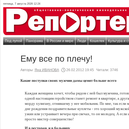
пятница, 7 августа 2026 12:24
Под лупой
Панорама
В России и мире
Люди
Кошелек
Культура и с
Ему все по плечу!
Авторы:
Яна ИВАНОВА
26.02.2012 19:45
Читали:
3746
Какие поступки своих мужчин дамы ценят больше всего
Каждая женщина хочет, чтобы рядом с ней был мужчина, готовы
одной настоящим геройством станет ремонт в квартире, а друг
морду хулигану, отнявшему у нее мобильник. По мне, так если 
дне рождения поздравительные куплеты - это хороший мужской
ужин или устраивает вечера при свечах, то он молодец. А если и
просто мистер совершенство!
И в ресторан, и в больницу