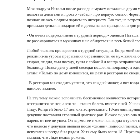
Моя подруга Наталья после развода с мужем осталась с двумя 
помогать деньгами и просто «забыл» про первую семью. Через
познакомилась с одним парнем по интернету. Так тот, не встрет
присылал деньги и подарки ей и детям на все праздники и дни 
- Он очень подержал меня в трудный период, - оценила Наташа.
не разочароваться в мужчинах и не обидеться на весь белый све
Любой человек проверяется в трудной ситуации. Когда моей с
режим из-за угрозы прерывания беременности, ее муж взял на с
стирал, гладил, мыл посуду, гулял с собакой и всегда отпрашивал
больницу. Позже дела у моей соседки пошли на поправку, и од
зятям: «Только по дому копошится, ни разу в ресторан не своди
- В ресторан мы сходить успеем, это каждый может, а вот когда
намного важнее.
На эту тему можно вспоминать бесконечное количество историй
отстранится от нее, а кто-то - станет болеть вместе с ней. У н
Лиду. Когда ей было 17 лет, она встречалась с 18-летним парниш
девушке поставили страшный диагноз: рак. И сказали, что она 
парень от нее не ушел. Он кормил ее с ложечки, водил в туалет
что волосы у девушки выпали после «химии», выносил тазики, к
испугался и всегда был рядом. Хотя ему было всего 18. Через го
сказали, что Лиде нельзя рожать.