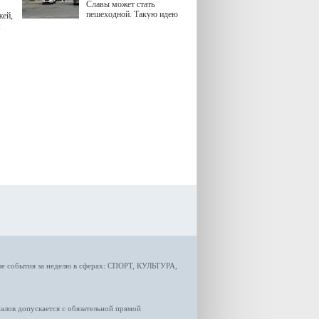
Славы может стать
пешеходной. Такую идею
жей,
озвучила министр
я
градостроительной политики
Самарской области
Екатерина Семенова.
ые
события за неделю
в сферах:
СПОРТ
,
КУЛЬТУРА,
лов допускается с обязательной прямой