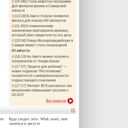
15:48
Стала известна программа
Дня физкультурника в Самарской
области
13:18
В Авито Услугах появился
фильтр для поиска ИИ-экспертов
11:30
К пожизненному
заключению приговорили мужчину,
который убил свидетеля по его делу
10:04
Улица Молодогвардейская в
Самаре может стать пешеходной
03 августа
18:13
На Авито можно получить
суперкэшбэк от Альфа-Банка
17:37
"Защита для ребенка" —
новая подписка "Ростелекома"
позаботится о кибербезопасности
подрастающего поколения
17:17
Эксперт ВСК рассказал, как
мошенники обманывают россиян с
ОСАГО
Все новости
ли
Куда уходит лето: Wink знает, чем
заняться в августе