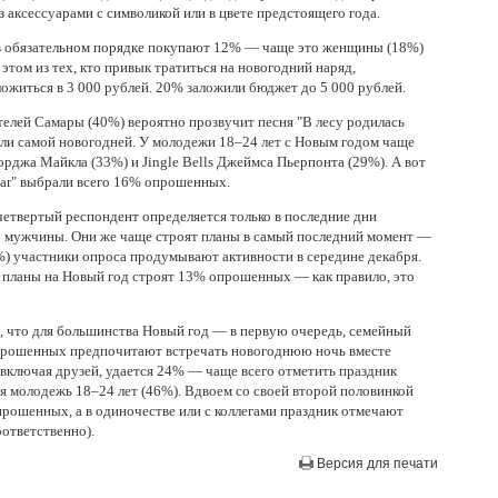
 аксессуарами с символикой или в цвете предстоящего года.
в обязательном порядке покупают 12% — чаще это женщины (18%)
этом из тех, кто привык тратиться на новогодний наряд,
ожиться в 3 000 рублей. 20% заложили бюджет до 5 000 рублей.
елей Самары (40%) вероятно прозвучит песня "В лесу родилась
али самой новогодней. У молодежи 18–24 лет с Новым годом чаще
орджа Майкла (33%) и Jingle Bells Джеймса Пьерпонта (29%). А вот
ar" выбрали всего 16% опрошенных.
четвертый респондент определяется только в последние дни
о мужчины. Они же чаще строят планы в самый последний момент —
%) участники опроса продумывают активности в середине декабря.
планы на Новый год строят 13% опрошенных — как правило, это
, что для большинства Новый год — в первую очередь, семейный
 опрошенных предпочитают встречать новогоднюю ночь вместе
, включая друзей, удается 24% — чаще всего отметить праздник
тся молодежь 18–24 лет (46%). Вдвоем со своей второй половинкой
рошенных, а в одиночестве или с коллегами праздник отмечают
ответственно).
Версия для печати