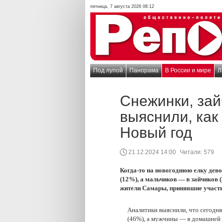
пятница, 7 августа 2026 08:12
Под лупой
Панорама
В России и мире
Л
Снежинки, зай
выяснили, как
Новый год
21.12.2024 14:00
Читали:
579
Когда-то на новогоднюю елку дево
(12%), а мальчиков — в зайчиков 
жители Самары, принявшие участи
Аналитики выяснили, что сегодн
(46%), а мужчины — в домашней 