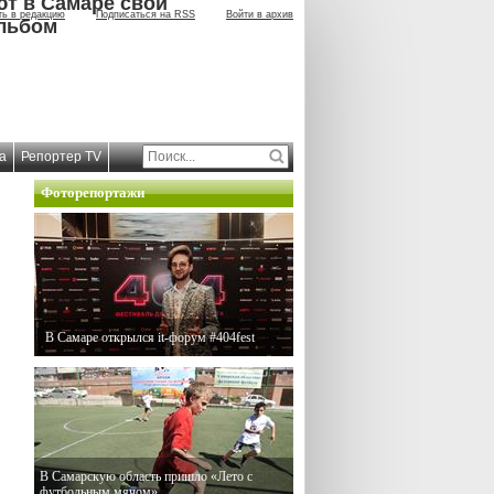
ют в Самаре свой
ть в редакцию
Подписаться на RSS
Войти в архив
льбом
а
Репортер TV
Фоторепортажи
В Самаре открылся it-форум #404fest
В Самарскую область пришло «Лето с
футбольным мячом»