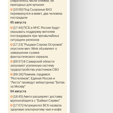
сократилось число пляжей, не
пригодных для купания
10:00
Под Сызранью ВАЗ
перевернулся в кювет, два человека
пострадали
05 августа
17:44
ПСБ и МЧС России будут
оказывать поддержку жителям
пострадавших при чрезвычайных
ситуациях регионов
17:23
"Рыцари Сорока Островов"
опустили меч: Wink объявляет о
завершении съемок
фантастического сериала
09:57
В Самарской области
запускают усиленную систему
трудоустройства участников СВО
09:18
Помним, гордимся:
"Ростелеком", Единая Россия и
"Леста" проведут кибертурнир "Битва
за Москву"
04 августа
18:45
Авито расширяет доставку
крупногабарита с "Байкал Сервис"
17:07
Нутрициолог ВСК назвала
здоровую альтернативу чаю и кофе