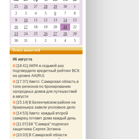
25
26
27
28
29
30
1
2
3
4
5
6
7
8
9
10
11
12
13
14
15
16
17
18
19
20
21
22
23
24
25
26
27
28
29
30
31
1
2
3
4
5
Лента новостей
06 августа
18:41
АКРА в седьмой раз
подтвердило кредитный рейтинг ВСК
на уровне АА(RU)
17:37
Авито: Самарская область в
топе регионов по бронированию
загородных домов для путешествий
в августе
15:14
В Безенчукском районе на
браконьера завели уголовное дело
14:53
Авито: каждый второй
самарец готовит дома каждый день
11:07
БК "Самара" подписал
защитника Сергея Зоткина
10:03
В Самарской области