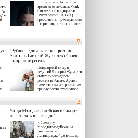
Лета много не бывает, но
время не остановить. Wink
вого
(совместное предприятие
 <a
"Ростелекома" и НМГ)
s/rytsari-
представляет премьеры кино
26"
и сериалов, которые скрасят
и
удлиняющиеся вечера
последнего летнего месяца.
атра
И пусть <a
href="https://wink.ru/series/kholod-
ма"
year-2026"
target="_blank">"Холод"
ут
"Рубашка для дикого настроения":
</a> (18+) останется только
вные
Авито и Дмитрий Журавлев обновят
на экране — весь август по
ли
восприятие ресейла
четвергам продолжат
выходить новые эпизоды
ют
Популярный актер и
сериала, в котором
ведущий Дмитрий Журавлёв
юк,
беспощадным возмездием в
станет амбассадором
ьма
духе графа Монте-Кристо
за
ресейла на Авито. Артист
занимается наша
намерен показать россиянам
современница.
по
преимущества вторичного
рынка и сделать покупку
, а
тобы
товаров с историей нормой
ов,
для современного и умного
тно,
человека.
лия
а"
й.
Улица Молодогвардейская в Самаре
может стать пешеходной
ов
В Самаре ул.
 "И
Молодогвардейская на
ении
участке от ул.
Ленинградской до площади