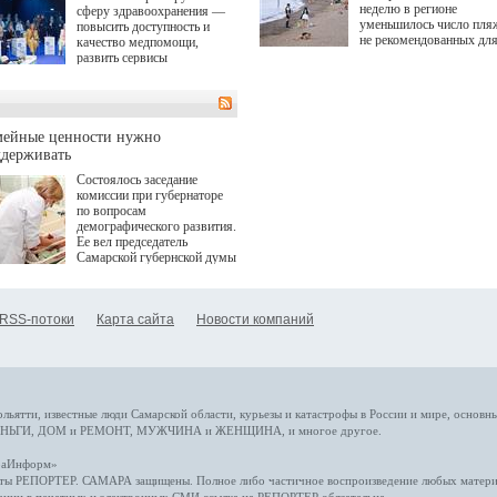
неделю в регионе
сферу здравоохранения —
уменьшилось число пля
повысить доступность и
не рекомендованных дл
качество медпомощи,
купания.
развить сервисы
превентивной медицины.
Однако сфера MedTech
сталкивается с
определенными барьерами.
К ним можно отнести
мейные ценности нужно
регуляторные ограничения,
ддерживать
этические вопросы,
Состоялось заседание
возникающие при работе с
комиссии при губернаторе
данными пациентов. Для
по вопросам
более динамичного роста
демографического развития.
проникновения инноваций в
Ее вел председатель
сегмент необходимо кросс-
Самарской губернской думы
отраслевое взаимодействие
Виктор Сазонов.
государства, медицинских
клиник и страховых
компаний. Об этом
RSS-потоки
Карта сайта
Новости компаний
рассказала Ольга Сорокина,
член Совета директоров
Страхового Дома ВСК в
ходе сессии "Развитие
медицинских технологий —
ключ к повышению
качества жизни" в рамках
ольятти,
известные люди
Самарской области, курьезы и катастрофы
в России и мире
, основн
ПМЭФ 2025. В дискуссии
НЬГИ
,
ДОМ и РЕМОНТ
,
МУЖЧИНА и ЖЕНЩИНА
, и многое
другое
.
также приняли участие
Министр здравоохранения
араИнформ»
РФ Михаил Мурашко,
еты
РЕПОРТЕР
. САМАРА защищены. Полное либо частичное воспроизведение любых материа
представители