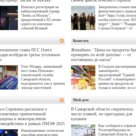
ертурнир "Битва за Москву"
съемок фантастического сериала
Началась регистрация на
Завершились съемки но
киберспортивный турнир
фантастического сериала
"Битва за Москву",
href="https://wink.ru/serie
приуроченный к 85-летию
soroka-ostrovov-year-20
одного из ключевых
target="_blank">"Рыцар
событий Великой
Сорока Островов"</a>
Отечественной войны.
(18+) для онлайн-киноте
Организаторами
Wink (совместное
Кошелек
соревнования по онлайн-
предприятие "Ростелеко
игре "Мир танков"
и НМГ) по мотивам
выступили "Ростелеком",
одноименного романа
отношении главы ПСС Олега
Живайкин: "Цены на продукты буд
партия "Единая Россия",
Сергея Лукьяненко. Гла
аря возбудили третье уголовное
проверять по всей цепочке — от
игровая студия "Леста" и
роли в проекте исполни
о
поставщика до кассы"
Музей Победы.
Артем Кошман, Полина
Олег Моцарь, занимавший
В Госдуме рассматрива
Гухман, Вероника
пост главы Поисково-
законопроект,
Устимова, Олег Савост
спасательной службы
предложенный "Единой
Святослав Рогожан, Куз
Самарской области,
Россией" о мониторинге 
Котрелёв, Никита
подозревается уже в третьем
ценами на продукты не
Кологривый, Елисей
эпизоде преступной
только в магазине, но и 
Чучилин, Александра
деятельности. Возбуждено
всей цепочке — от
Нестерова, Ника Жукова
третье уголовное дело
поставщика до кассы. Ч
также Михаил Пореченк
Мой дом
о превышении полномочий,
в момент резкого
Александр Обласов,
а сам он находится в СИЗО.
подорожания было поня
Дмитрий Куличков и Ю
где именно цена "поехал
Волкова в роли родителе
га Сорокина рассказала о
В Самарской области сократилось
вверх и кто её разогнал.
Режиссер-постановщик
спективах превентивной
число пляжей, не пригодных для
проекта — Егор Чичкан
дицины и межотраслевом
купания
(сериалы "Комбинация",
аимодействии в рамках ПМЭФ 2025
Как сообщили в управл
снова здравствуйте!").
Роспотребнадзора по
Инновационные технологии
Самарской области, за
способны перезагрузить