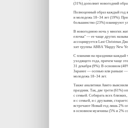
(31%) дополнит новогодний образ
Полноценный образ каждый год 
и молодежь 18–34 лет (19%). При 
большинство (23%) планируют ул
В новогоднюю ночь у многих жит
елочка" — ее чаще других назыв
ассоциируется Last Christmas Дж
хит группы ABBA "Happy New Ye
С планами на праздники каждый 
уходящего года, причем чаще эт
31 декабря (9%). В основном (48
Заранее — осенью или раньше — 
молодежь 18–34 лет.
Также аналитики Авито выяснили
праздник. Так, две трети (61%)
с семьей. Собирать всех близких
и с семьей, и с друзьями, старае
встречают Новый год лишь 2% оп
в основном мужчины (5% и 2% со