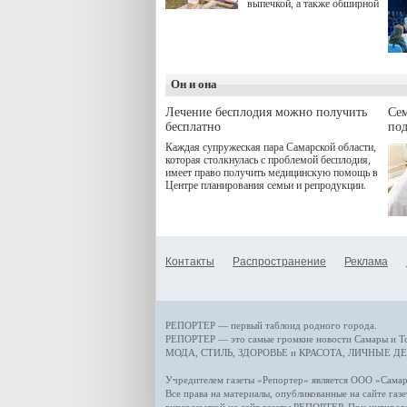
выпечкой, а также обширной
оздоровительной
программой. Спортивный
дебют пришёлся на начало
летнего сезона. Команда
сети кофеен ввела активную
деятельность в жизни для
Он и она
гостей и самарцев.
Лечение бесплодия можно получить
Се
бесплатно
по
Каждая супружеская пара Самарской области,
которая столкнулась с проблемой бесплодия,
имеет право получить медицинскую помощь в
Центре планирования семьи и репродукции.
Контакты
Распространение
Реклама
РЕПОРТЕР — первый таблоид родного города.
РЕПОРТЕР — это
самые громкие новости
Самары и Т
МОДА, СТИЛЬ
,
ЗДОРОВЬЕ и КРАСОТА
,
ЛИЧНЫЕ ДЕ
Учредителем газеты «Репортер» является ООО «Сам
Все права на материалы, опубликованные на сайте газ