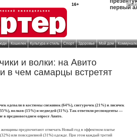
презенту
16+
Написа
первый а
юди
Кошелек
Культура и стиль
Спорт
Здоровье
Мой дом
Коммуналк
чики и волки: на Авито
 и в чем самарцы встретят
чек одевали в костюмы снежинок (64%), снегурочек (21%) и лисичек
(35%), волков (15%) и медведей (11%). Так ответили респонденты —
е в предновогоднем опросе Авито.
я женщины предпочитают отмечать Новый год в эффектном платье
(32%) или повседневной (31%) одежде. При этом каждый третий