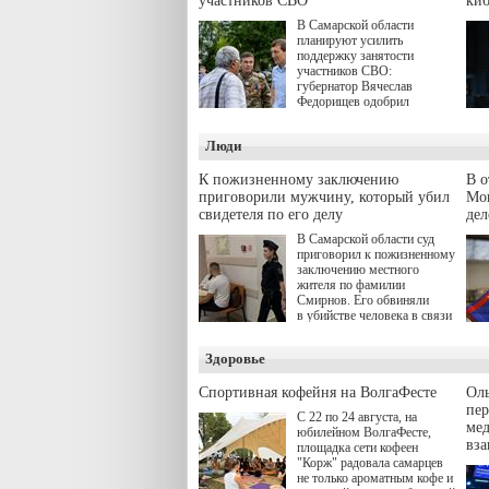
участников СВО
киб
В Самарской области
планируют усилить
поддержку занятости
участников СВО:
губернатор Вячеслав
Федорищев одобрил
инициативы депутата
Самарской Губернской
Люди
Думы Александра
Живайкина, направленные
на трудоустройство и более
К пожизненному заключению
В 
спокойную адаптацию к
приговорили мужчину, который убил
Моц
мирной жизни.
свидетеля по его делу
дел
В Самарской области суд
приговорил к пожизненному
заключению местного
жителя по фамилии
Смирнов. Его обвиняли
в убийстве человека в связи
с выполнением
им общественного долга.
Здоровье
Спортивная кофейня на ВолгаФесте
Оль
пер
С 22 по 24 августа, на
ме
юбилейном ВолгаФесте,
вз
площадка сети кофеен
"Корж" радовала самарцев
не только ароматным кофе и