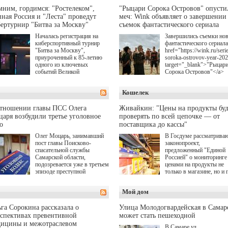
ним, гордимся: "Ростелеком",
"Рыцари Сорока Островов" опусти
ная Россия и "Леста" проведут
меч: Wink объявляет о завершении
ертурнир "Битва за Москву"
съемок фантастического сериала
Началась регистрация на
Завершились съемки но
киберспортивный турнир
фантастического сериала
"Битва за Москву",
href="https://wink.ru/serie
приуроченный к 85-летию
soroka-ostrovov-year-20
одного из ключевых
target="_blank">"Рыцар
событий Великой
Сорока Островов"</a>
Отечественной войны.
(18+) для онлайн-киноте
Организаторами
Wink (совместное
Кошелек
соревнования по онлайн-
предприятие "Ростелеко
игре "Мир танков"
и НМГ) по мотивам
выступили "Ростелеком",
одноименного романа
отношении главы ПСС Олега
Живайкин: "Цены на продукты буд
партия "Единая Россия",
Сергея Лукьяненко. Гла
аря возбудили третье уголовное
проверять по всей цепочке — от
игровая студия "Леста" и
роли в проекте исполни
о
поставщика до кассы"
Музей Победы.
Артем Кошман, Полина
Олег Моцарь, занимавший
В Госдуме рассматрива
Гухман, Вероника
пост главы Поисково-
законопроект,
Устимова, Олег Савост
спасательной службы
предложенный "Единой
Святослав Рогожан, Куз
Самарской области,
Россией" о мониторинге 
Котрелёв, Никита
подозревается уже в третьем
ценами на продукты не
Кологривый, Елисей
эпизоде преступной
только в магазине, но и 
Чучилин, Александра
деятельности. Возбуждено
всей цепочке — от
Нестерова, Ника Жукова
третье уголовное дело
поставщика до кассы. Ч
также Михаил Пореченк
Мой дом
о превышении полномочий,
в момент резкого
Александр Обласов,
а сам он находится в СИЗО.
подорожания было поня
Дмитрий Куличков и Ю
где именно цена "поехал
Волкова в роли родителе
га Сорокина рассказала о
Улица Молодогвардейская в Самар
вверх и кто её разогнал.
Режиссер-постановщик
спективах превентивной
может стать пешеходной
проекта — Егор Чичкан
дицины и межотраслевом
В Самаре ул.