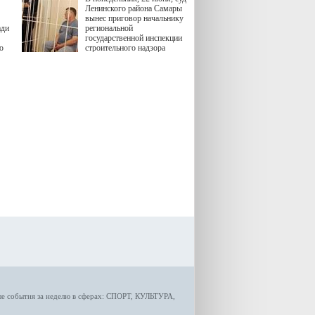
 "И
Ленинского района Самары
вынес приговор начальнику
ади
региональной
государственной инспекции
ю
строительного надзора
(ГИСН) Владимиру
тики
Захарину и трем его
предполагаемым
подельникам. Их обвиняли
в должностных
преступлениях.
ые
события за неделю
в сферах:
СПОРТ
,
КУЛЬТУРА,