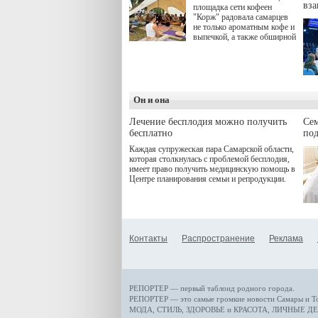
вз
площадка сети кофеен
"Корж" радовала самарцев
не только ароматным кофе и
выпечкой, а также обширной
оздоровительной
программой. Спортивный
дебют пришёлся на начало
летнего сезона. Команда
сети кофеен ввела активную
деятельность в жизни для
Он и она
гостей и самарцев.
Лечение бесплодия можно получить
Се
бесплатно
по
Каждая супружеская пара Самарской области,
которая столкнулась с проблемой бесплодия,
имеет право получить медицинскую помощь в
Центре планирования семьи и репродукции.
Контакты
Распространение
Реклама
РЕПОРТЕР — первый таблоид родного города.
РЕПОРТЕР — это
самые громкие новости
Самары и Т
МОДА, СТИЛЬ
,
ЗДОРОВЬЕ и КРАСОТА
,
ЛИЧНЫЕ ДЕ