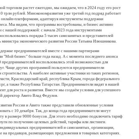
ой торговли растет ежегодно, мы ожидаем, что в 2024 году его рост
10 трлн рублей. Минэкономразвития уже третий год подряд работает
с онлайн-платформами, адаптируя инструменты поддержки
еса. Мы видим, что программы востребованы, и бизнес активно
и с нашей поддержкой: с начала 2023 года инструментами
воспользовались порядка 5 тысяч самозанятых и представителей
ль министра экономического развития России Татьяна Илюшникова.
ддержке предпринимателей вместе с нашими партнерами
 "Мой бизнес" больше года назад. А с момента последнего анонса
00 предпринимателей воспользовались этой возможностью для
луг. Чаще других программой пользуются предприниматели
и строительства. А наиболее активные участники из таких регионов,
ласти, Краснодарский край, республика Крым, города федерального
рг, а также Республика Татарстан. Предприниматели видят в нашей
нт для роста и развития. Вместе мы создаём условия для успешного
й директор Авито Влад Федулов.
звития России и Авито также представили обновленные условия
овать с 10 декабря. Так, до конца года предприниматели могут
у в размере 9000 бонусов. Для этого необходимо подключить тариф
слуги по получению целевых действий, тарифы или листинги.
индивидуальных предпринимателей и самозанятых, организации,
же на продавцов, размещающих предложения в товарных категориях.