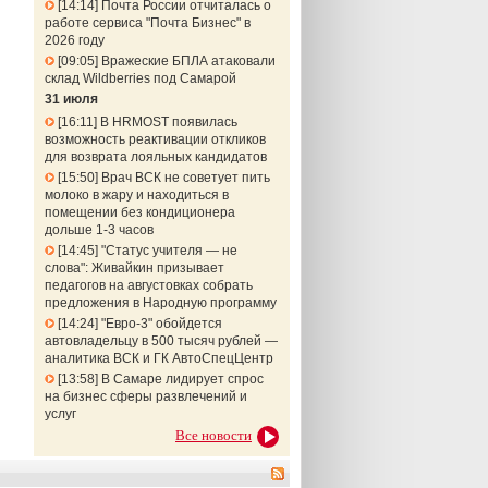
14:14
Почта России отчиталась о
работе сервиса "Почта Бизнес" в
2026 году
09:05
Вражеские БПЛА атаковали
склад Wildberries под Самарой
31 июля
16:11
В HRMOST появилась
возможность реактивации откликов
для возврата лояльных кандидатов
15:50
Врач ВСК не советует пить
молоко в жару и находиться в
помещении без кондиционера
дольше 1-3 часов
14:45
"Статус учителя — не
слова": Живайкин призывает
педагогов на августовках собрать
предложения в Народную программу
14:24
"Евро-3" обойдется
автовладельцу в 500 тысяч рублей —
аналитика ВСК и ГК АвтоСпецЦентр
13:58
В Самаре лидирует спрос
на бизнес сферы развлечений и
услуг
Все новости