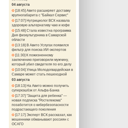
04 августа
18:45
Авито расширяет доставку
крупногабарита с "Байкал Сервис"
17:07
Нутрициолог ВСК назвала
здоровую альтернативу чаю и кофе
15:48
Стала известна программа
Дня физкультурника в Самарской
области
13:18
В Авито Услугах появился
фильтр для поиска ИИ-экспертов
11:30
К пожизненному
заключению приговорили мужчину,
который убил свидетеля по его делу
10:04
Улица Молодогвардейская в
Самаре может стать пешеходной
03 августа
18:13
На Авито можно получить
суперкэшбэк от Альфа-Банка
17:37
"Защита для ребенка" —
новая подписка "Ростелекома"
позаботится о кибербезопасности
подрастающего поколения
17:17
Эксперт ВСК рассказал, как
мошенники обманывают россиян с
ОСАГО