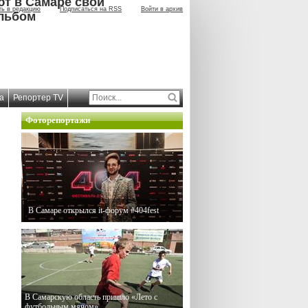
ют в Самаре свой
ть в редакцию
Подписаться на RSS
Войти в архив
льбом
а
Репортер TV
Фоторепортажи
В Самаре открылся it-форум #404fest
В Самарскую область пришло «Лето с
футбольным мячом»