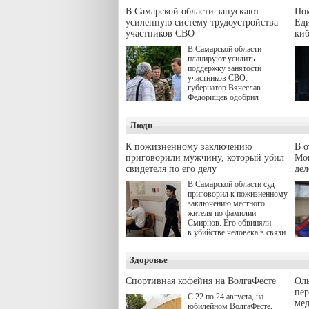
В Самарской области запускают
Пом
усиленную систему трудоустройства
Еди
участников СВО
киб
В Самарской области
планируют усилить
поддержку занятости
участников СВО:
губернатор Вячеслав
Федорищев одобрил
инициативы депутата
Самарской Губернской
Люди
Думы Александра
Живайкина, направленные
на трудоустройство и более
К пожизненному заключению
В 
спокойную адаптацию к
приговорили мужчину, который убил
Моц
мирной жизни.
свидетеля по его делу
дел
В Самарской области суд
приговорил к пожизненному
заключению местного
жителя по фамилии
Смирнов. Его обвиняли
в убийстве человека в связи
с выполнением
им общественного долга.
Здоровье
Спортивная кофейня на ВолгаФесте
Оль
пер
С 22 по 24 августа, на
ме
юбилейном ВолгаФесте,