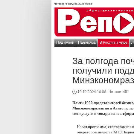
четверг, 6 августа 2026 07:55
Под лупой
Панорама
В России и мире
Л
За полгода по
получили подд
Минэкономраз
10.12.2024 16:08
Читали:
451
Почти 1000 представителей бизнес
Минэкономразвития и Авито по по
свои услуги и товары на платформ
Новая программа, стартовавшая в
оператором является АНО Национ