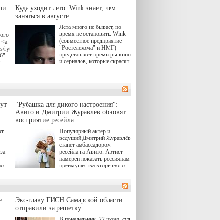
ли
Куда уходит лето: Wink знает, чем
заняться в августе
Лета много не бывает, но
время не остановить. Wink
вого
(совместное предприятие
 <a
"Ростелекома" и НМГ)
s/rytsari-
представляет премьеры кино
26"
и сериалов, которые скрасят
и
удлиняющиеся вечера
последнего летнего месяца.
атра
И пусть <a
href="https://wink.ru/series/kholod-
ма"
year-2026"
target="_blank">"Холод"
ут
"Рубашка для дикого настроения":
</a> (18+) останется только
вные
Авито и Дмитрий Журавлев обновят
на экране — весь август по
ли
восприятие ресейла
четвергам продолжат
выходить новые эпизоды
ют
Популярный актер и
сериала, в котором
ведущий Дмитрий Журавлёв
юк,
беспощадным возмездием в
станет амбассадором
ьма
духе графа Монте-Кристо
за
ресейла на Авито. Артист
занимается наша
намерен показать россиянам
современница.
по
преимущества вторичного
рынка и сделать покупку
, а
тобы
товаров с историей нормой
ов,
для современного и умного
тно,
человека.
лия
а"
й.
е
Экс-главу ГИСН Самарской области
отправили за решетку
ов
В понедельник, 22 июня, суд