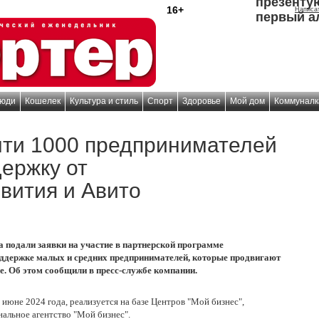
презенту
16+
Написа
первый а
юди
Кошелек
Культура и стиль
Спорт
Здоровье
Мой дом
Коммуналк
чти 1000 предпринимателей
ержку от
вития и Авито
а подали заявки на участие в партнерской программе
ддержке малых и средних предпринимателей, которые продвигают
е. Об этом сообщили в пресс-службе компании.
 июне 2024 года, реализуется на базе Центров "Мой бизнес",
альное агентство "Мой бизнес".