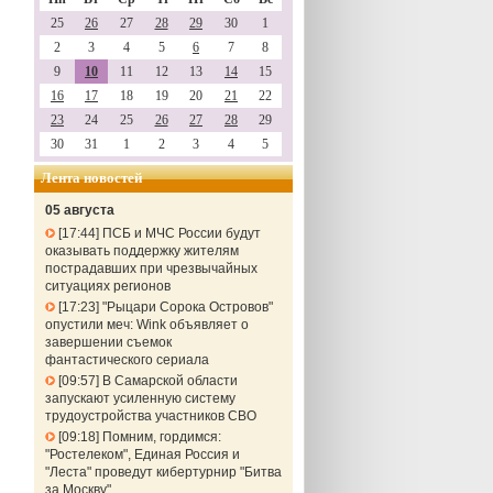
25
26
27
28
29
30
1
2
3
4
5
6
7
8
9
10
11
12
13
14
15
16
17
18
19
20
21
22
23
24
25
26
27
28
29
30
31
1
2
3
4
5
Лента новостей
05 августа
17:44
ПСБ и МЧС России будут
оказывать поддержку жителям
пострадавших при чрезвычайных
ситуациях регионов
17:23
"Рыцари Сорока Островов"
опустили меч: Wink объявляет о
завершении съемок
фантастического сериала
09:57
В Самарской области
запускают усиленную систему
трудоустройства участников СВО
09:18
Помним, гордимся:
"Ростелеком", Единая Россия и
"Леста" проведут кибертурнир "Битва
за Москву"