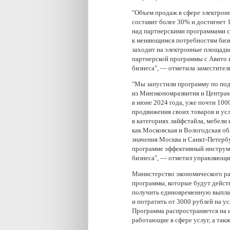
"Объем продаж в сфере электронн
составит более 30% и достигнет 
над партнерскими программами 
к меняющимся потребностям бизн
заходит на электронные площадк
партнерской программы с Авито 
бизнеса", — отметила заместите
"Мы запустили программу по по
из Минэкономразвития и Центрами
в июне 2024 года, уже почти 10
продвижения своих товаров и ус
в категориях лайфстайла, мебели 
как Московская и Вологодская об
значения Москва и Санкт-Петербу
программе эффективный инструме
бизнеса", — отметил управляющи
Министерство экономического ра
программы, которые будут действ
получить единовременную выплат
и потратить от 3000 рублей на у
Программа распространяется на 
работающие в сфере услуг, а так