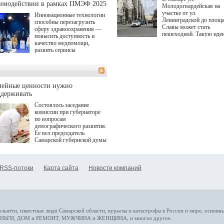
(сериалы "Комбинация",
аимодействии в рамках ПМЭФ 2025
Молодогвардейская на
снова здравствуйте!").
участке от ул.
Инновационные технологии
Ленинградской до площ
способны перезагрузить
Славы может стать
сферу здравоохранения —
пешеходной. Такую иде
повысить доступность и
озвучила министр
качество медпомощи,
градостроительной поли
развить сервисы
Самарской области
превентивной медицины.
Екатерина Семенова.
Однако сфера MedTech
сталкивается с
определенными барьерами.
К ним можно отнести
мейные ценности нужно
регуляторные ограничения,
ддерживать
этические вопросы,
Состоялось заседание
возникающие при работе с
комиссии при губернаторе
данными пациентов. Для
по вопросам
более динамичного роста
демографического развития.
проникновения инноваций в
Ее вел председатель
сегмент необходимо кросс-
Самарской губернской думы
отраслевое взаимодействие
Виктор Сазонов.
государства, медицинских
клиник и страховых
компаний. Об этом
RSS-потоки
Карта сайта
Новости компаний
рассказала Ольга Сорокина,
член Совета директоров
Страхового Дома ВСК в
ходе сессии "Развитие
медицинских технологий —
ключ к повышению
качества жизни" в рамках
ольятти,
известные люди
Самарской области, курьезы и катастрофы
в России и мире
, основн
ПМЭФ 2025. В дискуссии
НЬГИ
,
ДОМ и РЕМОНТ
,
МУЖЧИНА и ЖЕНЩИНА
, и многое
другое
.