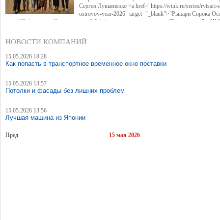
Сергея Лукьяненко <a href="https://wink.ru/series/rytsari-
ostrovov-year-2026" target="_blank">"Рыцари Сорока Ос
</a> (18+) для онлайн-кинотеатра Wink (совместное предприятие "Ростелекома" и НМ
Режиссером стал Ким Дружинин ("Злые люди", "28 панфиловцев" и другие). В ролях
Кошман, Полина Гухман, Вероника Устимова, Олег Савостюк, Святослав Рогожан, К
НОВОСТИ КОМПАНИЙ
Котрелев, Никита Кологривый, Елисей Чучилин, Александра Нестерова, Ника Жукова
другие. Родителей главных персонажей сыграют Михаил Пореченков, Александр Обла
15.05.2026 18:28
Дмитрий Куличков и Юлия Волкова.
Как попасть в транспортное временное окно поставки
15.05.2026 13:57
Потолки и фасады без лишних проблем
15.05.2026 13:56
Лучшая машина из Японии
Пред.
15 мая 2026