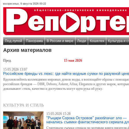
воскресенье, 9 августа 2026 00:22
Под лупой
Панорама
В России и мире
Люди
Кошелек
Культура и с
Архив материалов
Пред.
15 мая 2026
15.05.2026 13:07
Российские бренды vs люкс: где найти модные сумки по разумной цен
Вдохновляйтесь коллекциями мировых домов моды, а воплощайте образы с помощь
российских брендов — DBR, Deboro, Askent, Afina, Eleganzza и других марок, которы
доказывают: стиль, качество и доступность могут идти рука об руку.
КУЛЬТУРА И СТИЛЬ
15.05.2026 15:28
"Рыцари Сорока Островов" разоблачат зло —
начались съемки фантастического сериала дл
Стартовали съемки сериала по мотивам книги писателя-