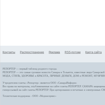
Контакты
Распространение
Реклама
RSS-потоки
Карта сайта
РЕПОРТЕР — первый таблоид родного города.
РЕПОРТЕР — это
самые громкие новости
Самары и Тольятти,
известные люди
Самарской 
МОДА, СТИЛЬ
,
ЗДОРОВЬЕ и КРАСОТА
,
ЛИЧНЫЕ ДЕНЬГИ
,
ДОМ и РЕМОНТ
,
МУЖЧИН
Учредителем газеты «Репортер» является ООО «СамараИнформ»
Все права на материалы, опубликованные на сайте газеты
РЕПОРТЕР
. САМАРА защищены. 
гиперссылкой на сайт газеты РЕПОРТЕР. При цитировании в печатных и электронных С
Техническая поддержка - ООО «Медиасервис»