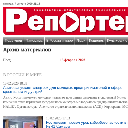
пятница, 7 августа 2026 21:14
Под лупой
Панорама
В России и мире
Люди
Кошелек
Культура и с
Архив материалов
Пред.
13 февраля 2026
В РОССИИ И МИРЕ
13.02.2026 18:03
Авито запускает спецтрек для молодых предпринимателей в сфере
креативных индустрий
Авито Услуги поможет молодым талантам превратить увлечение в системный бизнес
компания стала партнером федерального конкурса молодежного предпринимательства
НАШЕ". Организаторы: Агентство стратегических инициатив (АСИ), Корпорация МС
"Молодежная предпринимательская инициатива". Команда Авито Услуг обеспечит экс
сопровождение участников на этапах конкурса — от разработки концепции до первых 
13.02.2026 17:33
Ростелеком провел урок кибербезопасности в
№ 41 Самары