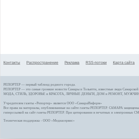
Контакты
Распространение
Реклама
RSS-потоки
Карта сайта
РЕПОРТЕР — первый таблоид родного города.
РЕПОРТЕР — это
самые громкие новости
Самары и Тольятти,
известные люди
Самарской 
МОДА, СТИЛЬ
,
ЗДОРОВЬЕ и КРАСОТА
,
ЛИЧНЫЕ ДЕНЬГИ
,
ДОМ и РЕМОНТ
,
МУЖЧИН
Учредителем газеты «Репортер» является ООО «СамараИнформ»
Все права на материалы, опубликованные на сайте газеты
РЕПОРТЕР
. САМАРА защищены. 
гиперссылкой на сайт газеты РЕПОРТЕР. При цитировании в печатных и электронных С
Техническая поддержка - ООО «Медиасервис»