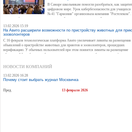
В Самаре школьникам помогли разобраться, как защитит
цифровом мире. Урок кибербезопасности для учащихся
№ 41 "Гармония" организовала компания "Ростелеком".
прошла в формате живого диалога, с разбором реальных ситуаций, с которыми подро
могут столкнуться каждый день.
13.02.2026 15:19
На Авито расширили возможности по пристройству животных для прию
зооволонтеров
С 16 февраля технологическая платформа Авито увеличивает лимиты на размещения
объявлений о пристройстве животных для приютов и зооволонтеров, прошедших
верификацию. У обычных пользователей при этом появятся лимиты на размещение
объявлений "в добрые руки" — так снижается вероятность дублирования информации,
животных повышается шанс быстрее найти хозяина.
НОВОСТИ КОМПАНИЙ
13.02.2026 16:28
Почему стоит выбрать журнал Москвичка
Пред.
13 февраля 2026