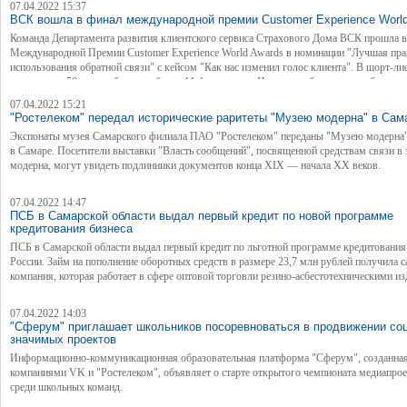
07.04.2022 15:37
ВСК вошла в финал международной премии Customer Experience Worl
Команда Департамента развития клиентского сервиса Страхового Дома ВСК прошла 
Международной Премии Customer Experience World Awards в номинации "Лучшая пра
использования обратной связи" с кейсом "Как нас изменил голос клиента". В шорт-ли
конкурса из 50 заявок было отобрано 11 финалистов. Итоговое объявление победител
состоится 20 апреля.
07.04.2022 15:21
"Ростелеком" передал исторические раритеты "Музею модерна" в Сам
Экспонаты музея Самарского филиала ПАО "Ростелеком" переданы "Музею модерна
в Самаре. Посетители выставки "Власть сообщений", посвященной средствам связи в 
модерна, могут увидеть подлинники документов конца XIX — начала ХХ веков.
07.04.2022 14:47
ПСБ в Самарской области выдал первый кредит по новой программе
кредитования бизнеса
ПСБ в Самарской области выдал первый кредит по льготной программе кредитования
России. Займ на пополнение оборотных средств в размере 23,7 млн рублей получила 
компания, которая работает в сфере оптовой торговли резино-асбестотехническими и
07.04.2022 14:03
"Сферум" приглашает школьников посоревноваться в продвижении со
значимых проектов
Информационно-коммуникационная образовательная платформа "Сферум", созданна
компаниями VK и "Ростелеком", объявляет о старте открытого чемпионата медиапро
среди школьных команд.