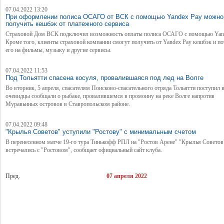
07.04.2022 13:20
При оформлении полиса ОСАГО от ВСК с помощью Yandex Pay можно
получить кешбэк от платежного сервиса
Страховой Дом ВСК подключил возможность оплаты полиса ОСАГО с помощью Yand
Кроме того, клиенты страховой компании смогут получить от Yandex Pay кешбэк и по
его на фильмы, музыку и другие сервисы.
07.04.2022 11:53
Под Тольятти спасена косуля, провалившаяся под лед на Волге
Во вторник, 5 апреля, спасателям Поисково-спасательного отряда Тольятти поступил 
очевидцы сообщали о рыбаке, провалившемся в промоину на реке Волге напротив
Муравьиных островов в Ставропольском районе.
07.04.2022 09:48
"Крылья Советов" уступили "Ростову" с минимальным счетом
В перенесенном матче 19-го тура Тинькофф РПЛ на "Ростов Арене" "Крылья Советов
встречались с "Ростовом", сообщает официальный сайт клуба.
Пред.
07 апреля 2022