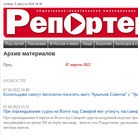
четверг, 6 августа 2026 18:36
Под лупой
Панорама
В России и мире
Люди
Кошелек
Культура и с
Архив материалов
Пред.
07 апреля 2022
НОВОСТИ
07.04.2022 16:49
Болельщики смогут бесплатно посетить матч "Крыльев Советов" с "У
07.04.2022 15:51
При опрокидывании судна на Волге под Самарой мог утонуть пассажи
При опрокидывании 4 апреля на Волге под Самарой судна на воздушной подушке про
находившийся во время ЧП на борту пассажир - житель села Рождествено, рассказыв
местные жители.