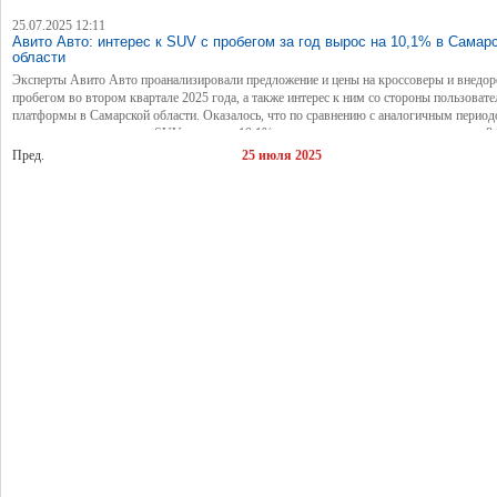
25.07.2025 12:11
Авито Авто: интерес к SUV с пробегом за год вырос на 10,1% в Самар
области
Эксперты Авито Авто проанализировали предложение и цены на кроссоверы и внедо
пробегом во втором квартале 2025 года, а также интерес к ним со стороны пользовате
платформы в Самарской области. Оказалось, что по сравнению с аналогичным перио
прошлого года интерес к SUV вырос на 10,1%, а их средняя стоимость снизилась на 8
составила 1 413 900 рублей.
Пред.
25 июля 2025