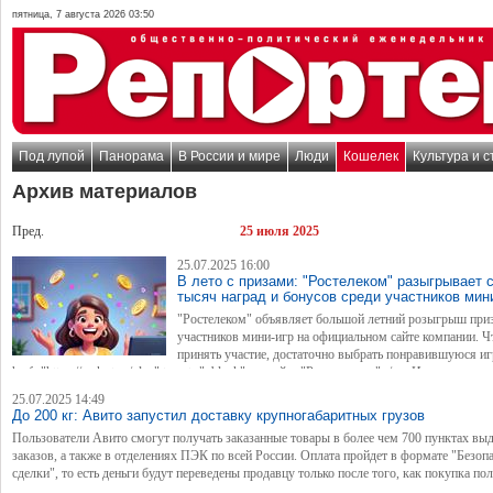
пятница, 7 августа 2026 03:50
Под лупой
Панорама
В России и мире
Люди
Кошелек
Культура и с
Архив материалов
Пред.
25 июля 2025
25.07.2025 16:00
В лето с призами: "Ростелеком" разыгрывает 
тысяч наград и бонусов среди участников мин
"Ростелеком" объявляет большой летний розыгрыш приз
участников мини-игр на официальном сайте компании. 
принять участие, достаточно выбрать понравившуюся иг
href="https://msk.rt.ru/play" target="_blank">на сайте "Ростелекома"</a>. Играть могут 
абоненты компании, но и все желающие.
25.07.2025 14:49
До 200 кг: Авито запустил доставку крупногабаритных грузов
Пользователи Авито смогут получать заказанные товары в более чем 700 пунктах вы
заказов, а также в отделениях ПЭК по всей России. Оплата пройдет в формате "Безоп
сделки", то есть деньги будут переведены продавцу только после того, как покупка пол