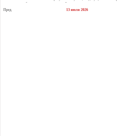
хладнокровие бывшего игрока самарской структуры перевернули игру с ног на голову
Пред.
13 июля 2026