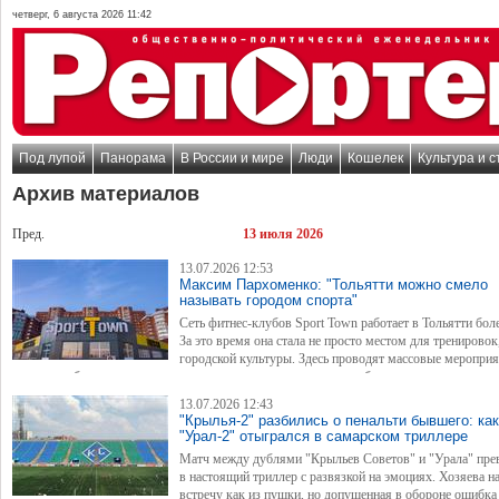
четверг, 6 августа 2026 11:42
Под лупой
Панорама
В России и мире
Люди
Кошелек
Культура и с
Архив материалов
Пред.
13 июля 2026
13.07.2026 12:53
Максим Пархоменко: "Тольятти можно смело
называть городом спорта"
Сеть фитнес-клубов Sport Town работает в Тольятти боле
За это время она стала не просто местом для тренировок
городской культуры. Здесь проводят массовые мероприя
которые собирают тысячи человек, сотрудничают с крупными брендами и стараются с
спорт привычкой для горожан.
13.07.2026 12:43
"Крылья-2" разбились о пенальти бывшего: как
"Урал-2" отыгрался в самарском триллере
Матч между дублями "Крыльев Советов" и "Урала" пре
в настоящий триллер с развязкой на эмоциях. Хозяева н
встречу как из пушки, но допущенная в обороне ошибка