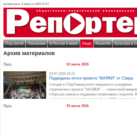
воскресенье, 9 августа 2026 07:07
Под лупой
Панорама
В России и мире
Люди
Кошелек
Культура и с
Архив материалов
Пред.
03 июля 2026
03.07.2026 19:22
Подведены итоги проекта "МАЯКИ" от Сбера
Сегодня в СберУниверситете завершился суперфинал
студенческого проекта "МАЯКИ" — совместной инициа
Сбера для поиска и поддержки талантливых студентов. 
сезоне заявки на участие подали более 6000 студентов из
городов, до очного этапа с деловой игрой дошли 300 человек, а по итогам суперфина
Пред.
03 июля 2026
определило 100 победителей и 85 призёров.