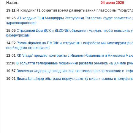
Назад.
04 июня 2026
19:11
ИТ-холдинг Т1 сократил время развертывания платформы "Модус" д
16:25
ИТ-холдинг Т1 и Минцифры Республики Татарстан будут совместно
здравоохранения
15:05
Страховой Дом ВСК и BI.ZONE объединят усилия, чтобы повысить у
киберугрозам
14:02
Роман Фролов на ПМЭФ: инструменты инфобеза минимизируют риск
необходимо страхование
12:01
ХК "Лада" продлил контракты с Иваном Романовым и Николаем Ма
11:18
В Тольятти телефонные мошенники развели ребенка на 3,4 млн ру
10:57
Вячеслав Федорищев подписал инвестиционное соглашение с не
10:01
Диана Шнайдер обыграла первую ракетку мира и вышла в полуфина