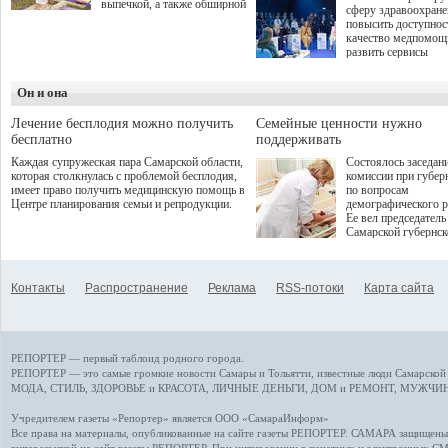
выпечкой, а также обширной
сферу здравоохран
оздоровительной
повысить доступнос
программой. Спортивный
качество медпомощ
дебют пришёлся на начало
развить сервисы
летнего сезона. Команда
превентивной меди
сети кофеен ввела активную
Однако сфера MedT
деятельность в жизни для
Он и она
сталкивается с
гостей и самарцев.
определенными бар
К ним можно отнес
Лечение бесплодия можно получить
Семейные ценности нужно
регуляторные огран
бесплатно
поддерживать
этические вопросы,
Каждая супружеская пара Самарской области,
Состоялось заседан
возникающие при ра
которая столкнулась с проблемой бесплодия,
комиссии при губер
данными пациентов
имеет право получить медицинскую помощь в
по вопросам
более динамичного 
Центре планирования семьи и репродукции.
демографического р
проникновения инн
Ее вел председатель
сегмент необходимо
Самарской губернс
отраслевое взаимод
Виктор Сазонов.
государства, медиц
клиник и страховых
компаний. Об этом
Контакты
Распространение
Реклама
RSS-потоки
Карта сайта
рассказала Ольга С
член Совета директ
Страхового Дома В
ходе сессии "Развит
медицинских техно
РЕПОРТЕР — первый таблоид родного города.
ключ к повышению
качества жизни" в 
РЕПОРТЕР — это
самые громкие новости
Самары и Тольятти,
известные люди
Самарской 
ПМЭФ 2025. В дис
МОДА, СТИЛЬ
,
ЗДОРОВЬЕ и КРАСОТА
,
ЛИЧНЫЕ ДЕНЬГИ
,
ДОМ и РЕМОНТ
,
МУЖЧИН
также приняли учас
Министр здравоохр
Учредителем газеты «Репортер» является ООО «СамараИнформ»
РФ Михаил Мурашк
Все права на материалы, опубликованные на сайте газеты
РЕПОРТЕР
. САМАРА защищены. 
представители