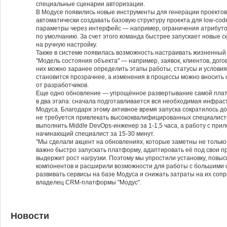
специальные сценарии авторизации.
В Модусе появились новые инструменты для генерации проектов
автоматически создавать базовую структуру проекта для low-cod
параметры через интерфейс — например, ограничения атрибутов
по умолчанию. За счет этого команда быстрее запускает новые 
на ручную настройку.
Также в системе появилась возможность настраивать жизненный
"Модель состояния объекта" — например, заявок, клиентов, дого
них можно заранее определить этапы работы, статусы и условия
становится прозрачнее, а изменения в процессы можно вносить
от разработчиков.
Еще одно обновление — упрощённое развертывание самой плат
в два этапа: сначала подготавливается вся необходимая инфрас
Модуса. Благодаря этому активное время запуска сократилось до 
не требуется привлекать высококвалифицированных специалист
выполнить Middle DevOps-инженер за 1-1,5 часа, а работу с пр
начинающий специалист за 15-30 минут.
"Мы сделали акцент на обновлениях, которые заметны не только
важно быстро запускать платформу, адаптировать её под свои п
выдержит рост нагрузки. Поэтому мы упростили установку, повы
компонентов и расширили возможности для работы с большими 
развивать сервисы на базе Модуса и снижать затраты на их соп
владелец CRM-платформы "Модус".
Новости