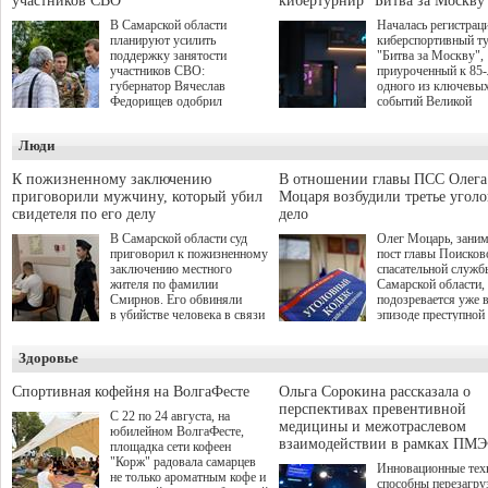
участников СВО
кибертурнир "Битва за Москву
В Самарской области
Началась регистрац
планируют усилить
киберспортивный т
поддержку занятости
"Битва за Москву",
участников СВО:
приуроченный к 85
губернатор Вячеслав
одного из ключевы
Федорищев одобрил
событий Великой
инициативы депутата
Отечественной войн
Самарской Губернской
Организаторами
Люди
Думы Александра
соревнования по он
Живайкина, направленные
игре "Мир танков"
на трудоустройство и более
выступили "Ростеле
К пожизненному заключению
В отношении главы ПСС Олега
спокойную адаптацию к
партия "Единая Рос
приговорили мужчину, который убил
Моцаря возбудили третье угол
мирной жизни.
игровая студия "Лес
свидетеля по его делу
дело
Музей Победы.
В Самарской области суд
Олег Моцарь, зани
приговорил к пожизненному
пост главы Поисков
заключению местного
спасательной служб
жителя по фамилии
Самарской области,
Смирнов. Его обвиняли
подозревается уже 
в убийстве человека в связи
эпизоде преступной
с выполнением
деятельности. Возб
им общественного долга.
третье уголовное де
Здоровье
о превышении полн
а сам он находится
Спортивная кофейня на ВолгаФесте
Ольга Сорокина рассказала о
перспективах превентивной
С 22 по 24 августа, на
медицины и межотраслевом
юбилейном ВолгаФесте,
взаимодействии в рамках ПМЭ
площадка сети кофеен
"Корж" радовала самарцев
Инновационные тех
не только ароматным кофе и
способны перезагру