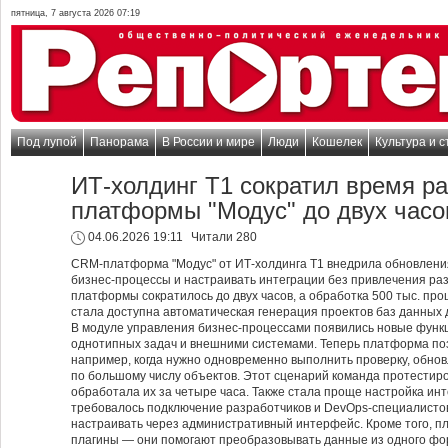
пятница, 7 августа 2026 07:19
Под лупой
Панорама
В России и мире
Люди
Кошелек
Культура и с
ИТ-холдинг Т1 сократил время р
платформы "Модус" до двух часо
04.06.2026 19:11
Читали 280
CRM-платформа "Модус" от ИТ-холдинга Т1 внедрила обновлени
бизнес-процессы и настраивать интеграции без привлечения раз
платформы сократилось до двух часов, а обработка 500 тыс. проц
стала доступна автоматическая генерация проектов баз данных д
В модуле управления бизнес-процессами появились новые функ
однотипных задач и внешними системами. Теперь платформа по
например, когда нужно одновременно выполнить проверку, обно
по большому числу объектов. Этот сценарий команда протестиро
обработала их за четыре часа. Также стала проще настройка инт
требовалось подключение разработчиков и DevOps-специалисто
настраивать через административный интерфейс. Кроме того, 
плагины — они помогают преобразовывать данные из одного фор