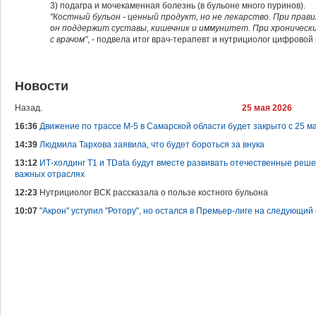
3) подагра и мочекаменная болезнь (в бульоне много пуринов).
"Костный бульон - ценный продукт, но не лекарство. При пра
он поддержит суставы, кишечник и иммунитет. При хроническ
с врачом"
, - подвела итог врач-терапевт и нутрициолог цифровой
Новости
Назад.
25 мая 2026
16:36
Движение по трассе М-5 в Самарской области будет закрыто с 25 м
14:39
Людмила Тархова заявила, что будет бороться за внука
13:12
ИТ-холдинг T1 и TData будут вместе развивать отечественные реш
важных отраслях
12:23
Нутрициолог ВСК рассказала о пользе костного бульона
10:07
"Акрон" уступил "Ротору", но остался в Премьер-лиге на следующий с