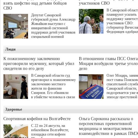
взять шефство над детьми бойцов
участников СВО
СВО
В Самарской област
планируют усилить
Депутат Самарской
поддержку занятост
губернской думы Александр
участников СВО:
Живайкин выступил с
губернатор Вячесла
инициативой системной
Федорищев одобри
поддержки детей участников
инициативы депутат
специальной военной
Самарской Губернс
операции через спортивные
Думы Александра
секции. Он озвучил ее на
Люди
Живайкина, направ
стратегической сессии
на трудоустройство 
"Помощь фронту и семьям
спокойную адаптац
участников СВО", которая
К пожизненному заключению
В отношении главы ПСС Олега
мирной жизни.
прошла в Отрадном 7
приговорили мужчину, который убил
Моцаря возбудили третье угол
августа.
свидетеля по его делу
дело
В Самарской области суд
Олег Моцарь, зани
приговорил к пожизненному
пост главы Поисков
заключению местного
спасательной служб
жителя по фамилии
Самарской области,
Смирнов. Его обвиняли
подозревается уже 
в убийстве человека в связи
эпизоде преступной
с выполнением
деятельности. Возб
им общественного долга.
третье уголовное де
Здоровье
о превышении полн
а сам он находится
Спортивная кофейня на ВолгаФесте
Ольга Сорокина рассказала о
перспективах превентивной
С 22 по 24 августа, на
медицины и межотраслевом
юбилейном ВолгаФесте,
взаимодействии в рамках ПМЭ
площадка сети кофеен