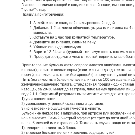
Лучшие кости для приготовления - бараньи голени, говяжьи хвост
Главное - наличие хрящей и соединительной ткани, именно они д
"пустой" отвар.
Правила приготовления:
Залейте кости холодной фильтрованной водой.
Добавьте 1-2 ст. ложки яблочного уксуса или лимона на 4 л
минералы.
Оставьте на 1 час при комнатной температуре.
Доведите до кипения, снимите пену.
Убавьте огонь до минимума.
Варите 12-24 часа (куриный - минимум шесть-восемь часов
Процедите, отделите мясо от костей, верните мясо обрат
Приготовление бульона часто сопровождается ошибками: кипятит
и горчит), солить в начале варки (солите за час-два до ее окончан
горечь), использовать кости без хрящей (не получите нужной пит
Пить (есть) костный бульон лучше начинать со 100 мл в день, н
желудочно-кишечного тракта. Стандартная порция - один стакан 
натощак, за 20-30 минут до завтрака, либо между приемами пищ
водой 1:1. Ощутимый результат вы заметите через две-четыре н
1) увлажнение кожи,
2) уменьшение утренней скованности суставов,
3) исчезновение ощущения тяжести в животе.
Бульон - не лекарство. Например, при артрозе или воспалении к
но не вылечит. Самый быстрый эффект (от трех до пяти дней) о
после болезней или отравлений. Также есть случаи, когда не стои
1) аллергия на животный белок,
2) тяжелые болезни печени и желчевыводящих путей,