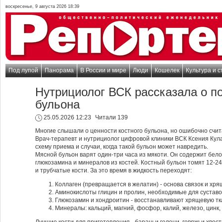
воскресенье, 9 августа 2026 18:39
Под лупой
Панорама
В России и мире
Люди
Кошелек
Культура и с
Нутрициолог ВСК рассказала о по
бульона
25.05.2026 12:23
Читали 139
Многие слышали о ценности костного бульона, но ошибочно счит
Врач-терапевт и нутрициолог цифровой клиники ВСК Ксения Кула
схему приема и случаи, когда такой бульон может навредить.
Мясной бульон варят один-три часа из мякоти. Он содержит бело
глюкозамина и минералов из костей. Костный бульон томят 12-24
и трубчатые кости. За это время в жидкость переходят:
Коллаген (превращается в желатин) - основа связок и хря
Аминокислоты глицин и пролин, необходимые для суставов
Глюкозамин и хондроитин - восстанавливают хрящевую тк
Минералы: кальций, магний, фосфор, калий, железо, цинк,