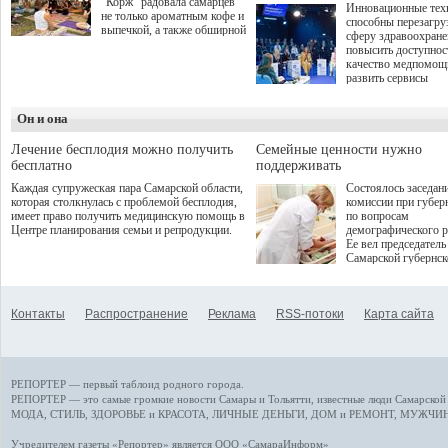
"Корж" радовала самарцев
Инновационные тех
не только ароматным кофе и
способны перезагру
выпечкой, а также обширной
сферу здравоохран
оздоровительной
повысить доступнос
программой. Спортивный
качество медпомощ
дебют пришёлся на начало
развить сервисы
летнего сезона. Команда
превентивной меди
сети кофеен ввела активную
Однако сфера MedT
деятельность в жизни для
Он и она
сталкивается с
гостей и самарцев.
определенными бар
К ним можно отнес
Лечение бесплодия можно получить
Семейные ценности нужно
регуляторные огран
бесплатно
поддерживать
этические вопросы,
Каждая супружеская пара Самарской области,
Состоялось заседан
возникающие при ра
которая столкнулась с проблемой бесплодия,
комиссии при губер
данными пациентов
имеет право получить медицинскую помощь в
по вопросам
более динамичного 
Центре планирования семьи и репродукции.
демографического р
проникновения инн
Ее вел председатель
сегмент необходимо
Самарской губернс
отраслевое взаимод
Виктор Сазонов.
государства, медиц
клиник и страховых
компаний. Об этом
Контакты
Распространение
Реклама
RSS-потоки
Карта сайта
рассказала Ольга С
член Совета директ
Страхового Дома В
ходе сессии "Развит
медицинских техно
РЕПОРТЕР — первый таблоид родного города.
ключ к повышению
качества жизни" в 
РЕПОРТЕР — это
самые громкие новости
Самары и Тольятти,
известные люди
Самарской 
ПМЭФ 2025. В дис
МОДА, СТИЛЬ
,
ЗДОРОВЬЕ и КРАСОТА
,
ЛИЧНЫЕ ДЕНЬГИ
,
ДОМ и РЕМОНТ
,
МУЖЧИН
также приняли учас
Министр здравоохр
Учредителем газеты «Репортер» является ООО «СамараИнформ»