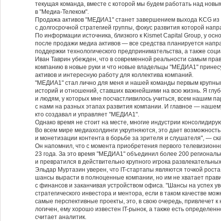
текущая команда, вместе с которой мы будем работать над новы
в "Медиа-Телеком".
Продажа активов "МЕДИА1" станет завершением выхода KCG из 
с долгосрочной стратегией группы, фокус развития которой нап
По информации источника, близкого к Kismet Capital Group, у о
после продажи медиа активов — все средства планируется напр
поддержки технологического предпринимательства, а также соци
Иван Таврин убежден, что в современной реальности самым пр
компанию в новые руки и что новые владельцы "МЕДИА1" принес
активов и интересную работу для коллектива компаний.
"МЕДИА1" стал лично для меня и нашей команды первым крупны
историй и отношений, ставших важнейшими на всю жизнь. Я глуб
и людям, у которых мне посчастливилось учиться, всем нашим па
с нами на разных этапах развития компании. И главное — нашем
кто создавал и управляет "МЕДИА1".
Однако время не стоит на месте, многие индустрии консолидирую
Во всем мире медиахолдинги укрупняются, это дает возможност
и монетизации контента в борьбе за зрителя и слушателя", — ск
Он напомнил, что с момента приобретения первого телевизионно
23 года. За это время "МЕДИА1" объединил более 200 регионал
и превратился в действительно крупного игрока развлекательны
Эльдар Муртазин уверен, что IT-стартапы являются точкой роста
шансы вырасти в полноценные компании, но им не хватает прав
с финансов и заканчивая устройством офиса. "Шансы на успех у
стратегического инвестора и ментора, если в таком качестве мо
самые перспективные проекты, это, в свою очередь, привлечет к
логичен, ему хорошо известен IT-рынок, а также есть определен
считает аналитик.