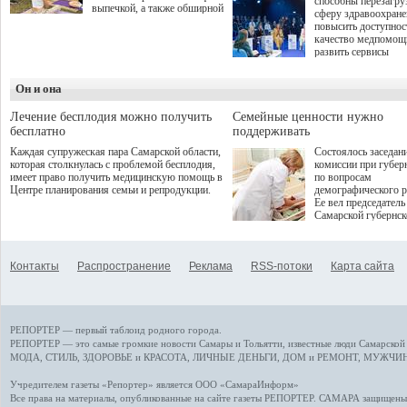
способны перезагру
выпечкой, а также обширной
сферу здравоохран
оздоровительной
повысить доступнос
программой. Спортивный
качество медпомощ
дебют пришёлся на начало
развить сервисы
летнего сезона. Команда
превентивной меди
сети кофеен ввела активную
Однако сфера MedT
деятельность в жизни для
Он и она
сталкивается с
гостей и самарцев.
определенными бар
К ним можно отнес
Лечение бесплодия можно получить
Семейные ценности нужно
регуляторные огран
бесплатно
поддерживать
этические вопросы,
Каждая супружеская пара Самарской области,
Состоялось заседан
возникающие при ра
которая столкнулась с проблемой бесплодия,
комиссии при губер
данными пациентов
имеет право получить медицинскую помощь в
по вопросам
более динамичного 
Центре планирования семьи и репродукции.
демографического р
проникновения инн
Ее вел председатель
сегмент необходимо
Самарской губернс
отраслевое взаимод
Виктор Сазонов.
государства, медиц
клиник и страховых
компаний. Об этом
Контакты
Распространение
Реклама
RSS-потоки
Карта сайта
рассказала Ольга С
член Совета директ
Страхового Дома В
ходе сессии "Развит
медицинских техно
РЕПОРТЕР — первый таблоид родного города.
ключ к повышению
качества жизни" в 
РЕПОРТЕР — это
самые громкие новости
Самары и Тольятти,
известные люди
Самарской 
ПМЭФ 2025. В дис
МОДА, СТИЛЬ
,
ЗДОРОВЬЕ и КРАСОТА
,
ЛИЧНЫЕ ДЕНЬГИ
,
ДОМ и РЕМОНТ
,
МУЖЧИН
также приняли учас
Министр здравоохр
Учредителем газеты «Репортер» является ООО «СамараИнформ»
РФ Михаил Мурашк
Все права на материалы, опубликованные на сайте газеты
РЕПОРТЕР
. САМАРА защищены. 