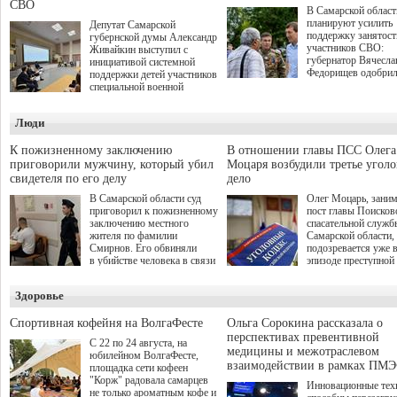
СВО
В Самарской област
планируют усилить
Депутат Самарской
поддержку занятост
губернской думы Александр
участников СВО:
Живайкин выступил с
губернатор Вячесла
инициативой системной
Федорищев одобри
поддержки детей участников
инициативы депутат
специальной военной
Самарской Губернс
операции через спортивные
Думы Александра
секции. Он озвучил ее на
Люди
Живайкина, направ
стратегической сессии
на трудоустройство 
"Помощь фронту и семьям
спокойную адаптац
участников СВО", которая
К пожизненному заключению
В отношении главы ПСС Олега
мирной жизни.
прошла в Отрадном 7
приговорили мужчину, который убил
Моцаря возбудили третье угол
августа.
свидетеля по его делу
дело
В Самарской области суд
Олег Моцарь, зани
приговорил к пожизненному
пост главы Поисков
заключению местного
спасательной служб
жителя по фамилии
Самарской области,
Смирнов. Его обвиняли
подозревается уже 
в убийстве человека в связи
эпизоде преступной
с выполнением
деятельности. Возб
им общественного долга.
третье уголовное де
Здоровье
о превышении полн
а сам он находится
Спортивная кофейня на ВолгаФесте
Ольга Сорокина рассказала о
перспективах превентивной
С 22 по 24 августа, на
медицины и межотраслевом
юбилейном ВолгаФесте,
взаимодействии в рамках ПМЭ
площадка сети кофеен
"Корж" радовала самарцев
Инновационные тех
не только ароматным кофе и