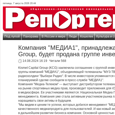
пятница, 7 августа 2026 20:44
Под лупой
Панорама
В России и мире
Люди
Кошелек
Культура и с
Компания "МЕДИА1", принадлежащ
Group, будет продана группе инв
14.08.2024 16:19
Читали 568
Kismet Capital Group (KCG) заключила соглашение с группой инв
группы компаний "МЕДИА1", объединяющей телеканалы "МУЗ-ТВ",
радиохолдинг "Выбери Радио". В числе инвесторов упоминается 
планируемой сделке сообщили в пресс-службе "МЕДИА1".
Компания "Медиа-Телеком" — выступает дистрибутором телекана
на рынке спортивных медиа прав, производит приложения для iO
в медиасфере. Ее участниками являются: Национальная Медиа Гр
менеджмента. Компания уже стала активным участником рынка п
наращивать свои активы в будущем.
"Мы видим и ценим те успехи, которых добился менеджмент "МЕД
качественного медиапродукта для пользователей. И как новый 
в дальнейшем развитии бизнеса компании. Основной ценностью в