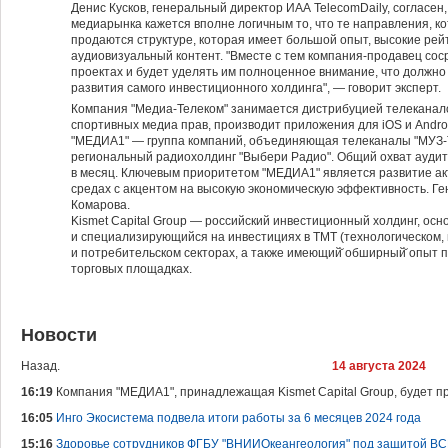
Денис Кусков, генеральный директор ИАА TelecomDaily, согласен,
медиарынка кажется вполне логичным то, что те направления, к
продаются структуре, которая имеет большой опыт, высокие рейт
аудиовизуальный контент. "Вместе с тем компания-продавец сос
проектах и будет уделять им полноценное внимание, что должно
развития самого инвестиционного холдинга", — говорит эксперт.
Компания "Медиа-Телеком" занимается дистрибуцией телеканалов
спортивных медиа прав, производит приложения для iOS и Andro
"МЕДИА1" — группа компаний, объединяющая телеканалы "МУЗ-ТВ
региональный радиохолдинг "Выбери Радио". Общий охват аудит
в месяц. Ключевым приоритетом "МЕДИА1" является развитие ак
средах с акцентом на высокую экономическую эффективность. 
Комарова.
Kismet Capital Group — российский инвестиционный холдинг, осн
и специализирующийся на инвестициях в ТМТ (технологическом,
и потребительском секторах, а также имеющий̆ обширный̆ опыт
торговых площадках.
Новости
Назад.
14 августа 2024
16:19
Компания "МЕДИА1", принадлежащая Kismet Capital Group, будет п
16:05
Инго Экосистема подвела итоги работы за 6 месяцев 2024 года
15:16
Здоровье сотрудников ФГБУ "ВНИИОкеангеология" под защитой ВС