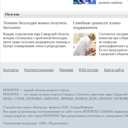
дебют пришёлся на начало
развить сервисы
летнего сезона. Команда
превентивной меди
сети кофеен ввела активную
Однако сфера MedT
деятельность в жизни для
Он и она
сталкивается с
гостей и самарцев.
определенными бар
К ним можно отнес
Лечение бесплодия можно получить
Семейные ценности нужно
регуляторные огран
бесплатно
поддерживать
этические вопросы,
Каждая супружеская пара Самарской области,
Состоялось заседан
возникающие при ра
которая столкнулась с проблемой бесплодия,
комиссии при губер
данными пациентов
имеет право получить медицинскую помощь в
по вопросам
более динамичного 
Центре планирования семьи и репродукции.
демографического р
проникновения инн
Ее вел председатель
сегмент необходимо
Самарской губернс
отраслевое взаимод
Виктор Сазонов.
государства, медиц
клиник и страховых
компаний. Об этом
Контакты
Распространение
Реклама
RSS-потоки
Карта сайта
рассказала Ольга С
член Совета директ
Страхового Дома В
ходе сессии "Развит
медицинских техно
РЕПОРТЕР — первый таблоид родного города.
ключ к повышению
качества жизни" в 
РЕПОРТЕР — это
самые громкие новости
Самары и Тольятти,
известные люди
Самарской 
ПМЭФ 2025. В дис
МОДА, СТИЛЬ
,
ЗДОРОВЬЕ и КРАСОТА
,
ЛИЧНЫЕ ДЕНЬГИ
,
ДОМ и РЕМОНТ
,
МУЖЧИН
также приняли учас
Министр здравоохр
Учредителем газеты «Репортер» является ООО «СамараИнформ»
РФ Михаил Мурашк
Все права на материалы, опубликованные на сайте газеты
РЕПОРТЕР
. САМАРА защищены. 
представители
гиперссылкой на сайт газеты РЕПОРТЕР. При цитировании в печатных и электронных С
Государственной Д
Общественной пала
Техническая поддержка - ООО «Медиасервис»
Аппарата Правитель