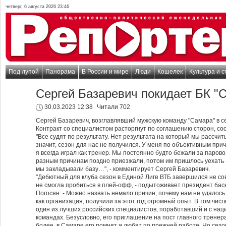
четверг, 6 августа 2026 23:46
Под лупой
Панорама
В России и мире
Люди
Кошелек
Культура и с
Сергей Базаревич покидает БК "
30.03.2023 12:38
Читали 702
Сергей Базаревич, возглавлявший мужскую команду "Самара" в се
Контракт со специалистом расторгнут по соглашению сторон, со
"Все судят по результату. Нет результата на который мы рассчи
значит, сезон для нас не получился. У меня по объективным прич
я всегда играл как тренер. Мы постоянно будто бежали за парово
разным причинам поздно приезжали, потом им пришлось уехать — 
мы закладывали базу…", - комментирует Сергей Базаревич.
"Дебютный для клуба сезон в Единой Лиге ВТБ завершился не сов
не смогла пробиться в плей-офф, - подытоживает президент бас
Погосян. - Можно назвать немало причин, почему нам не удалось 
как организация, получили за этот год огромный опыт. В том чис
один из лучших российских специалистов, поработавший и с нац
командах. Безусловно, его приглашение на пост главного тренер
более, в Самаре его помнят и любят по прежней работе. Но сез