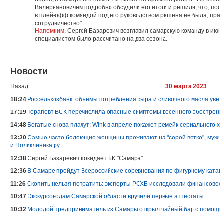
Валериановичем подробно обсудили его итоги и решили, что, по
в плей-офф командой под его руководством решена не была, пр
сотрудничество".
Напомним
, Сергей Базаревич возглавил самарскую команду в ию
специалистом было рассчитано на два сезона.
Новости
Назад.
30 марта 2023
18:24
Россельхозбанк: объёмы потребления сыра и сливочного масла уве
17:19
Терапевт ВСК перечислила опасные симптомы весеннего обострен
14:48
Богатые снова плачут: Wink в апреле покажет ремейк сериального 
13:20
Самые часто болеющие женщины проживают на "серой ветке", мужч
и Поликлиника.ру
12:38
Сергей Базаревич покидает БК "Самара"
12:36
В Самаре пройдут Всероссийские соревнования по фигурному ката
11:26
Скопить нельзя потратить: эксперты РСХБ исследовали финансов
10:47
Экскурсоводам Самарской области вручили первые аттестаты
10:32
Молодой предприниматель из Самары открыл чайный бар с помощь