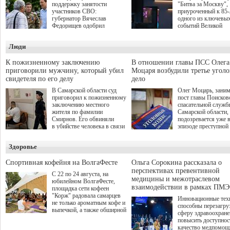
поддержку занятости
"Битва за Москву",
участников СВО:
приуроченный к 85
губернатор Вячеслав
одного из ключевы
Федорищев одобрил
событий Великой
инициативы депутата
Отечественной войн
Самарской Губернской
Организаторами
Люди
Думы Александра
соревнования по он
Живайкина, направленные
игре "Мир танков"
на трудоустройство и более
выступили "Ростеле
К пожизненному заключению
В отношении главы ПСС Олега
спокойную адаптацию к
партия "Единая Рос
приговорили мужчину, который убил
Моцаря возбудили третье угол
мирной жизни.
игровая студия "Лес
свидетеля по его делу
дело
Музей Победы.
В Самарской области суд
Олег Моцарь, зани
приговорил к пожизненному
пост главы Поисков
заключению местного
спасательной служб
жителя по фамилии
Самарской области,
Смирнов. Его обвиняли
подозревается уже 
в убийстве человека в связи
эпизоде преступной
с выполнением
деятельности. Возб
им общественного долга.
третье уголовное де
Здоровье
о превышении полн
а сам он находится
Спортивная кофейня на ВолгаФесте
Ольга Сорокина рассказала о
перспективах превентивной
С 22 по 24 августа, на
медицины и межотраслевом
юбилейном ВолгаФесте,
взаимодействии в рамках ПМЭ
площадка сети кофеен
"Корж" радовала самарцев
Инновационные тех
не только ароматным кофе и
способны перезагру
выпечкой, а также обширной
сферу здравоохран
оздоровительной
повысить доступнос
программой. Спортивный
качество медпомощ