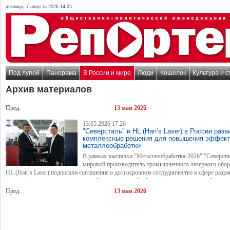
пятница, 7 августа 2026 14:05
Под лупой
Панорама
В России и мире
Люди
Кошелек
Культура и с
Архив материалов
Пред.
13 мая 2026
13.05.2026 17:26
"Северсталь" и HL (Hanʼs Laser) в России раз
комплексные решения для повышения эффект
металлообработки
В рамках выставки "Металлообработка-2026" "Северста
мировой производитель промышленного лазерного обо
HL (Hanʼs Laser) подписали соглашение о долгосрочном сотрудничестве в сфере разра
продвижения комплексных решений для металлообрабатывающих предприятий.
Пред.
13 мая 2026