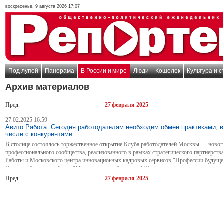
воскресенье, 9 августа 2026 17:07
Под лупой
Панорама
В России и мире
Люди
Кошелек
Культура и с
Архив материалов
Пред.
27 февраля 2025
27.02.2025 16:59
Авито Работа: Сегодня работодателям необходим обмен практиками, в
числе с конкурентами
В столице состоялось торжественное открытие Клуба работодателей Москвы — новог
профессионального сообщества, реализованного в рамках стратегического партнерств
Работы и Московского центра инновационных кадровых сервисов "Профессии будуще
Встреча объединила более 100 руководителей уровня HR-директоров и генеральных
директоров, предоставив им платформу для обмена опытом, обсуждения актуальных
Пред.
27 февраля 2025
рынка труда и совместного поиска решений в условиях кадрового дефицита.