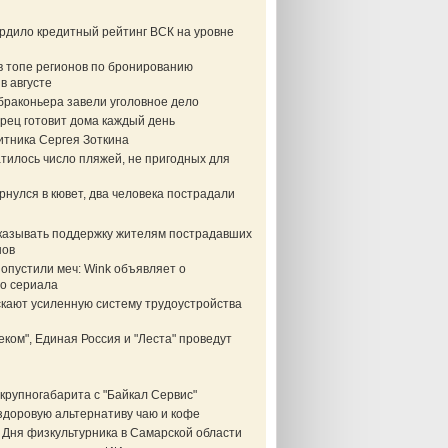
ердило кредитный рейтинг ВСК на уровне
в топе регионов по бронированию
в августе
браконьера завели уголовное дело
рец готовит дома каждый день
итника Сергея Зоткина
тилось число пляжей, не пригодных для
нулся в кювет, два человека пострадали
казывать поддержку жителям пострадавших
нов
опустили меч: Wink объявляет о
о сериала
скают усиленную систему трудоустройства
еком", Единая Россия и "Леста" проведут
крупногабарита с "Байкал Сервис"
здоровую альтернативу чаю и кофе
 Дня физкультурника в Самарской области