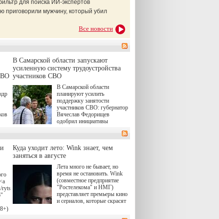
фильтр для поиска ИИ-экспертов
ю приговорили мужчину, который убил
Все новости
В Самарской области запускают
усиленную систему трудоустройства
СВО
участников СВО
В Самарской области
ндр
планируют усилить
поддержку занятости
участников СВО: губернатор
ков
Вячеслав Федорищев
одобрил инициативы
ые
депутата Самарской
Губернской Думы
Александра Живайкина,
ли
Куда уходит лето: Wink знает, чем
ям
направленные на
я
заняться в августе
трудоустройство и более
спокойную адаптацию к
Лета много не бывает, но
мирной жизни.
время не остановить. Wink
ого
(совместное предприятие
<a
"Ростелекома" и НМГ)
/rytsari-
представляет премьеры кино
6"
и сериалов, которые скрасят
удлиняющиеся вечера
18+)
последнего летнего месяца. И
ink