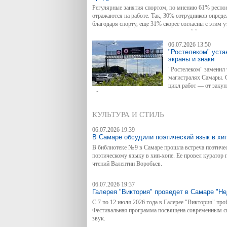
Регулярные занятия спортом, по мнению 61% респо
отражаются на работе. Так, 30% сотрудников опред
благодаря спорту, еще 31% скорее согласны с этим 
занятия спортом никак не влияют на эффективност
Работы опросили более 7 тыс. работающих россиян, 
06.07.2026 13:50
активность влияют на их рабочую жизнь.
"Ростелеком" уст
экраны и знаки
"Ростелеком" заменил
магистралях Самары. 
цикл работ — от заку
оборудования до подключения к выделенным линиям
данных.
КУЛЬТУРА И СТИЛЬ
06.07.2026 19:39
В Самаре обсудили поэтический язык в хи
В библиотеке № 9 в Самаре прошла встреча поэтиче
поэтическому языку в хип-хопе. Ее провел куратор п
чтений Валентин Воробьев.
06.07.2026 19:37
Галерея "Виктория" проведет в Самаре "Н
С 7 по 12 июля 2026 года в Галерее "Виктория" пр
Фестивальная программа посвящена современным сп
звук.