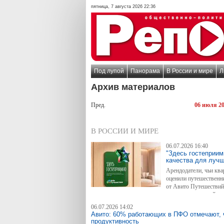
пятница, 7 августа 2026 22:36
Под лупой
Панорама
В России и мире
Л
Архив материалов
Пред.
06 июля 2
В РОССИИ И МИРЕ
06.07.2026 16:40
"Здесь гостеприим
качества для лучш
Арендодатели, чьи ква
оценили путешественни
от Авито Путешествий
вручается на основании реальных отзывов гостей и 
и экспертные советы — только впечатления туристов
06.07.2026 14:02
Авито: 60% работающих в ПФО отмечают, 
продуктивность