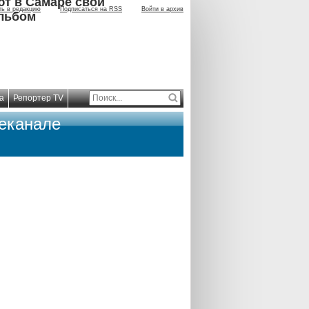
ют в Самаре свой
ть в редакцию
Подписаться на RSS
Войти в архив
льбом
а
Репортер TV
леканале