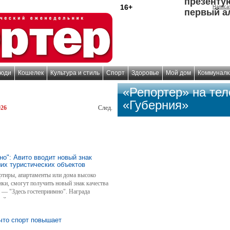
презенту
16+
Написа
первый а
юди
Кошелек
Культура и стиль
Спорт
Здоровье
Мой дом
Коммуналк
«Репортер» на те
«Губерния»
026
След.
но": Авито вводит новый знак
их туристических объектов
ртиры, апартаменты или дома высоко
ки, смогут получить новый знак качества
 — "Здесь гостеприимно". Награда
рейтинга: на присуждение не влияют жюри
.
что спорт повышает