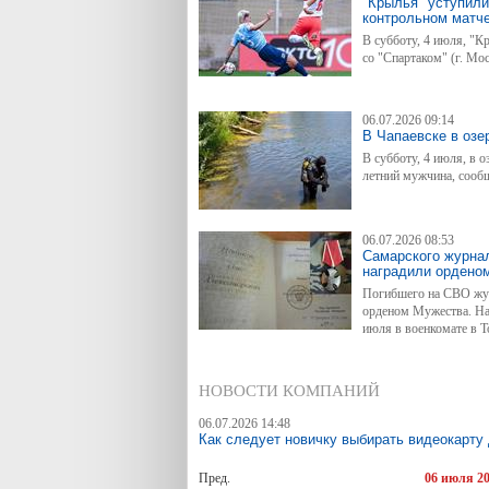
"Крылья" уступили
контрольном матч
В субботу, 4 июля, "К
со "Спартаком" (г. Мос
06.07.2026 09:14
В Чапаевске в озе
В субботу, 4 июля, в о
летний мужчина, сооб
06.07.2026 08:53
Самарского журна
наградили ордено
Погибшего на СВО жур
орденом Мужества. На
июля в военкомате в Т
НОВОСТИ КОМПАНИЙ
06.07.2026 14:48
Как следует новичку выбирать видеокарту
Пред.
06 июля 2