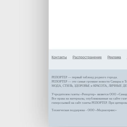
Контакты
Распространение
Реклама
РЕПОРТЕР — первый таблоид родного города.
РЕПОРТЕР — это
самые громкие новости
Самары и Т
МОДА, СТИЛЬ
,
ЗДОРОВЬЕ и КРАСОТА
,
ЛИЧНЫЕ ДЕ
Учредителем газеты «Репортер» является ООО «Сам
Все права на материалы, опубликованные на сайте газ
гиперссылкой на сайт газеты РЕПОРТЕР. При цитиров
Техническая поддержка - ООО «Медиасервис»