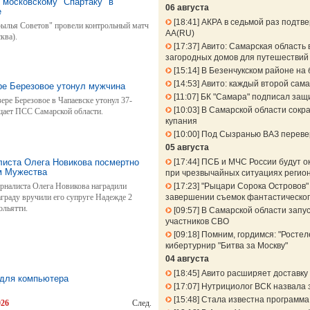
 московскому "Спартаку" в
06 августа
е
18:41
АКРА в седьмой раз подтв
рылья Советов" провели контрольный матч
АА(RU)
ква).
17:37
Авито: Самарская область 
загородных домов для путешествий 
15:14
В Безенчукском районе на 
14:53
Авито: каждый второй сама
ре Березовое утонул мужчина
11:07
БК "Самара" подписал защ
зере Березовое в Чапаевске утонул 37-
10:03
В Самарской области сокра
щает ПСС Самарской области.
купания
10:00
Под Сызранью ВАЗ перевер
05 августа
листа Олега Новикова посмертно
17:44
ПСБ и МЧС России будут о
м Мужества
при чрезвычайных ситуациях регио
налиста Олега Новикова наградили
17:23
"Рыцари Сорока Островов" 
граду вручили его супруге Надежде 2
завершении съемок фантастическог
ольятти.
09:57
В Самарской области запу
участников СВО
09:18
Помним, гордимся: "Ростел
кибертурнир "Битва за Москву"
04 августа
18:45
Авито расширяет доставку 
 для компьютера
17:07
Нутрициолог ВСК назвала 
15:48
Стала известна программа
026
След.