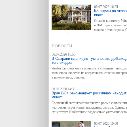
06.07.2026 16:25
Каникулы на экран
июля
Онлайн-кинотеатр Win
и НМГ) раскрывает лет
можно в тени экрана. 
зрители найдут детективные сериалы, неспешные пу
истории и добрые мультфильмы, которым будут рады 
НОВОСТИ
06.07.2026 16:56
В Сызрани планируют установить дебарка
теплоходов
Чтобы Сызрань могла принимать круизные теплоход
этом стало известно на оперативном совещании пра
в понедельник, 6 июня.
06.07.2026 14:38
Врач ВСК рекомендует россиянам находить
минут
Солнечный свет играет ключевую роль в синтезе в
настроения и регуляции циркадных ритмов. Однако в
существует. Избыточное воздействие ультрафиолето
осложнениям, таким как ожоги, фотостарение, рак 
врач-терапевт Цифровой клиники Страхового Дома В
06.07.2026 10:00
пребывания на солнце и почему обработка солнечн