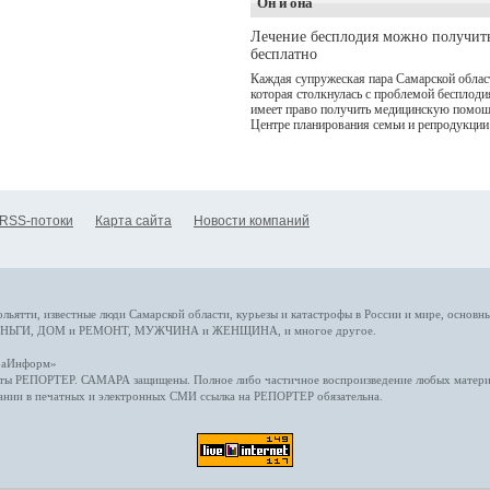
Он и она
(совместное предприятие
"Ростелекома" и НМГ) п
Лечение бесплодия можно получит
мотивам одноименного
бесплатно
романа Сергея Лукьяненк
Главные роли в проекте
Каждая супружеская пара Самарской облас
исполнили Артем Кошма
которая столкнулась с проблемой бесплоди
Полина Гухман, Вероник
имеет право получить медицинскую помощ
Устимова, Олег Савостю
Центре планирования семьи и репродукции
Святослав Рогожан, Куз
Котрелёв, Никита
Кологривый, Елисей
Чучилин, Александра
Нестерова, Ника Жукова,
также Михаил Пореченко
RSS-потоки
Карта сайта
Новости компаний
Александр Обласов,
Дмитрий Куличков и Юл
Волкова в роли родителе
Режиссер-постановщик
проекта — Егор Чичкано
(сериалы "Комбинация", 
снова здравствуйте!").
ольятти,
известные люди
Самарской области, курьезы и катастрофы
в России и мире
, основн
НЬГИ
,
ДОМ и РЕМОНТ
,
МУЖЧИНА и ЖЕНЩИНА
, и многое
другое
.
араИнформ»
еты
РЕПОРТЕР
. САМАРА защищены. Полное либо частичное воспроизведение любых материа
ании в печатных и электронных СМИ ссылка на
РЕПОРТЕР
обязательна.