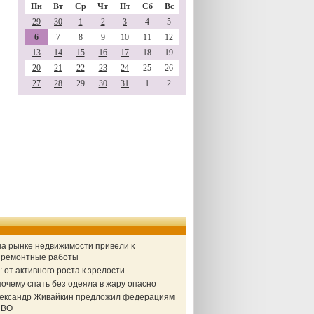
Пн
Вт
Ср
Чт
Пт
Сб
Вс
29
30
1
2
3
4
5
6
7
8
9
10
11
12
13
14
15
16
17
18
19
20
21
22
23
24
25
26
27
28
29
30
31
1
2
 на рынке недвижимости привели к
а ремонтные работы
от активного роста к зрелости
очему спать без одеяла в жару опасно
Александр Живайкин предложил федерациям
СВО