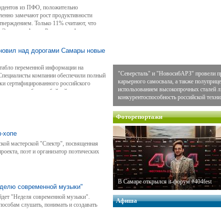
ндентов из ПФО, положительно
еленно замечают рост продуктивности
утверждением. Только 11% считают, что
ь. Эксперты Авито Рекламы и Авито
чтобы выяснить, как спорт и физическая
ановил над дорогами Самары новые
 табло переменной информации на
"Северсталь" и "НовосибАРЗ" провели п
Специалисты компании обеспечили полный
карьерного самосвала, а также полуприце
пки сертифицированного российского
использованием высокопрочных сталей
 связи для бесперебойной передачи
конкурентоспособность российской техни
Фоторепортажи
п-хопе
ской мастерской "Спектр", посвященная
роекта, поэт и организатор поэтических
В Самаре открылся it-форум #404fest
еделю современной музыки"
ойдет "Неделя современной музыки".
Афиша
особам слушать, понимать и создавать