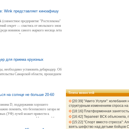
е: Wink представляет киноафишу
k (совместное предприятие "Ростелекома"
ний секрет — спастись от июльского зноя
Среди новинок самого жаркого месяца лета
тешествия по России, мелодраматические
дети на каникулах и родители в отпуске.
дер для приема круизных
ы, необходимо установить дебаркадер. Об
вительства Самарской области, прошедшем
Лента новостей
ся на солнце не больше 20-60
20:39
"Авито Услуги": колебания
итамина D, поддержании хорошего
структурным изменениям спроса н
ажно помнить, что безопасного загара не
18:16
Платформенная занятость: 
вых (УФ) лучей может привести к
16:42
Терапевт ВСК объяснила, п
кожи, включая меланому. Марианна Мазра,
15:22
"Спорт вместо стресса": 
СК, рассказала, какова безопасная норма
взять шефство над детьми бойцов 
ых ожогов народными методами опасна.