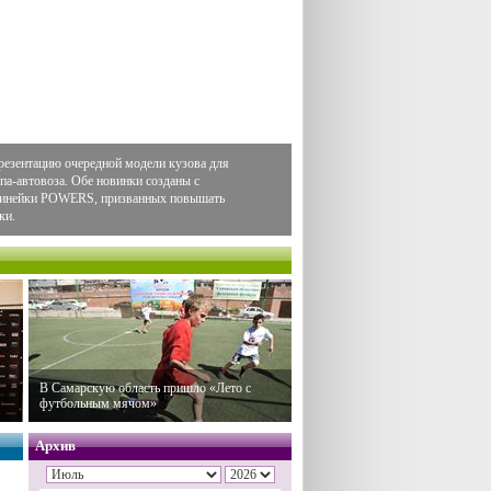
резентацию очередной модели кузова для
па-автовоза. Обе новинки созданы с
 линейки POWERS, призванных повышать
ки.
В Самарскую область пришло «Лето с
футбольным мячом»
Архив