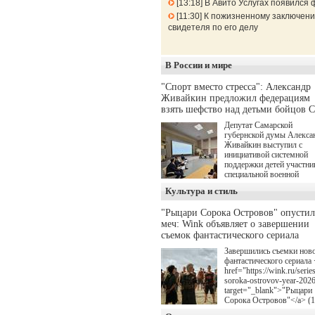
13:18
В Авито Услугах появился 
11:30
К пожизненному заключени
свидетеля по его делу
В России и мире
"Спорт вместо стресса": Александр
Живайкин предложил федерациям
взять шефство над детьми бойцов 
Депутат Самарской
губернской думы Алекса
Живайкин выступил с
инициативой системной
поддержки детей участни
специальной военной
операции через спортивн
Культура и стиль
секции. Он озвучил ее на
стратегической сессии
"Рыцари Сорока Островов" опусти
"Помощь фронту и семь
меч: Wink объявляет о завершении
участников СВО", котора
прошла в Отрадном 7
съемок фантастического сериала
августа.
Завершились съемки нов
фантастического сериала 
href="https://wink.ru/series
soroka-ostrovov-year-202
target="_blank">"Рыцари
Сорока Островов"</a> (
для онлайн-кинотеатра W