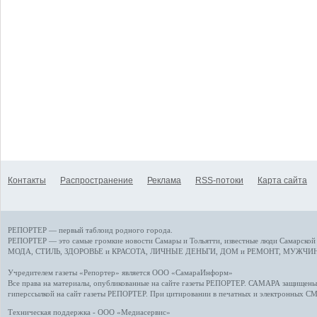
Контакты
Распространение
Реклама
RSS-потоки
Карта сайта
РЕПОРТЕР — первый таблоид родного города.
РЕПОРТЕР — это
самые громкие новости
Самары и Тольятти,
известные люди
Самарской 
МОДА, СТИЛЬ
,
ЗДОРОВЬЕ и КРАСОТА
,
ЛИЧНЫЕ ДЕНЬГИ
,
ДОМ и РЕМОНТ
,
МУЖЧИН
Учредителем газеты «Репортер» является ООО «СамараИнформ»
Все права на материалы, опубликованные на сайте газеты
РЕПОРТЕР
. САМАРА защищены. 
гиперссылкой на сайт газеты РЕПОРТЕР. При цитировании в печатных и электронных С
Техническая поддержка - ООО «Медиасервис»