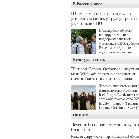
В России и мире
В Самарской области запускают
усиленную систему трудоустройств
участников СВО
В Самарской области
планируют усилить
поддержку занятости
участников СВО: губерн
Вячеслав Федорищев
одобрил инициативы
депутата Самарской
Культура и стиль
Губернской Думы
Александра Живайкина,
"Рыцари Сорока Островов" опусти
направленные на
меч: Wink объявляет о завершении
трудоустройство и более
спокойную адаптацию к
съемок фантастического сериала
мирной жизни.
Завершились съемки нов
фантастического сериала 
href="https://wink.ru/series
soroka-ostrovov-year-202
target="_blank">"Рыцари
Сорока Островов"</a> (
для онлайн-кинотеатра W
Он и она
(совместное предприятие
"Ростелекома" и НМГ) п
Лечение бесплодия можно получит
мотивам одноименного
бесплатно
романа Сергея Лукьяненк
Главные роли в проекте
Каждая супружеская пара Самарской облас
исполнили Артем Кошма