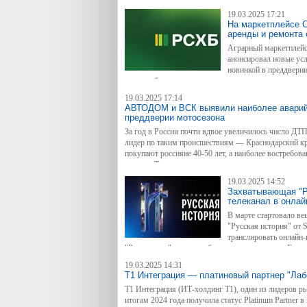
19.03.2025 17:21
На маркетплейсе 
аренды и ремонта 
Аграрный маркетплейс
анонсировал новые усл
новинкой в преддверии
для агробизнеса, связанных с выполнением сезонно-
может не только подобрать и купить необходимые к 
19.03.2025 17:14
воспользоваться услугами по выполнению сезонно-п
АВТОДОМ и ВСК выявили наиболее аварий
преддверии мотосезона
За год в России почти вдвое увеличилось число ДТ
лидер по таким происшествиям — Краснодарский кр
покупают россияне 40-50 лет, а наиболее востребо
модели. Таковы результаты совместного исследова
АВТОДОМ, приуроченного к началу мотосезона.
19.03.2025 14:52
Захватывающая "Р
телеканал в онлай
В мaрте стартовало ве
"Русская история" от 
транслировать онлайн-
"Ростелеком" в сетях кабельного телевидения. Его
(совместное предприятие "Ростелекома" и "Национа
19.03.2025 14:31
представлены каналы Star Family, Star Cinema и Bolt
Т1 Интеграция — платиновый партнер "Лаб
Т1 Интеграция (ИТ-холдинг Т1), один из лидеров ры
итогам 2024 года получила статус Platinum Partner 