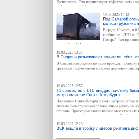
Касперского". Это подтверждает эффективность вза
информационной безопасности.
19.03.2025 14:12
Под Самарой огонь
колеса грузовика 
В среду, 19 марта, в 
сообщение о ДТП на 1
Самара". Там произош
автомобиля Volvo с последующим распространением
19.03.2025 13:33
В Сызрани разыскивают водителя, сбившег
В Сызрани сотрудники полиции проводят проверку п
травмами, полученными во время дорожно-транспо
19.03.2025 12:57
Т1 совместно с ВТБ внедрил систему биом
метрополитене Санкт-Петербурга
Пассажиры Санкт-Петербургского метрополитена теп
система биометрической оплаты начала работу на н
столицы. Проект реализован на базе отечественных
программного обеспечения и технической инфрастр
инфраструктуры ВТБ, а также алгоритмов компьютер
19.03.2025 12:26
открытого тестового периода будет принято решение
ВСК вошла в тройку лидеров рейтинга циф
метрополитена.