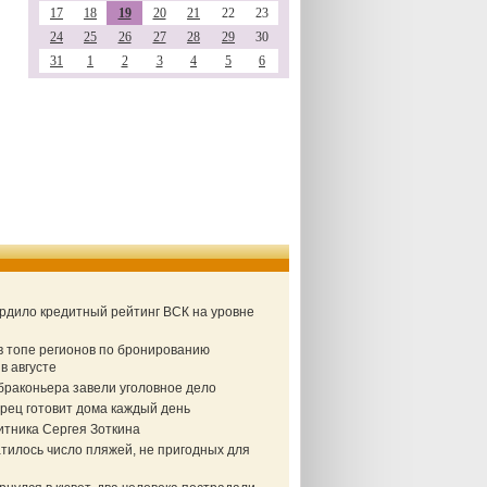
17
18
19
20
21
22
23
24
25
26
27
28
29
30
31
1
2
3
4
5
6
ердило кредитный рейтинг ВСК на уровне
в топе регионов по бронированию
в августе
браконьера завели уголовное дело
рец готовит дома каждый день
итника Сергея Зоткина
тилось число пляжей, не пригодных для