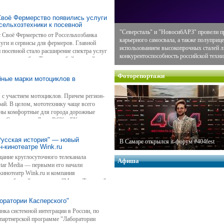
Своё Фермерство появились услуги
сельхозтехники к посевной
"Северсталь" и "НовосибАРЗ" провели п
 Своё Фермерство от Россельхозбанка
карьерного самосвала, а также полуприце
уги и сервисы для фермеров. Главной
использованием высокопрочных сталей
 посевной стало расширение спектра услуг
конкурентоспособность российской техни
полевых работ. Теперь любой аграрий
посевному сезону технику и семена, но и
олевых работ.
Фоторепортажи
ные марки мотоциклов в
П с участием мотоциклов. Причем регион-
ай. В целом, мототехнику чаще всего
ваны комфортные для города дорожные
ния Страхового Дома ВСК и ГК
усская история" — новый
В Самаре открылся it-форум #404fest
н-кинотеатре Wink.ru
щание круглосуточного телеканала
Афиша
Star Media — первыми его начали
кинотеатр Wink.ru и компания
 дистрибуцией занимается "Медиа-Телеком"
льной Медиа Группы"), в пуле которого уже
 компании Star Media.
оратории Касперского"
нка системной интеграции в России, по
в партнерской программе "Лаборатории