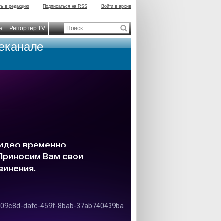
ть в редакцию
Подписаться на RSS
Войти в архив
а
Репортер TV
леканале