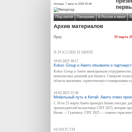
презе
пятница, 7 августа 2026 03:48
первы
Под лупой
Панорама
В России и мире
Л
Архив материалов
Пред.
19 марта 2
В РОССИИ И МИРЕ
19.03.2025 18:17
Kokoc Group и Авито объявили о партнерст
Kokoc Group и Авито анонсировали сотрудничество,
комплексных решений для бизнеса. Синергия технол
области аналитики, стратегического планирования 
клиентам группы получать еще более высокие бизнес
19.03.2025 15:50
Мебельный путь в Китай: Авито отвез про
С 18 по 21 марта Авито проведет бизнес-поездку д
производителей на выставку CIFF 2025, которая п
Китая — Гуанчжоу. CIFF 2025 — главное отраслево
промышленности, где российские производители смо
достижениями в области дизайна и производства меб
также получат возможность встретиться с потенциа
НОВОСТИ
партнерами из Китая и других стран.