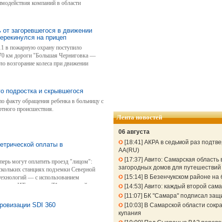
имодействия компаний в области
 от загоревшегося в движении
перекинулся на прицеп
6:11 в пожарную охрану поступило
70 км дороги "Большая Черниговка —
ло возгорание колеса при движении
 пожара на прицеп.
о подростка и скрывшегося
о факту обращения ребенка в больницу с
ртного происшествия.
Лента новостей
06 августа
18:41
АКРА в седьмой раз подтв
етрической оплаты в
АА(RU)
17:37
Авито: Самарская область 
ерь могут оплатить проезд "лицом":
загородных домов для путешествий 
ескольких станциях подземки Северной
15:14
В Безенчукском районе на 
 технологий — с использованием
уктуры ИТ-холдинга Т1, платежной
14:53
Авито: каждый второй сама
ного зрения VisionLabs. После окончания
11:07
БК "Самара" подписал защ
 о масштабировании сервиса на все станции
ровизации SDI 360
10:03
В Самарской области сокра
купания