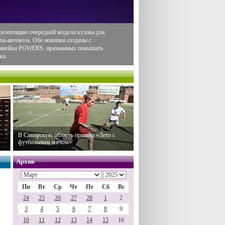
резентацию очередной модели кузова для
па-автовоза. Обе новинки созданы с
 линейки POWERS, призванных повышать
ки.
В Самарскую область пришло «Лето с
футбольным мячом»
Архив
Пн
Вт
Ср
Чт
Пт
Сб
Вс
24
25
26
27
28
1
2
3
4
5
6
7
8
9
10
11
12
13
14
15
16