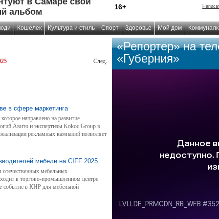
нтуют в Самаре свой
16+
Написа
й альбом
юди
Кошелек
Культура и стиль
Спорт
Здоровье
Мой дом
Коммуналк
«Репортер» на те
«Губерния»
025
След.
ве в сфере маркетинга
 которое направлено на развитие
огий Авито и экспертизы Kokoc Group в
и реализации рекламных кампаний позволяет
-результаты.
изводителей мебели на CIFF 2025
ля отечественных мебельных
роходит в торгово-промышленном центре
е событие в КНР для мебельной
гут ознакомиться с последними
ели, понять текущие тренды в отрасли, а
льными клиентами, дистрибьюторами и