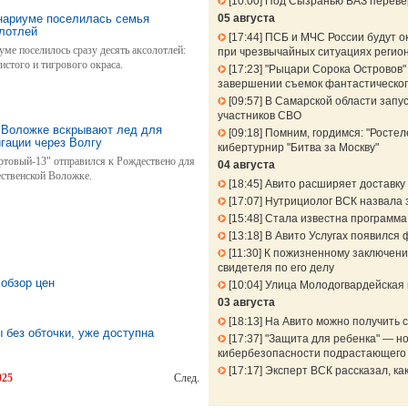
10:00
Под Сызранью ВАЗ перевер
нариуме поселилась семья
05 августа
олотлей
17:44
ПСБ и МЧС России будут о
ме поселилось сразу десять аксолотлей:
при чрезвычайных ситуациях регио
истого и тигрового окраса.
17:23
"Рыцари Сорока Островов" 
завершении съемок фантастическог
09:57
В Самарской области запу
участников СВО
 Воложке вскрывают лед для
09:18
Помним, гордимся: "Ростел
гации через Волгу
кибертурнир "Битва за Москву"
ртовый-13" отправился к Рождествено для
04 августа
ественской Воложке.
18:45
Авито расширяет доставку 
17:07
Нутрициолог ВСК назвала 
15:48
Стала известна программа
13:18
В Авито Услугах появился 
11:30
К пожизненному заключени
свидетеля по его делу
 обзор цен
10:04
Улица Молодогвардейская 
03 августа
18:13
На Авито можно получить 
 без обточки, уже доступна
17:37
"Защита для ребенка" — но
кибербезопасности подрастающего
17:17
Эксперт ВСК рассказал, к
025
След.