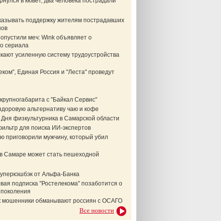
нулся в кювет, два человека пострадали
казывать поддержку жителям пострадавших
нов
опустили меч: Wink объявляет о
о сериала
скают усиленную систему трудоустройства
еком", Единая Россия и "Леста" проведут
крупногабарита с "Байкал Сервис"
здоровую альтернативу чаю и кофе
 Дня физкультурника в Самарской области
фильтр для поиска ИИ-экспертов
ю приговорили мужчину, который убил
в Самаре может стать пешеходной
суперкэшбэк от Альфа-Банка
вая подписка "Ростелекома" позаботится о
 поколения
ак мошенники обманывают россиян с ОСАГО
Все новости