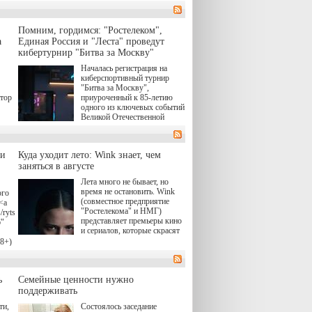
Помним, гордимся: "Ростелеком",
а
Единая Россия и "Леста" проведут
кибертурнир "Битва за Москву"
Началась регистрация на
киберспортивный турнир
"Битва за Москву",
атор
приуроченный к 85-летию
одного из ключевых событий
Великой Отечественной
войны. Организаторами
соревнования по онлайн-игре
"Мир танков" выступили
ли
Куда уходит лето: Wink знает, чем
"Ростелеком", партия
заняться в августе
"Единая Россия", игровая
студия "Леста" и Музей
Лета много не бывает, но
Победы.
время не остановить. Wink
ого
(совместное предприятие
<a
"Ростелекома" и НМГ)
/rytsari-
представляет премьеры кино
6"
и сериалов, которые скрасят
удлиняющиеся вечера
18+)
последнего летнего месяца. И
ink
пусть <a
href="https://wink.ru/series/kholod-
о
ь
Семейные ценности нужно
year-2026"
target="_blank">"Холод"</a>
о.
поддерживать
(18+) останется только на
ти,
Состоялось заседание
экране — весь август по
н,